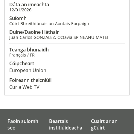
Dáta an imeachta
12/01/2026
Suíomh
Cúirt Bhreithiúnais an Aontais Eorpaigh
Duine/Daoine i láthair
Juan-Carlos GONZALEZ, Octavia SPINEANU-MATEI
Teanga bhunaidh
Français / FR
Cóipcheart
European Union
Foireann theicniúil
Curia Web TV
Faoin suíomh
Beartais
Cuairt ar an
seo
institiúideacha
gCúirt