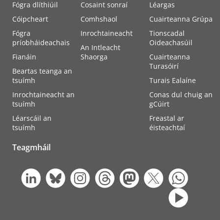
Fógra dlíthiúil
Cosaint sonraí
Léargas
Cóipcheart
Comhshaol
Cuairteanna Grúpa
Fógra
Inrochtaineacht
Tionscadal
príobháideachais
Oideachasúil
An Intleacht
Fianáin
Shaorga
Cuairteanna
Turasóirí
Beartas teanga an
tsuímh
Turais Ealaíne
Inrochtaineacht an
Conas dul chuig an
tsuímh
gCúirt
Léarscáil an
Freastal ar
tsuímh
éisteachtaí
Teagmháil