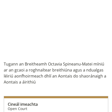
Tugann an Breitheamh Octavia Spineanu-Matei míniú
ar an gcaoi a roghnaítear breithiúna agus a ndualgas
léiriú aonfhoirmeach dhlí an Aontais do shaoránaigh a
Aontais a áirithiú
Cineál imeachta
Open Court