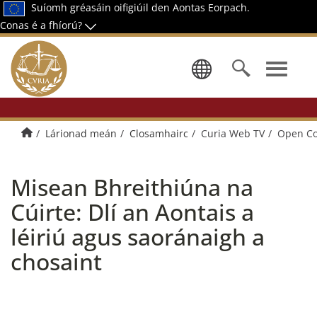
Suíomh gréasáin oifigiúil den Aontas Eorpach.
Conas é a fhíorú?
Roghnaigh 
Baile
Lárionad meán
Closamhairc
Curia Web TV
Open Co
Misean Bhreithiúna na
Cúirte: Dlí an Aontais a
léiriú agus saoránaigh a
chosaint