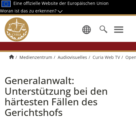
Eine offizielle Website der Europäischen Union
Woran ist das zu erkennen?
Wählen Sie
Home
Medienzentrum
Audiovisuelles
Curia Web TV
Open
Generalanwalt:
Unterstützung bei den
härtesten Fällen des
Gerichtshofs