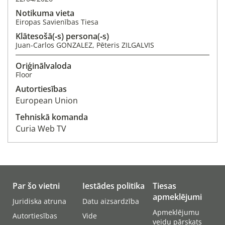
Notikuma vieta
Eiropas Savienības Tiesa
Klātesošā(‑s) persona(‑s)
Juan-Carlos GONZALEZ, Pēteris ZILGALVIS
Oriģinālvaloda
Floor
Autortiesības
European Union
Tehniskā komanda
Curia Web TV
Par šo vietni
Iestādes politika
Tiesas
apmeklējumi
Juridiska atruna
Datu aizsardzība
Apmeklējumu
Autortiesības
Vide
veidu pārskats