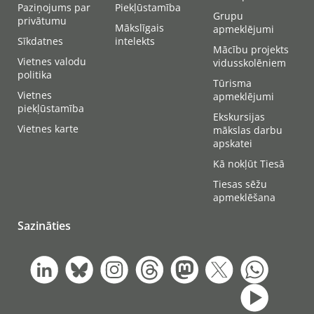
Paziņojums par
Piekļūstamība
Grupu
privātumu
Mākslīgais
apmeklējumi
Sīkdatnes
intelekts
Mācību projekts
Vietnes valodu
vidusskolēniem
politika
Tūrisma
Vietnes
apmeklējumi
piekļūstamība
Ekskursijas
Vietnes karte
mākslas darbu
apskatei
Kā nokļūt Tiesā
Tiesas sēžu
apmeklēšana
Sazināties