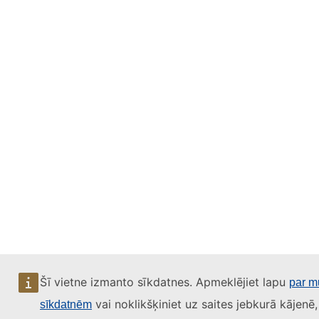
Šī vietne izmanto sīkdatnes. Apmeklējiet lapu
par mū
vai noklikšķiniet uz saites jebkurā kājenē,
sīkdatnēm