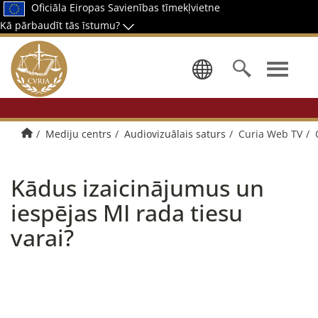
Oficiāla Eiropas Savienības tīmekļvietne
Kā pārbaudīt tās īstumu?
Izvēlēties 
Sākumlapa
Mediju centrs
Audiovizuālais saturs
Curia Web TV
Kādus izaicinājumus un
iespējas MI rada tiesu
varai?