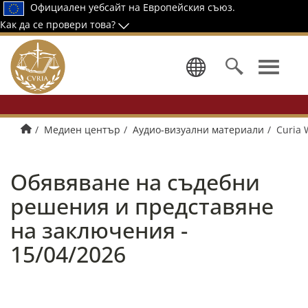
Официален уебсайт на Европейския съюз.
Как да се провери това?
Изберете 
Начало
Медиен център
Аудио-визуални материали
Curia 
Обявяване на съдебни
решения и представяне
на заключения -
15/04/2026