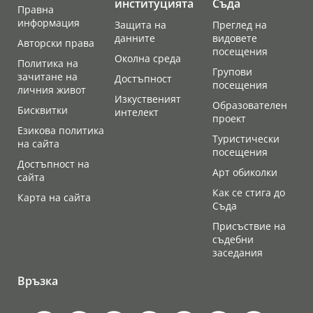
институцията
Съда
Правна
информация
Защита на
Преглед на
данните
видовете
Авторски права
посещения
Околна среда
Политика на
Групови
зачитане на
Достъпност
посещения
личния живот
Изкуственият
Образователен
Бисквитки
интелект
проект
Езикова политика
Туристически
на сайта
посещения
Достъпност на
Арт обиколки
сайта
Как се стига до
Карта на сайта
Съда
Присъствие на
съдебни
заседания
Връзка