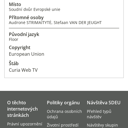
Místo
Soudní dvůr Evropské unie
Přítomné osoby
Audronė STRIMAITYTĖ, Stefaan VAN DER JEUGHT
Původní jazyk
Floor
Copyright
European Union
Štáb
Curia Web TV
O těchto
Politiky orgánu
Návštěva SDEU
internetových
Ochrana osobních
Přehled typů
stránkách
údajů
návštěv
Právní upozornění
Životní prostředí
Návštěvy skupin