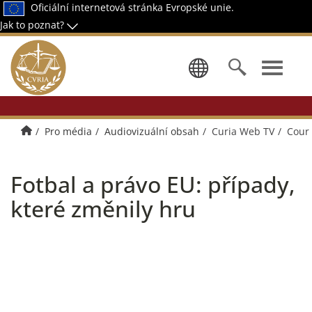
Oficiální internetová stránka Evropské unie.
Jak to poznat?
Zvolte jazy
Úvodní stránka
Pro média
Audiovizuální obsah
Curia Web TV
Cour 
Fotbal a právo EU: případy,
které změnily hru