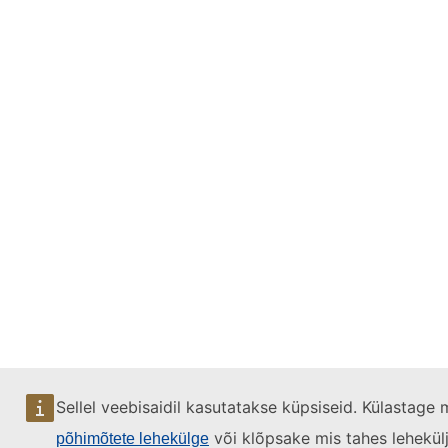
Sellel veebisaidil kasutatakse küpsiseid. Külastage
või klõpsake mis tahes lehekülje
põhimõtete lehekülge