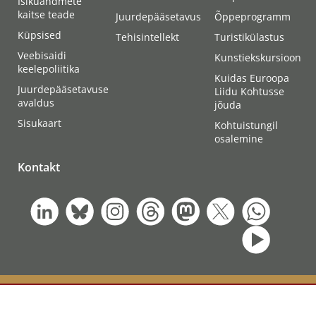
Isikuandmete
kaitse teade
Juurdepääsetavus
Õppeprogramm
Küpsised
Tehisintellekt
Turistikülastus
Veebisaidi
Kunstiekskursioon
keelepoliitika
Kuidas Euroopa
Juurdepääsetavuse
Liidu Kohtusse
avaldus
jõuda
Sisukaart
Kohtuistungil
osalemine
Kontakt