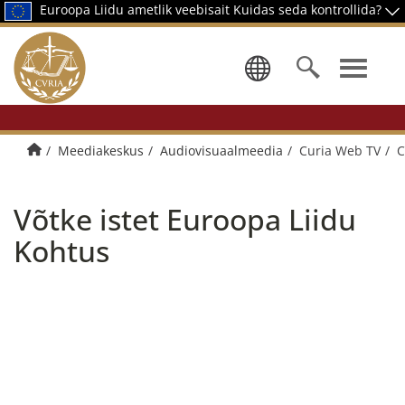
Euroopa Liidu ametlik veebisait
Kuidas seda kontrollida?
Keele valik
Avalehele
Meediakeskus
Audiovisuaalmeedia
Curia Web TV
C
Võtke istet Euroopa Liidu
Kohtus