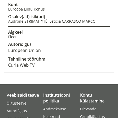
Koht
Euroopa Liidu Kohus
Osalev(ad) isik(ud)
Audronė STRIMAITYTĖ, Leticia CARRASCO MARCO
Algkeel
Floor
Autoriõigus
European Union
Tehniline töörühm
Curia Web TV
Veebisaidi teave
Institutsiooni
Kohtu
poliitika
külastamine
Õigusteave
Andmekaitse
Ülevaade
Autoriõigus
Keskkond
Grupikülastus