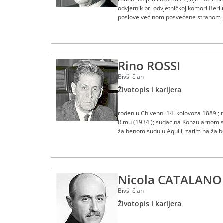
odvjetnik pri odvjetničkoj komori Ber
poslove većinom posvećene stranom pr
sudovima; posebne misije za saveznu v
tijelo za novac i kredit) u Hamburgu 
Rino ROSSI
Bivši član
Životopis i karijera
rođen u Chivenni 14. kolovoza 1889.; t
Rimu (1934.); sudac na Konzularnom su
žalbenom sudu u Aquili, zatim na žal
Kasacijskom sudu (1951.), predsjednik 
Nicola CATALANO
Bivši član
Životopis i karijera