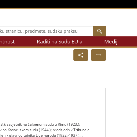
 stranicu, predmete, sudsku praksu
Search
ntnost
Raditi na Sudu EU-a
Mediji
13.); savjetnik na žalbenom sudu u Rimu (1923.);
ik na Kasacijskom sudu (1944.); predsjednik Tribunale
jenik glavnog tajnika Lige naroda (1932.-1937.);