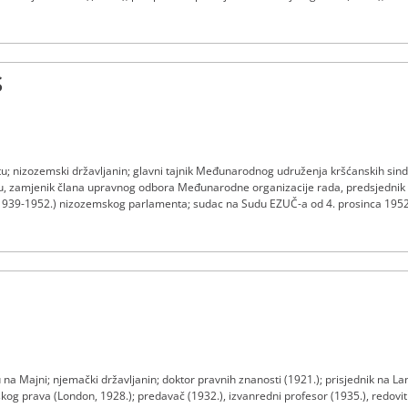
 unifikaciju privatnog prava (1944.); član Stalnog arbitražnog suda u Haagu (19
S
; nizozemski državljanin; glavni tajnik Međunarodnog udruženja kršćanskih sindi
zamjenik člana upravnog odbora Međunarodne organizacije rada, predsjednik kom
1939-1952.) nizozemskog parlamenta; sudac na Sudu EZUČ-a od 4. prosinca 1952. 
 na Majni; njemački državljanin; doktor pravnih znanosti (1921.); prisjednik na La
kog prava (London, 1928.); predavač (1932.), izvanredni profesor (1935.), redovit