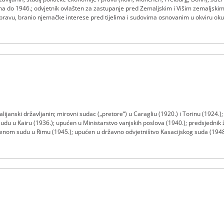
lina do 1946.; odvjetnik ovlašten za zastupanje pred Zemaljskim i Višim zemaljs
avu, branio njemačke interese pred tijelima i sudovima osnovanim u okviru okupa
ladu prije osnivanja diplomatskih službi u inozemstvu; od 1947. do 1948. sudjelu
na pripremi monetarne reforme; nezavisni odvjetnik na Sudu (1953.-1973.); premi
alijanski državljanin; mirovni sudac („pretore“) u Caragliu (1920.) i Torinu (1924.
du u Kairu (1936.); upućen u Ministarstvo vanjskih poslova (1940.); predsjednik 
benom sudu u Rimu (1945.); upućen u državno odvjetništvo Kasacijskog suda (1948
vijeća Kasacijskog suda (1958.); sudac na Sudu od 7. listopada 1958. do 7. listo