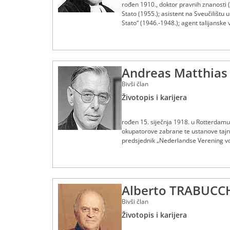
rođen 1910., doktor pravnih znanosti 
Stato (1955.); asistent na Sveučilištu 
Stato“ (1946.-1948.); agent talijans
(1951.-1953.) i Visokog tijela EZUČ-a 
(1958.-1961.); preminuo 5. kolovoza 1
Andreas Matthia
Bivši član
Životopis i karijera
rođen 15. siječnja 1918. u Rotterdamu
okupatorove zabrane te ustanove tajno
predsjednik „Nederlandse Verening voo
do 29. ožujka 1979., predsjednik od 7
Alberto TRABUCC
Bivši član
Životopis i karijera