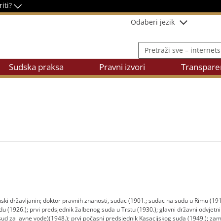
riti?
Odaberi jezik
Pretraži sve – internetsku
Sudska praksa
Pravni izvori
Transpare
nski državljanin; doktor pravnih znanosti, sudac (1901.; sudac na sudu u Rimu (19
u (1926.); prvi predsjednik žalbenog suda u Trstu (1930.); glavni državni odvjetn
sud za javne vode)(1948.); prvi počasni predsjednik Kasacijskog suda (1949.); zam