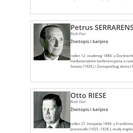
predsjednik Međunarodnog instituta za
travnja 1962.
Petrus SERRAREN
Bivši član
Životopis i karijera
rođen 12. studenog 1888. u Dordrechtu
međunarodnim konferencijama o radu, 
Senata (1929.) i Zastupničkog doma (
Otto RIESE
Bivši član
Životopis i karijera
rođen 27. listopada 1894. u Frankfurtu
pravosuđa (1925.-1928.); studij engles