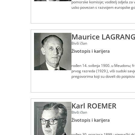
pomorske komisije; voditelj odjela za 
usko povezan s razvojem europske gos
1958.; preminuo 2. kolovoza 1973.
Maurice LAGRAN
Bivši član
Životopis i karijera
rođen 14. svibnja 1900. u Meudonu; fra
prvog razreda (1929.), viši sudski savj
pregovorima koji su doveli do potpisi
odvjetnik na Sudu Europskih zajednica 
Karl ROEMER
Bivši član
Životopis i karijera
rođen 30. prosinca 1899.; njemački drž