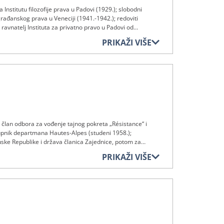
 Institutu filozofije prava u Padovi (1929.); slobodni
rađanskog prava u Veneciji (1941.-1942.); redoviti
avnatelj Instituta za privatno pravo u Padovi od
., zatim nezavisni odvjetnik od 9. siječnja 1973. do 6.
PRIKAŽI VIŠE
k; član odbora za vođenje tajnog pokreta „Résistance“ i
tupnik departmana Hautes-Alpes (studeni 1958.);
ske Republike i država članica Zajednice, potom za
 pokreta; sudac na Sudu od 18. svibnja 1962. do 9.
PRIKAŽI VIŠE