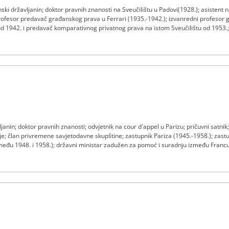
nski državljanin; doktor pravnih znanosti na Sveučilištu u Padovi(1928.); asistent na
ofesor predavač građanskog prava u Ferrari (1935.-1942.); izvanredni profesor g
 1942. i predavač komparativnog privatnog prava na istom Sveučilištu od 1953.; r
 Akademija u Padovi, Veroni i Ferrari; sudac od 8. ožujka 1962. do 12. prosinca 1972
1998.
ljanin; doktor pravnih znanosti; odvjetnik na cour d'appel u Parizu; pričuvni satni
e; član privremene savjetodavne skupštine; zastupnik Pariza (1945.-1958.); zas
među 1948. i 1958.); državni ministar zadužen za pomoć i suradnju između Francu
 zajednice i Saharu (siječanj 1959.-kolovoz 1961.); član izvršnog odbora Europskog
stopada 1967. do 25. listopada 1976.; preminuo 9. kolovoza 2004.