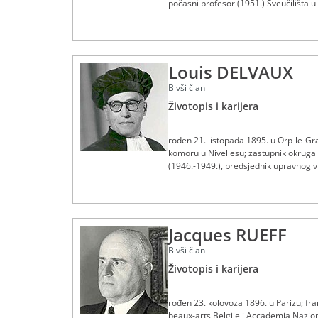
počasni profesor (1951.) Sveučilišta 
(od 1926.); sudac na Sudu EZUČ-a od 4.
1977.
Louis DELVAUX
Bivši član
Životopis i karijera
rođen 21. listopada 1895. u Orp-le-Gra
komoru u Nivellesu; zastupnik okruga N
(1946.-1949.), predsjednik upravnog vi
propriété terrienne (Nacionalno društv
cité“; sudac na Sudu EZUČ-a od 4. pro
1976.
Jacques RUEFF
Bivši član
Životopis i karijera
rođen 23. kolovoza 1896. u Parizu; fran
beaux-arts Belgije i Accademia Nazionale