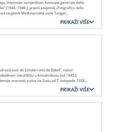
ječaja, imenovan zamjenikom Avvocato generale dello
ia“ (1944.-1946.); pravni savjetnik „Poligrafico dello
ravni savjetnik Međunarodne zone Tanger
autor brojnih pravnih radova; sudac na Sudu
PRIKAŽI VIŠE
oolraad voor de Scholen met de Bijbel“, nakon
 Slobodnom sveučilištu u Amsterdamu (od 1945.);
demije znanosti; sudac na Sudu od 7. listopada 1958.
 Groningenu (1979.-1984.); preminuo 24. kolovoza 1992.
PRIKAŽI VIŠE