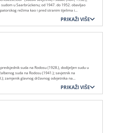
kim sudom u Saarbrückenu; od 1947. do 1952. obavljao
torskog režima kao i pred stranim tijelima i
je u radu „Sonderstelle für Geld und Kredit“ (Posebno
PRIKAŽI VIŠE
nuo 21. prosinca 1984.
); predsjednik suda na Rodosu (1928.), dodijeljen sudu u
žalbenog suda na Rodosu (1941.); savjetnik na
.); zamjenik glavnog državnog odvjetnika na
pada 1964.; preminuo 6. veljače 1974.
PRIKAŽI VIŠE