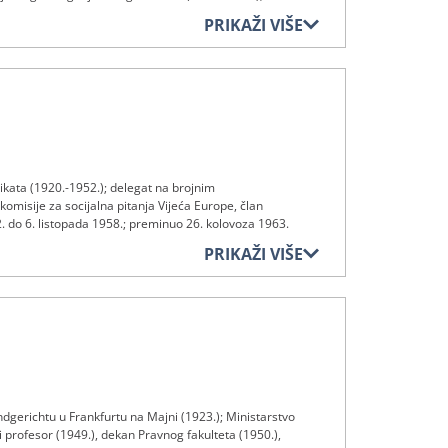
49.); predsjednik Suda od 1952. do 1958.; preminuo 29.
PRIKAŽI VIŠE
kata (1920.-1952.); delegat na brojnim
isije za socijalna pitanja Vijeća Europe, član
do 6. listopada 1958.; preminuo 26. kolovoza 1963.
PRIKAŽI VIŠE
ndgerichtu u Frankfurtu na Majni (1923.); Ministarstvo
i profesor (1949.), dekan Pravnog fakulteta (1950.),