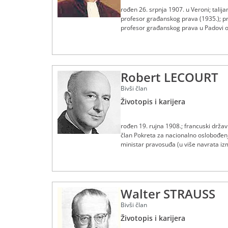
rođen 26. srpnja 1907. u Veroni; talija
profesor građanskog prava (1935.); pr
profesor građanskog prava u Padovi od
1945; član Istituto Veneto u Veneciji i
listopada 1976; preminuo 18. travnja 
Robert LECOURT
Bivši član
Životopis i karijera
rođen 19. rujna 1908.; francuski držav
član Pokreta za nacionalno oslobođenj
ministar pravosuđa (u više navrata iz
prekomorske teritorije i teritorijalne
listopada 1967.; predsjednik od 10. li
Walter STRAUSS
Bivši član
Životopis i karijera