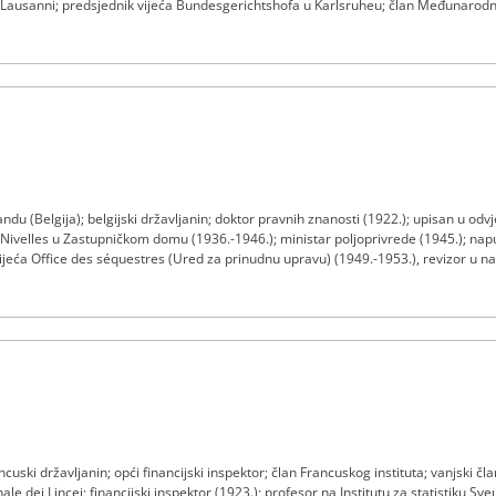
u Lausanni; predsjednik vijeća Bundesgerichtshofa u Karlsruheu; član Međunarod
 prosinca 1952. do 6. listopada 1958.; sudac na Sudu Europskih zajednica od 7. li
ndu (Belgija); belgijski državljanin; doktor pravnih znanosti (1922.); upisan u od
ivelles u Zastupničkom domu (1936.-1946.); ministar poljoprivrede (1945.); napust
jeća Office des séquestres (Ured za prinudnu upravu) (1949.-1953.), revizor u naci
o za malo zemljišno vlasništvo) do ožujka 1953., novinarstvo od 1931. do 1940. i o
sinca 1952. do 6. listopada 1958; sudac na Sudu Europskih zajednica od 7. listop
cuski državljanin; opći financijski inspektor; član Francuskog instituta; vanjski č
 dei Lincei; financijski inspektor (1923.); profesor na Institutu za statistiku Sveuč