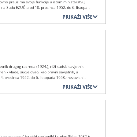
novno preuzima svoje funkcije u istom ministarstvu;
 na Sudu EZUČ-a od 10. prosinca 1952. do 6. listopada
PRIKAŽI VIŠE
etnik drugog razreda (1924.), niži sudski savjetnik
erenik vlade; sudjelovao, kao pravni savjetnik, u
. prosinca 1952. do 6. listopada 1958.; nezavisni
PRIKAŽI VIŠE
chtsassessor“ (sudski savjetnik) i sudac (Köln, 1932.);