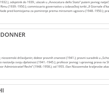
(1932.), odvjetnik do 1939.; ulazak u „Avvocatura dello Stato“ putem javnog nat
u Rimu (1939.-1950.); commissario governativo u izdavačkoj tvrtki „Il Giornale d'Ital
ke vlade pred komisijama za pomirenje prema mirovnom ugovoru (1948.-1950.); p
(1953.-1956.); pravni stručnjak talijanske delegacije za izradu Rimskih ugovora; 
984.
s DONNER
; nizozemski državljanin; doktor pravnih znanosti (1941.); pravni suradnik u „Sch
 nastavlja svoju djelatnost (1941.-1945.); profesor javnog i upravnog prava na
r Administratief Recht“ (1948.-1958.); od 1955. član Nizozemske kraljevske aka
. listopada 1958. do 7. listopada 1964.; profesor ustavnog prava na Sveučilištu u
HI