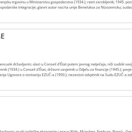
vanjsku trgovinu u Ministarstvu gospodarstva (1934.); ratni zarobljenik; 1945. po
podarske integracije; glavni autor nacrta unije Beneluksa za Nizozemsku; sudac
GE
ncuski državljanin; ulazi u Conseil d'État putem javnog natječaja, niži sudski savj
etnik (1934.) u Conseil d'État, državni savjetnik u Odjelu za financije (1945.); povj
vanja Ugovora o osnivanju EZUČ-a (1950.); nezavisni odvjetnik na Sudu EZUČ-a od 4
od 7. listopada 1958. do 8. listopada 1964.; preminuo 5. rujna 1986.
avljanin; studij političke ekonomije i prava (Köln, München, Freiburg, Bonn); „Geri