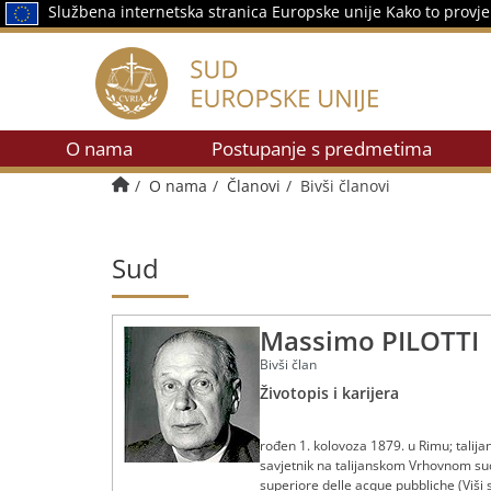
Službena internetska stranica Europske unije
Kako to provje
O nama
Postupanje s predmetima
Početna stranica
O nama
Članovi
Bivši članovi
Sud
Massimo PILOTTI
Bivši član
Životopis i karijera
rođen 1. kolovoza 1879. u Rimu; talija
savjetnik na talijanskom Vrhovnom sud
superiore delle acque pubbliche (Viši 