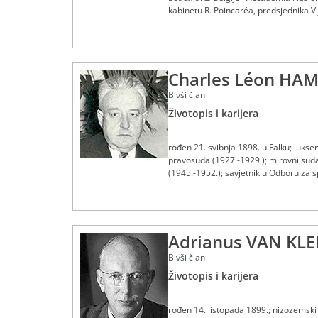
kabinetu R. Poincaréa, predsjednika Vij
veleposlanstvu Francuske u Londonu (1
(1934.); direktor općeg platnog prome
drugom zasjedanju Ujedinjenih naroda 
politique de Paris i Société de statis
Charles Léon HA
prosinca 1952. do 6. listopada 1958.; 
stručnjaka koji je general de Gaulle z
Bivši član
lourd
). Od 1962. do 1974. bio je član 
je obavljao funkciju kancelara Francus
Životopis i karijera
Andréa Berryja. Primio ga je 1. travn
rođen 21. svibnja 1898. u Falku; lukse
pravosuđa (1927.-1929.); mirovni sud
(1945.-1952.); savjetnik u Odboru za s
Komisije Beneluxa za unifikaciju pra
studije Velikog vojvodstva; sudac na S
predsjednik Suda od 8. listopada 1964.
Madagaskara (1965.-1967.); preminuo
Adrianus VAN KL
Bivši član
Životopis i karijera
rođen 14. listopada 1899.; nizozemski