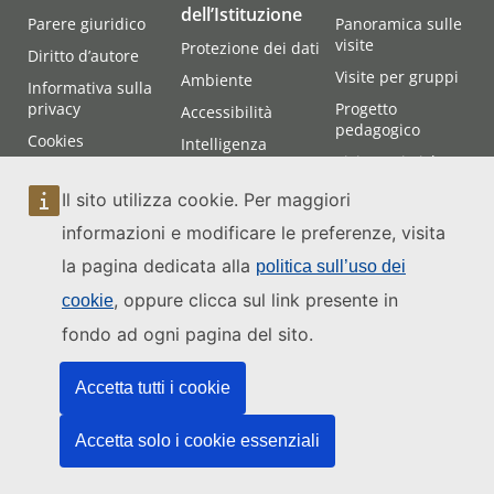
dell’Istituzione
Parere giuridico
Panoramica sulle
visite
Protezione dei dati
Diritto d’autore
Visite per gruppi
Ambiente
Informativa sulla
privacy
Progetto
Accessibilità
pedagogico
Cookies
Intelligenza
Visite turistiche
artificiale
Politica linguistica
del sito
Visite delle opere
Il sito utilizza cookie. Per maggiori
d’arte
Accessibilità del
informazioni e modificare le preferenze, visita
sito
Come arrivare alla
la pagina dedicata alla
Corte
politica sull’uso dei
Mappa del sito
web
Assistere alle
, oppure clicca sul link presente in
cookie
udienze
fondo ad ogni pagina del sito.
Contatti
Accetta tutti i cookie
Accetta solo i cookie essenziali