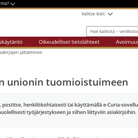
arma?
Valitse kieli
Hae kaikista – verkkosivusto
skäytäntö
Oikeudelliset tietolähteet
Avoimuu
iakirjojen jättäminen
en unionin tuomioistuimeen
i, postitse, henkilökohtaisesti tai käyttämällä e-Curia-sovel
ellisesti työjärjestykseen ja siihen liittyviin asiakirjoihin.