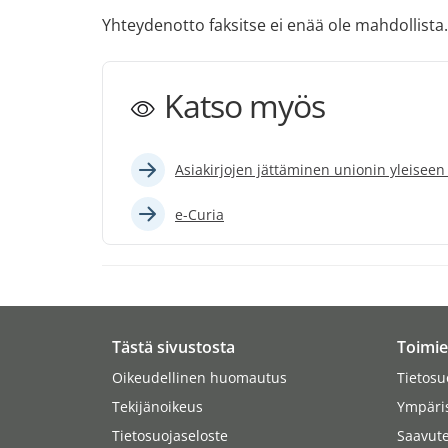
Yhteydenotto faksitse ei enää ole mahdollista.
Katso myös
Asiakirjojen jättäminen unionin yleisee
e-Curia
Tästä sivustosta
Toimie
Oikeudellinen huomautus
Tietosu
Tekijänoikeus
Ympäri
Tietosuojaseloste
Saavute