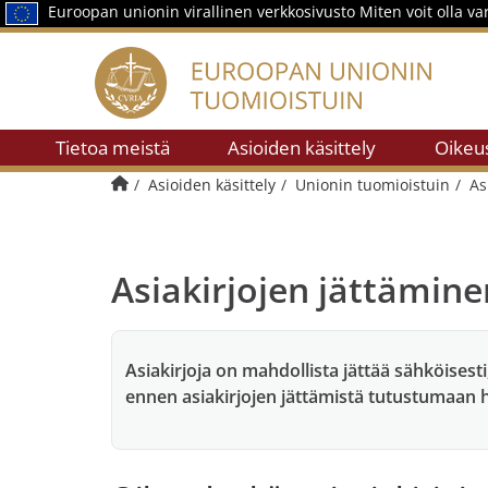
Euroopan unionin virallinen verkkosivusto
Miten voit olla v
Tietoa meistä
Asioiden käsittely
Oikeu
Alkuun
Asioiden käsittely
Unionin tuomioistuin
As
Asiakirjojen jättämin
Asiakirjoja on mahdollista jättää sähköisest
ennen asiakirjojen jättämistä tutustumaan huol