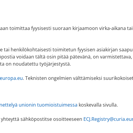
daan toimittaa fyysisesti suoraan kirjaamoon virka-aikana t
se tai henkilökohtaisesti toimitetun fyysisen asiakirjan sa
öpostia voidaan tältä osin pitää pätevänä, on varmistettav
ta on noudatettu työjärjestystä.
.europa.eu
. Teknisten ongelmien välttämiseksi suurikokoiset
ettelyä unionin tuomioistuimessa
koskevalla sivulla.
 yhteyttä sähköpostitse osoitteeseen
ECJ.Registry@curia.eu