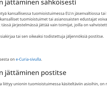
n jättäminen sähköisesti
siintyä kansallisessa tuomioistuimessa EU:n jäsenvaltiossa 
ansalliset tuomioistuimet tai asianosaisten edustajat voiva
t tässä järjestelmässä jättää vain toimijat, joilla on vahvistettu
iakirjaa tai sen oikeaksi todistettuja jäljennöksiä postitse.
isesta on
e-Curia-sivulla
.
n jättäminen postitse
a liittyy unionin tuomioistuimessa käsiteltäviin asioihin, on