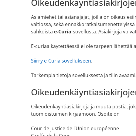
Oikeudenkäyntiasiakirjoje
Asiamiehet tai asianajajat, joilla on oikeus e
valtiossa, sekä ennakkoratkaisumenettelyissä k
sähköistä
e-Curia
-sovellusta. Asiakirjoja voiva
E-curiaa käytettäessä ei ole tarpeen lähettää as
Siirry e-Curia sovellukseen
.
Tarkempia tietoja sovelluksesta ja tilin avaam
Oikeudenkäyntiasiakirjoje
Oikeudenkäyntiasiakirjoja ja muuta postia, jok
tuomioistuimen kirjaamoon. Osoite on
Cour de justice de l’Union européenne
Greffe de la Cour