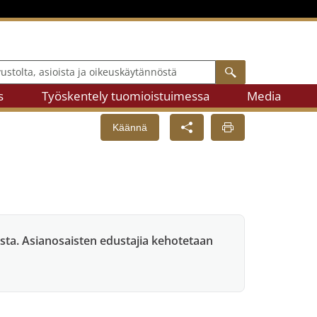
lta, asioista ja oikeuskäytännöstä
Search
s
Työskentely tuomioistuimessa
Media
Käännä
lusta. Asianosaisten edustajia kehotetaan