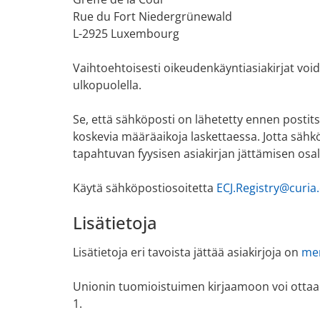
Rue du Fort Niedergrünewald
L-2925 Luxembourg
Vaihtoehtoisesti oikeudenkäyntiasiakirjat voi
ulkopuolella.
Se, että sähköposti on lähetetty ennen postit
koskevia määräaikoja laskettaessa. Jotta sähk
tapahtuvan fyysisen asiakirjan jättämisen osal
Käytä sähköpostiosoitetta
ECJ.Registry@curia
Lisätietoja
Lisätietoja eri tavoista jättää asiakirjoja on
men
Unionin tuomioistuimen kirjaamoon voi ottaa
1.