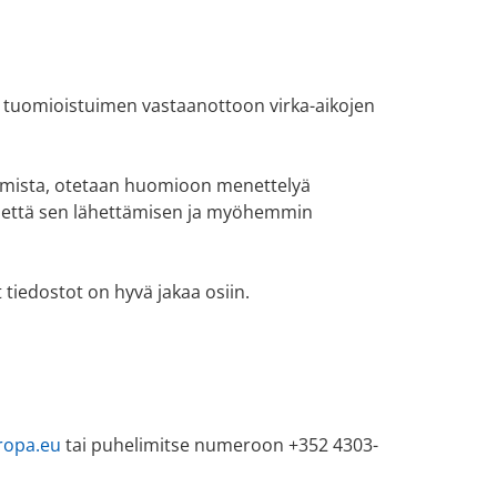
ai tuomioistuimen vastaanottoon virka-aikojen
apumista, otetaan huomioon menettelyä
a, että sen lähettämisen ja myöhemmin
 tiedostot on hyvä jakaa osiin.
ropa.eu
tai puhelimitse numeroon +352 4303-