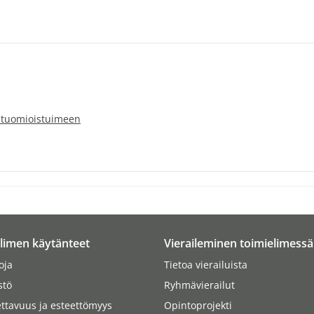
n tuomioistuimeen
limen käytänteet
Vieraileminen toimielimessä
oja
Tietoa vierailuista
stö
Ryhmävierailut
ttavuus ja esteettömyys
Opintoprojekti