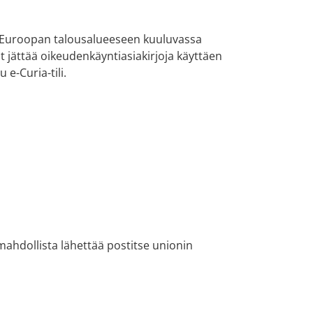
tai Euroopan talousalueeseen kuuluvassa
t jättää oikeudenkäyntiasiakirjoja käyttäen
 e-Curia-tili.
 mahdollista lähettää postitse unionin