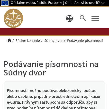
Oficiálne webové sídlo Európskej únie.
Ako si to overiť?
Výber jazy
Úvodná stránka
Súdne konanie
Súdny dvor
Podávanie písomností
Podávanie písomností na
Súdny dvor
Písomnosti možno podávať elektronicky, poštou
alebo osobne, prípadne prostredníctvom aplikácie
e‑Curia. Právnym zástupcom sa odporúča, aby si
pred podaním písomností dôkladne preštudovali