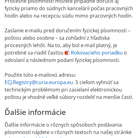
Procesné písomnosti môžete prípadne doručiť aj
fyzicky priamo do súdnych kancelárií počas pracovných
hodín alebo na recepciu súdu mimo pracovných hodín.
Zaslanie e‑mailu pred doručením fyzickej písomnosti –
poštou alebo osobne – sa zohľadní z hľadiska
procesných lehôt. Na to, aby bol e‑mail platný, je
potrebné sa riadiť časťou
Rokovacieho poriadku
o
odoslaní a následnom podaní fyzickej písomnosti.
Použite túto e‑mailovú adresu:
ECJ.Registry@curia.europa.eu
. S cieľom vyhnúť sa
technickým problémom pri zasielaní elektronickou
poštou je vhodné veľké súbory rozdeliť na menšie časti.
Ďalšie informácie
Ďalšie informácie o rôznych spôsoboch podávania
písomností nájdete v rôznych textoch na našej stránke