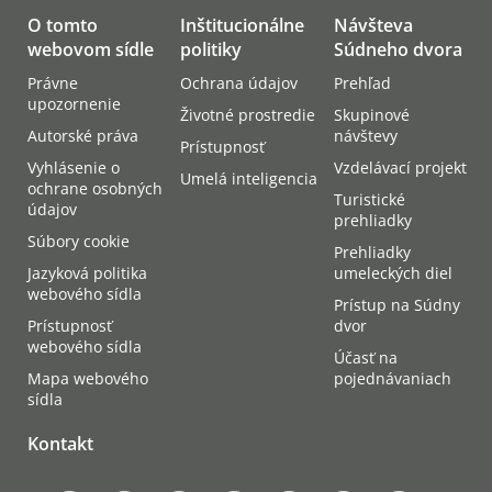
O tomto
Inštitucionálne
Návšteva
webovom sídle
politiky
Súdneho dvora
Právne
Ochrana údajov
Prehľad
upozornenie
Životné prostredie
Skupinové
Autorské práva
návštevy
Prístupnosť
Vyhlásenie o
Vzdelávací projekt
Umelá inteligencia
ochrane osobných
Turistické
údajov
prehliadky
Súbory cookie
Prehliadky
Jazyková politika
umeleckých diel
webového sídla
Prístup na Súdny
Prístupnosť
dvor
webového sídla
Účasť na
Mapa webového
pojednávaniach
sídla
Kontakt