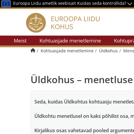
Euroopa Liidu ametlik veebisait
Kuidas seda kontrollida?
Meist
Kohtuasjade menetlemine
Kohtupra
Avalehele
Kohtuasjade menetlemine
Üldkohus
Mene
Üldkohus – menetluse
Seda, kuidas Üldkohtus kohtuasju menetleta
Üldkohtu menetlusel on kaks põhilist osa, mi
Kirjalikus osas vahetavad pooled argumente k