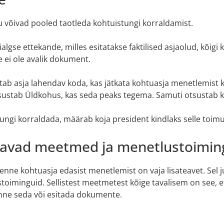
u võivad pooled taotleda kohtuistungi korraldamist.
algse ettekande, milles esitatakse faktilised asjaolud, kõig
 ei ole avalik dokument.
tab asja lahendav koda, kas jätkata kohtuasja menetlemist k
ustab Üldkohus, kas seda peaks tegema. Samuti otsustab ko
ngi korraldada, määrab koja president kindlaks selle toimum
davad meetmed ja menetlustoimi
nne kohtuasja edasist menetlemist on vaja lisateavet. Sel 
iminguid. Sellistest meetmetest kõige tavalisem on see, et 
enne seda või esitada dokumente.