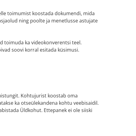
selle toimumist koostada dokumendi, mida
asjaolud ning poolte ja menetlusse astujate
d toimuda ka videokonverentsi teel.
ivad soovi korral esitada küsimusi.
uistungit. Kohtujurist koostab oma
tatakse ka otseülekandena kohtu veebisaidil.
istada Üldkohut. Ettepanek ei ole siiski