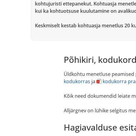
kohtujuristi ettepanekut. Kohtuasja menetl
kui ka kohtuotsuse kuulutamine on avaliku
Keskmiselt kestab kohtuasja menetlus 20 k
Põhikiri, kodukor
Üldkohtu menetluse peamised 
kodukorras
ja
kodukorra prak
Kõik need dokumendid leiate 
Alljärgnev on lühike selgitus m
Hagiavalduse esi