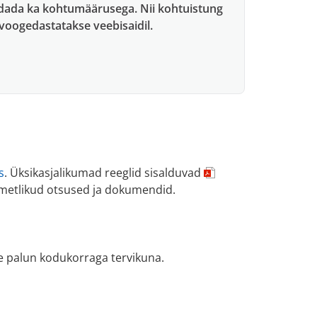
ndada ka kohtumäärusega. Nii kohtuistung
voogedastatakse veebisaidil.
s
. Üksikasjalikumad reeglid sisalduvad
ametlikud otsused ja dokumendid.
ge palun kodukorraga tervikuna.