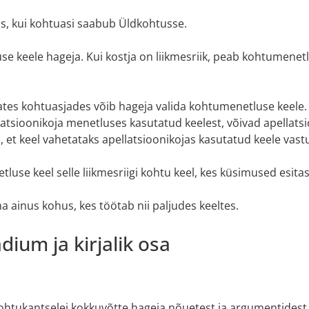
is, kui kohtuasi saabub Üldkohtusse.
e keele hageja. Kui kostja on liikmesriik, peab kohtumenetlu
tes kohtuasjades võib hageja valida kohtumenetluse keele. 
latsioonikoja menetluses kasutatud keelest, võivad apellat
, et keel vahetataks apellatsioonikojas kasutatud keele vast
use keel selle liikmesriigi kohtu keel, kes küsimused esitas
 ainus kohus, kes töötab nii paljudes keeltes.
ium ja kirjalik osa
htukantselei kokkuvõtte hageja nõuetest ja argumentidest. 