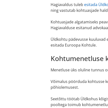
Hagiavaldus tuleb
esitada Üldk
ning vastutab kohtuasjade hald
Kohtuasjade algatamiseks peava
Hagiavalduse esitanud advokaadi
Üldkohtu pädevusse kuuluvad e
esitada Euroopa Kohtule.
Kohtumenetluse k
Menetluse üks oluline tunnus o
Võimalus pöörduda kohtusse keel
põhiolemusest.
Seetõttu töötab Üldkohus kõigis
pooltega toimub kohtumenetlus