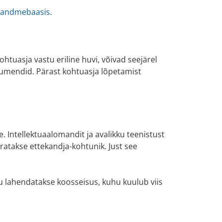
a andmebaasis
.
kohtuasja vastu eriline huvi, võivad seejärel
kumendid. Pärast kohtuasja lõpetamist
. Intellektuaalomandit ja avalikku teenistust
atakse ettekandja-kohtunik. Just see
u lahendatakse koosseisus, kuhu kuulub viis