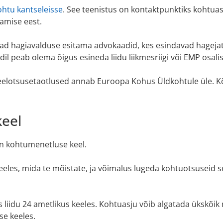
ohtu kantseleisse
. See teenistus on kontaktpunktiks kohtuasj
amise eest.
d hagiavalduse esitama advokaadid, kes esindavad hagejat e
l peab olema õigus esineda liidu liikmesriigi või EMP osalisr
elotsusetaotlused annab Euroopa Kohus Üldkohtule üle. Kõi
eel
n kohtumenetluse keel.
es, mida te mõistate, ja võimalus lugeda kohtuotsuseid sel
 liidu 24 ametlikus keeles. Kohtuasju võib algatada ükskõik m
e keeles.