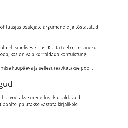
i kohtuasjas osalejate argumendid ja tõstatatud
olmeliikmelises kojas. Kui ta teeb ettepaneku
da, kas on vaja korraldada kohtuistung.
ise kuupäeva ja sellest teavitatakse pooli.
ngud
juhul võetakse menetlust korraldavaid
pooltel palutakse vastata kirjalikele