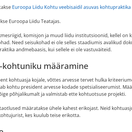
atakse
Euroopa Liidu Kohtu veebisaidil asuvas kohtupraktik
kse Euroopa Liidu Teatajas.
kmesriigid, komisjon ja muud liidu institutsioonid, kellel on 
had. Need seisukohad ei ole selles staadiumis avalikud do
ktika andmebaasis, kui sellele ei ole vastuväiteid.
ja-kohtuniku määramine
nt kohtuasja kojale, võttes arvesse tervet hulka kriteeriume
b kohtu president arvesse kodade spetsialiseerumist. Määr
ige põhjalikumalt ja valmistab ette kohtuotsuse projekti.
taotlused määratakse ühele kahest erikojast. Neid kohtuasj
htujurist, kes kuulub teise erikotta.
e