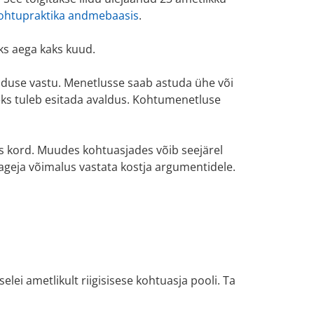
kohtupraktika andmebaasis
.
eks aega kaks kuud.
enduse vastu. Menetlusse saab astuda ühe või
seks tuleb esitada avaldus. Kohtumenetluse
ks kord. Muudes kohtuasjades võib seejärel
 hageja võimalus vastata kostja argumentidele.
elei ametlikult riigisisese kohtuasja pooli. Ta