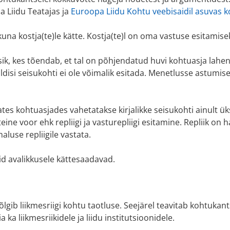
 Liidu Teatajas ja
Euroopa Liidu Kohtu veebisaidil asuvas 
una kostja(te)le kätte. Kostja(te)l on oma vastuse esitamis
sik, kes tõendab, et tal on põhjendatud huvi kohtuasja lah
ldisi seisukohti ei ole võimalik esitada. Menetlusse astumi
es kohtuasjades vahetatakse kirjalikke seisukohti ainult ü
eine voor ehk repliigi ja vasturepliigi esitamine. Repliik on
aluse repliigile vastata.
d avalikkusele kättesaadavad.
gib liikmesriigi kohtu taotluse. Seejärel teavitab kohtukants
ka liikmesriikidele ja liidu institutsioonidele.