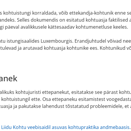
s kohtuistungi korraldada, võib ettekandja-kohtunik enne 
ndeks. Selles dokumendis on esitatud kohtuasja faktilised 
i päeval avalikkusele kättesaadav kohtumenetluse keeles.
u istungisaalides Luxembourgis. Erandjuhtudel võivad nee
tulevad ja arutavad kohtuasja kohtunike ees. Kohtunikud võ
panek
alikuks kohtujuristi ettepanekut, esitatakse see pärast koht
ul kohtuistungil ette. Osa ettepaneku esitamistest voogedas
asja ja pakutakse lahendust tõstatatud probleemidele, et ab
Liidu Kohtu veebisaidil asuvas kohtupraktika andmebaasis
.