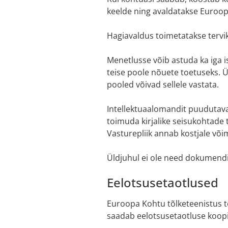
keelde ning avaldatakse Euroopa
Hagiavaldus toimetatakse tervik
Menetlusse võib astuda ka iga i
teise poole nõuete toetuseks. Ü
pooled võivad sellele vastata.
Intellektuaalomandit puudutavat
toimuda kirjalike seisukohtade t
Vasturepliik annab kostjale võim
Üldjuhul ei ole need dokumendi
Eelotsusetaotlused
Euroopa Kohtu tõlketeenistus tõl
saadab eelotsusetaotluse koopia 