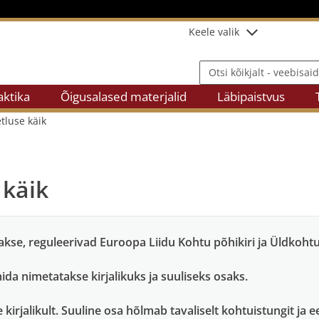
Keele valik
Otsi kõikjalt - veebisaidilt
ktika
Õigusalased materjalid
Läbipaistvus
tluse käik
 käik
kse, reguleerivad Euroopa Liidu Kohtu põhikiri ja Üldkoht
da nimetatakse kirjalikuks ja suuliseks osaks.
irjalikult. Suuline osa hõlmab tavaliselt kohtuistungit ja 