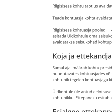
Riigisisese kohtu taotlus avald
Teade kohtuasja kohta avaldata
Riigisisese kohtuasja pooled, lii
esitada Üldkohtule oma seisuko
avaldatakse seisukohad kohtupra
Koja ja ettekand
Samal ajal määrab kohtu preside
puudutavates kohtuasjades võta
kohtunik tegeleb kohtuasjaga kõ
Üldkohtule üle antud eelotsuse
kohtunikku. Ettepaneku esitab ko
Esialgne ettekann