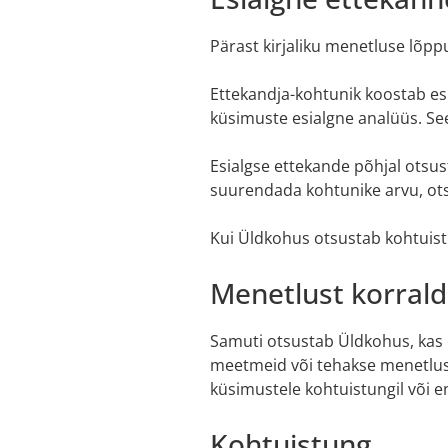
Pärast kirjaliku menetluse lõpp
Ettekandja-kohtunik koostab esi
küsimuste esialgne analüüs. See
Esialgse ettekande põhjal otsus
suurendada kohtunike arvu, ots
Kui Üldkohus otsustab kohtuistu
Menetlust korral
Samuti otsustab Üldkohus, kas e
meetmeid või tehakse menetlusto
küsimustele kohtuistungil või 
Kohtuistung