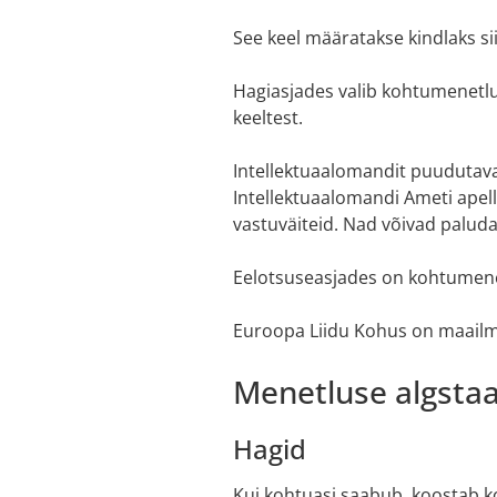
See keel määratakse kindlaks si
Hagiasjades valib kohtumenetlus
keeltest.
Intellektuaalomandit puudutava
Intellektuaalomandi Ameti apel
vastuväiteid. Nad võivad paluda
Eelotsuseasjades on kohtumenetl
Euroopa Liidu Kohus on maailma
Menetluse algstaad
Hagid
Kui kohtuasi saabub, koostab ko