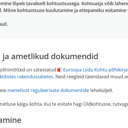
emine lõpeb tavaliselt kohtuotsusega. Kohtuasja võib lahe
d. Mõne kohtuotsuse kuulutamine ja ettepaneku esitamine 
uud.
d ja ametlikud dokumendid
põhimõtted on sätestatud
Euroopa Liidu Kohtu põhikirja
tilistes rakendussätetes
. Neid reegleid täiendavad muud 
meie
menetlust reguleerivate dokumentide
leheküljelt.
enetluse käigu kohta. Kui te esitate hagi Üldkohtusse, tutvu
tamine