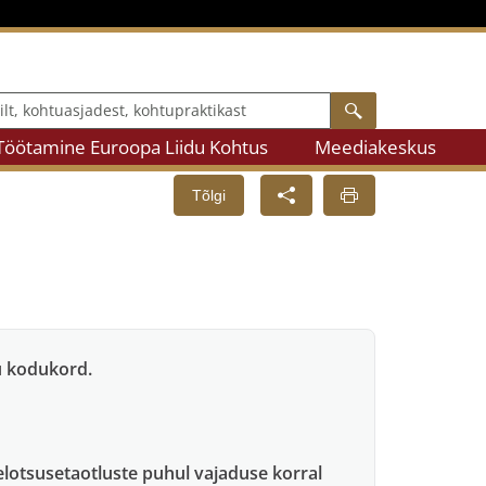
, kohtuasjadest, kohtupraktikast
Search
Töötamine Euroopa Liidu Kohtus
Meediakeskus
Tõlgi
u kodukord.
eelotsusetaotluste puhul vajaduse korral