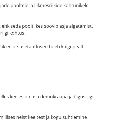
ade pooltele ja liikmesriikide kohtunikele
hk seda poolt, kes soovib asja algatamist.
iigi kohtus.
k eelotsusetaotlused tuleb kõigepealt
les keeles on osa demokraatia ja õigusriigi
illises neist keeltest ja kogu suhtlemine