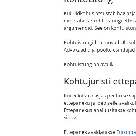
Kui Üldkohus otsustab hagiasja
nimetatakse kohtuistungi etteka
argumendid. See on kohtuistung
Kohtuistungid toimuvad Üldkoht
Advokaadid ja poolte esindajad 
Kohtuistung on avalik.
Kohtujuristi ette
Kui eelotsuseasjas peetakse vaj
ettepaneku ja loeb selle avalik
Ettepanekus analüüsitakse kohtu
siduv.
Ettepanek avaldatakse
Euroopa 