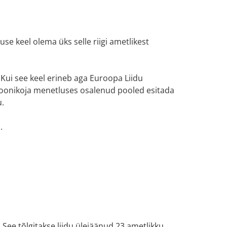
se keel olema üks selle riigi ametlikest
Kui see keel erineb aga Euroopa Liidu
sioonikoja menetluses osalenud pooled esitada
u.
.
See tõlgitakse liidu ülejäänud 23 ametlikku