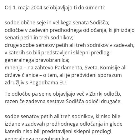
Od 1. maja 2004 se objavljajo ti dokumenti:
sodbe občne seje in velikega senata Sodišča;
odločbe v zadevah predhodnega odločanja, ki jih izdajo
senati petih in treh sodnikov;
druge sodbe senatov petih ali treh sodnikov v zadevah,
v katerih so bili predstavljeni sklepni predlogi
generalnega pravobranilca;
mnenja – na zahtevo Parlamenta, Sveta, Komisije ali
države članice – o tem, ali je predvideni sporazum
združljiv s Pogodbama EU.
Te odločbe pa se ne objavljajo več v Zbirki odločb,
razen če zadevna sestava Sodišča odloči drugače:
sodbe senatov petih ali treh sodnikov, ki niso bile
izdane v zadevah predhodnega odločanja in glede
katerih niso bili predstavljeni sklepni predlogi
generalnega pravobranilca;