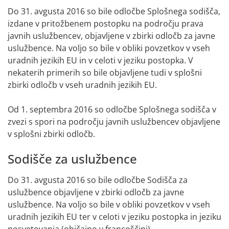
Do 31. avgusta 2016 so bile odločbe Splošnega sodišča,
izdane v pritožbenem postopku na področju prava
javnih uslužbencev, objavljene v zbirki odločb za javne
uslužbence. Na voljo so bile v obliki povzetkov v vseh
uradnih jezikih EU in v celoti v jeziku postopka. V
nekaterih primerih so bile objavljene tudi v splošni
zbirki odločb v vseh uradnih jezikih EU.
Od 1. septembra 2016 so odločbe Splošnega sodišča v
zvezi s spori na področju javnih uslužbencev objavljene
v splošni zbirki odločb.
Sodišče za uslužbence
Do 31. avgusta 2016 so bile odločbe Sodišča za
uslužbence objavljene v zbirki odločb za javne
uslužbence. Na voljo so bile v obliki povzetkov v vseh
uradnih jezikih EU ter v celoti v jeziku postopka in jeziku
posvetovanja (običajno v francoščini).