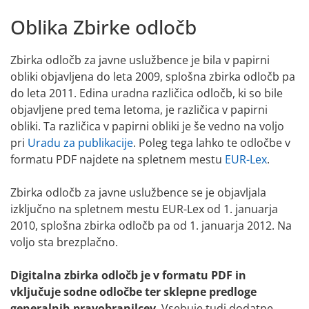
Oblika Zbirke odločb
Zbirka odločb za javne uslužbence je bila v papirni
obliki objavljena do leta 2009, splošna zbirka odločb pa
do leta 2011. Edina uradna različica odločb, ki so bile
objavljene pred tema letoma, je različica v papirni
obliki. Ta različica v papirni obliki je še vedno na voljo
pri
Uradu za publikacije
. Poleg tega lahko te odločbe v
formatu PDF najdete na spletnem mestu
EUR-Lex
.
Zbirka odločb za javne uslužbence se je objavljala
izključno na spletnem mestu EUR-Lex od 1. januarja
2010, splošna zbirka odločb pa od 1. januarja 2012. Na
voljo sta brezplačno.
Digitalna zbirka odločb je v formatu PDF in
vključuje sodne odločbe ter sklepne predloge
generalnih pravobranilcev
. Vsebuje tudi dodatne