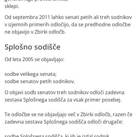
sklepi.
Od septembra 2011 lahko senati petih ali treh sodnikov
v izjemnih primerih odločijo, da se predhodne odločbe
ne objavijo v Zbirki odločb.
Splošno sodišče
Od leta 2005 se objavljajo:
sodbe velikega senata;
sodbe senatov petih sodnikov.
O objavi sodb senatov treh sodnikov odloči zadevna
sestava Splošnega sodišča za vsak primer posebej.
Te odločbe se ne objavljajo več v Zbirki odločb, razen če
zadevna sestava Splošnega sodišča odloči drugače:
sodbe Splošnega sodišča, ki jih je izdal sodnik