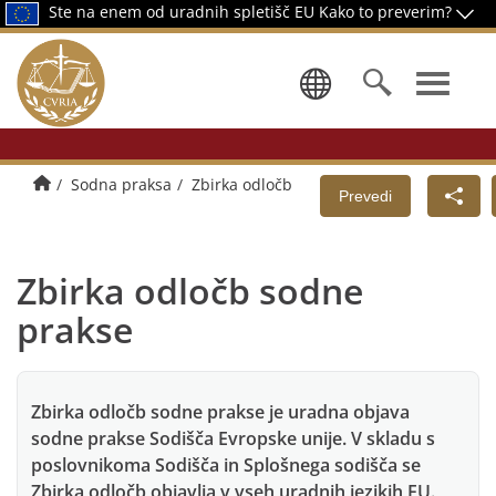
Ste na enem od uradnih spletišč EU
Kako to preverim?
Izbor jezika
Domov
Sodna praksa
Zbirka odločb
Prevedi
Zbirka odločb sodne
prakse
Zbirka odločb sodne prakse je uradna objava
sodne prakse Sodišča Evropske unije. V skladu s
poslovnikoma Sodišča in Splošnega sodišča se
Zbirka odločb objavlja v vseh uradnih jezikih EU.