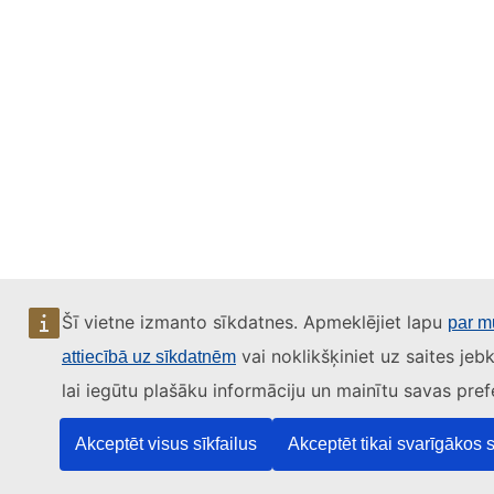
Šī vietne izmanto sīkdatnes. Apmeklējiet lapu
par m
vai noklikšķiniet uz saites jeb
attiecībā uz sīkdatnēm
lai iegūtu plašāku informāciju un mainītu savas pref
Akceptēt visus sīkfailus
Akceptēt tikai svarīgākos s