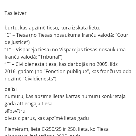
Tas ietver
burtu, kas apzīmē tiesu, kura izskata lietu:
“C” – Tiesa (no Tiesas nosaukuma franču valodā: “Cour
de Justice”)
“T” – Vispārējā tiesa (no Vispārējās tiesas nosaukuma
franču valodā: “Tribunal”)
“F” – Civildienesta tiesa, kas darbojās no 2005. līdz
2016. gadam (no “Fonction publique”, kas franču valodā
nozīmē “Civildienests”)
defisi
numuru, kas apzīmē lietas kārtas numuru konkrētajā
gadā attiecīgajā tiesā
slīpsvītru
divus ciparus, kas apzīmē lietas gadu
Piemēram, lieta C‑250/25 ir 250. lieta, ko Tiesa