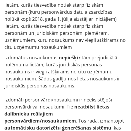
lietām, kurās tiesvedība notiek starp fiziskām
personām (kuru personvārdus datu aizsardzības
nolūkā kopš 2018. gada 1. jūlija aizstāj ar iniciāļiem)
lietām, kurās tiesvedība notiek starp fiziskām
personām un juridiskām personām, piemēram,
uzņēmumiem, kuru nosaukums nav viegli atšķirams no
citu uzņēmumu nosaukumiem
Izdomātus nosaukumus
nepiešķir
tām prejudiciālā
nolēmuma lietām, kurās juridiskās personas
nosaukums ir viegli atšķirams no citu uzņēmumu
nosaukumiem. Šādos gadījumos lietas nosaukums ir
juridiskās personas nosaukums.
Izdomāti personvārdi/nosaukumi ir neeksistējoši
personvārdi vai nosaukumi. Tie
neatbilst lietas
dalībnieku reālajiem
personvārdiem/nosaukumiem
. Tos rada, izmantojot
automātisku datorizētu ģenerēšanas sistēmu
, kas