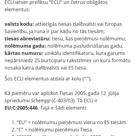
ECLI ietver prefiksu “ECLI” un četrus obligātos
elementus:
valsts kodu
:
attiecīgās tiesas dalībvalsti vai Eiropas
Savienību, ja runa ir par kādu no tās tiesām;
tiesas abreviatūru
:
tiesu, kas pieņēmusi nolēmumu;
nolēmuma gadu
:
nolēmuma pasludināšanas gadu;
kārtas numuru
:
unikālu identifikatoru, kura garums
nepārsniedz 25 burtciparu rakstzīmes un kura formātu
nosaka katra dalībvalsts vai ES tiesa.
Šos ECLI elementus atdala ar kolu (“:”).
Kā piemēru var aplūkot Tiesas 2005. gada 12. jūlija
spriedumu
Schempp
(C‑403/03). Tā ECLI ir
EU:C:2005:446
. Tajā ir šādi elementi:
“EU” = nolēmumu pieņēmusi viena no ES tiesām
“C” = nolēmumu pieņēmusi Tiesa