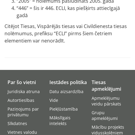
“2005” = nolēmums pasludināts 2005. gadā
“446” = šis ir 446. ECLI, kas piešķirts attiecīgajā
gadā
Citējot Tiesas, Vispārējās tiesas vai Civildienesta tiesas
nolēmumus, prefiksu “ECLI” pirms šiem četriem
elementiem var nenorādīt.
Par šo vietni
Iestādes politika
Tiesas
apmeklējumi
Juridiska atruna
Datu aizsardzība
Apmeklējumu
Autortiesības
Vide
veidu pārskats
Paziņojums par
Piekļūstamība
Grupu
privātumu
Mākslīgais
apmeklējumi
Sīkdatnes
intelekts
Mācību projekts
Vietnes valodu
vidusskolēniem