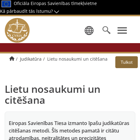
Oficiāla Eiropas Savienības tīmekļvietne
Kā pārbaudīt tās īstumu?
Izvēlēties 
Sākumlapa
Judikatūra
Lietu nosaukumi un citēšana
Tulkot
Lietu nosaukumi un
citēšana
Eiropas Savienības Tiesa izmanto īpašu judikatūras
citēšanas metodi. Šīs metodes pamatā ir citātu
atrodamības, neitralitātes un precizitātes