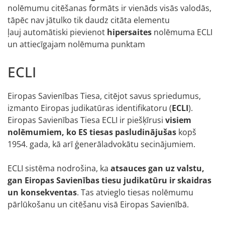
nolēmumu citēšanas formāts ir vienāds visās valodās,
tāpēc nav jātulko tik daudz citāta elementu
ļauj automātiski pievienot
hipersaites
nolēmuma ECLI
un attiecīgajam nolēmuma punktam
ECLI
Eiropas Savienības Tiesa, citējot savus spriedumus,
izmanto Eiropas judikatūras identifikatoru (
ECLI
).
Eiropas Savienības Tiesa ECLI ir piešķīrusi
visiem
nolēmumiem, ko ES tiesas pasludinājušas
kopš
1954. gada, kā arī ģenerāladvokātu secinājumiem.
ECLI sistēma nodrošina, ka
atsauces gan uz valstu,
gan Eiropas Savienības tiesu judikatūru ir skaidras
un konsekventas
. Tas atvieglo tiesas nolēmumu
pārlūkošanu un citēšanu visā Eiropas Savienībā.