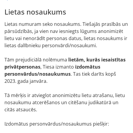
Lietas nosaukums
Lietas numuram seko nosaukums. Tiešajās prasībās un
pārsūdzībās, ja vien nav iesniegts lūgums anonimizēt
lietu vai nenorādīt personas datus, lietas nosaukums ir
lietas dalībnieku personvārdi/nosaukumi.
Tām prejudiciālā nolēmuma
lietām, kurās iesaistītas
privātpersonas
, Tiesa izmanto
izdomātus
personvārdus/nosaukumus
. Tas tiek darīts kopš
2023. gada janvāra.
Tā mērķis ir atvieglot anonimizētu lietu atrašanu, lietu
nosaukumu atcerēšanos un citēšanu judikatūrā un
citās atsaucēs.
Izdomātus personvārdus/nosaukumus piešķir: