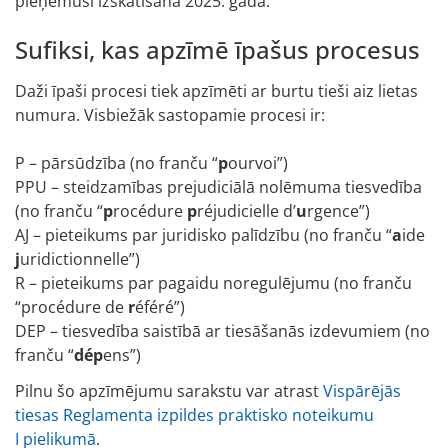
pieņēmusi izskatīšanā 2025. gadā.
Sufiksi, kas apzīmē īpašus procesus
Daži īpaši procesi tiek apzīmēti ar burtu tieši aiz lietas
numura. Visbiežāk sastopamie procesi ir:
P – pārsūdzība (no franču “
p
ourvoi”)
PPU – steidzamības prejudiciālā nolēmuma tiesvedība
(no franču “
p
rocédure
p
réjudicielle d’
u
rgence”)
AJ – pieteikums par juridisko palīdzību (no franču “
a
ide
j
uridictionnelle”)
R – pieteikums par pagaidu noregulējumu (no franču
“procédure de
r
éféré”)
DEP – tiesvedība saistībā ar tiesāšanās izdevumiem (no
franču “
dép
ens”)
Pilnu šo apzīmējumu sarakstu var atrast
Vispārējās
tiesas Reglamenta izpildes praktisko noteikumu
I pielikumā
.