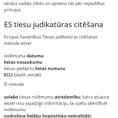
vārdus sadala zilbēs un apvieno tās pēc nejaušības
principa.
ES tiesu judikatūras citēšana
Eiropas Savienības Tiesas judikatūras citēšanas
metode ietver
nolēmuma
datumu
lietas nosaukumu
tiesas piešķirto
lietas numuru
ECLI
(skatīt zemāk)
Šī metode
uzlabo
tiesas nolēmumu
atrodamību
:
katra atsauce
ietver visu vajadzīgo informāciju, lai spētu identificēt
nolēmumu
nodrošina lielāku lingvistisko neitralitāti
: