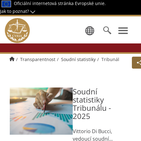
Oficiální internetová stránka Evropské unie.
Jak to poznat?
Zvolte jazy
Úvodní stránka
Transparentnost
Soudní statistiky
Tribunál
Soudní
statistiky
Tribunálu -
2025
Vittorio Di Bucci,
vedoucí soudní