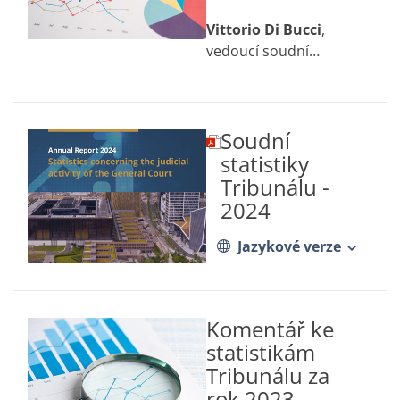
Vittorio Di Bucci
,
vedoucí soudní
kanceláře Tribunálu
Soudní
(dokument
ve
statistiky
formátu
Tribunálu -
PDF
2024
se
otevře
na
Jazykové verze
nové
kartě)
Komentář ke
statistikám
Tribunálu za
rok 2023