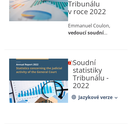
Tribunálu
v roce 2022
Emmanuel Coulon,
vedoucí soudní
kanceláře Tribunálu
Soudní
(dokument
ve
statistiky
formátu
Tribunálu -
PDF
2022
se
otevře
na
Jazykové verze
nové
kartě)