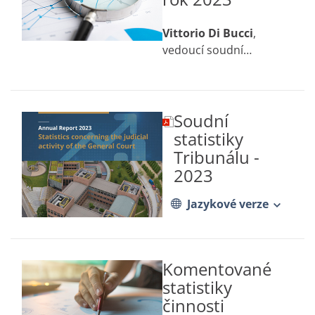
Vittorio Di Bucci
,
vedoucí soudní
kanceláře Tribunálu
Soudní
(dokument
ve
statistiky
formátu
Tribunálu -
PDF
2023
se
otevře
na
Jazykové verze
nové
kartě)
Komentované
statistiky
činnosti