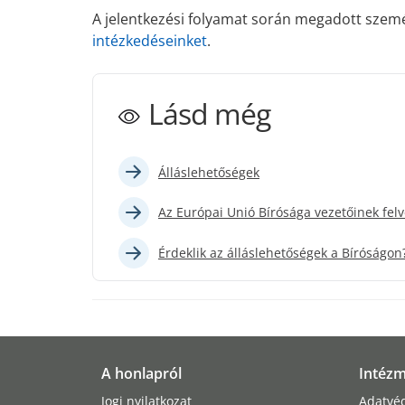
A jelentkezési folyamat során megadott szemé
intézkedéseinket
.
Lásd még
Álláslehetőségek
Az Európai Unió Bírósága vezetőinek felv
Érdeklik az álláslehetőségek a Bíróságon
A honlapról
Intézm
Jogi nyilatkozat
Adatvé