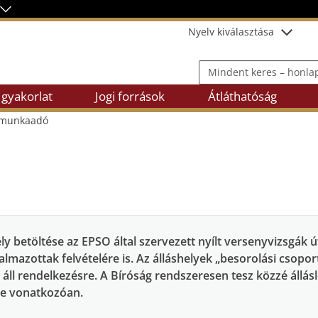
Nyelv kiválasztása
Mindent keres – honlap, ügy
 gyakorlat
Jogi források
Átláthatóság
t munkaadó
ly betöltése az EPSO által szervezett nyílt versenyvizsgák
lmazottak felvételére is. Az álláshelyek „besorolási csopor
áll rendelkezésre. A Bíróság rendszeresen tesz közzé állás
re vonatkozóan.