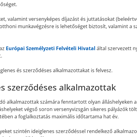
lőséget.
et, valamint versenyképes díjazást és juttatásokat (beleértv
otthoni munkavégzésre is lehetőséget biztosít, valamint a 
 az
Európai Személyzeti Felvételi Hivatal
által szervezett ny
.
iglenes és szerződéses alkalmazottakat is felvesz.
és szerződéses alkalmazottak
dó alkalmazottak számára fenntartott olyan álláshelyeken 
shelyeket végső soron versenyvizsgán sikeres pályázók töltik
etében a foglalkoztatás maximális időtartama hat év.
lyeket szintén ideiglenes szerződéssel rendelkező alkalmazot