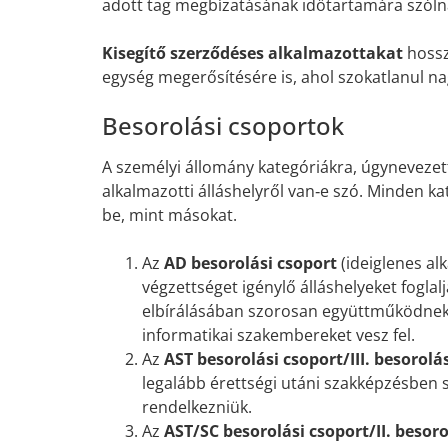
adott tag megbízatásának időtartamára szóln
Kisegítő szerződéses alkalmazottakat
hossza
egység megerősítésére is, ahol szokatlanul 
Besorolási csoportok
A személyi állomány kategóriákra, úgynevezett
alkalmazotti álláshelyről van‑e szó. Minden k
be, mint másokat.
Az
AD besorolási csoport
(ideiglenes al
végzettséget igénylő álláshelyeket fogla
elbírálásában szorosan együttműködnek a
informatikai szakembereket vesz fel.
Az
AST besorolási csoport/III. besorolá
legalább érettségi utáni szakképzésben 
rendelkezniük.
Az
AST/SC besorolási csoport/II. besoro