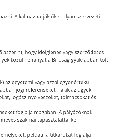
lmazni. Alkalmazhatják őket olyan szervezeti
ő aszerint, hogy ideiglenes vagy szerződéses
elyek közül néhányat a Bíróság gyakrabban tölt
k) az egyetemi vagy azzal egyenértékű
abban jogi referenseket – akik az ügyek
kat, jogász‑nyelvészeket, tolmácsokat és
tenseket foglalja magában. A pályázóknak
méves szakmai tapasztalattal kell
zemélyeket, például a titkárokat foglalja