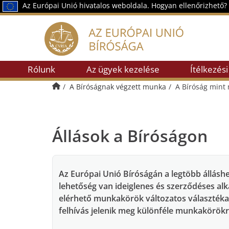
Az Európai Unió hivatalos weboldala.
Hogyan ellenőrizhető?
Rólunk
Az ügyek kezelése
Ítélkezési
Kezdőlap
A Bíróságnak végzett munka
A Bíróság min
Állások a Bíróságon
Az Európai Unió Bíróságán a legtöbb álláshe
lehetőség van ideiglenes és szerződéses alka
elérhető munkakörök változatos választéka 
felhívás jelenik meg különféle munkakörök