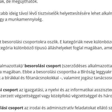
ak, de megújíthatók.
bb ideig távol lévő tisztviselők helyettesítésére lehet alka
nagy a munkamennyiség.
 besorolási csoportokra oszlik. E kategóriák neve különböz
ategória különböző típusú álláshelyeket foglal magában, am
kalmazottak)/
besorolási csoport
(szerződéses alkalmazotta
lja magában. Ebbe a besorolási csoportba a Bíróság leggyakr
 bírákkal és főtanácsnokokkal –, valamint jogász tanácsoso
si csoport
az igazgatási, a nyelvi és az informatikai asszisz
szerzett végzettséggel vagy középfokú végzettséggel és háro
lási csoport
az irodai és adminisztratív feladatokat ellátó s