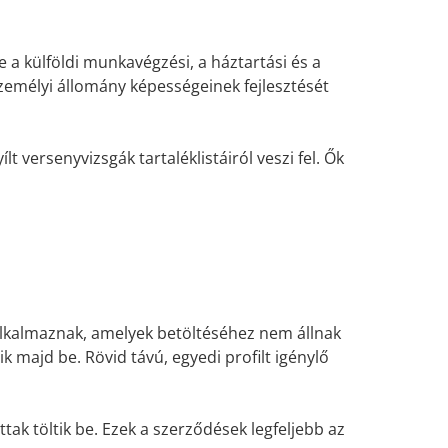
e a külföldi munkavégzési, a háztartási és a
személyi állomány képességeinek fejlesztését
ílt versenyvizsgák tartaléklistáiról veszi fel. Ők
alkalmaznak, amelyek betöltéséhez nem állnak
 majd be. Rövid távú, egyedi profilt igénylő
tak töltik be. Ezek a szerződések legfeljebb az