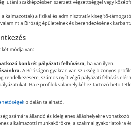
égi utáni szakképzésben szerzett végzettséggel vagy közép
alkalmazottak) a fizikai és adminisztratív kisegítő‑támogató
valamint a Bíróság épületeinek és berendezésének karbantar
entkezés
k két módja van:
tkozó konkrét pályázati felhívásra,
ha van ilyen.
vásainkra.
A Bíróságon gyakran van szükség bizonyos profil
ág rendelkezésére, számos nyílt végű pályázati felhívás elér
yázatukat. Ha e profilok valamelyikéhez tartozó betöltetlen
lehetőségek
oldalán található.
ség számára állandó és ideiglenes álláshelyekre vonatkozó
glenes alkalmazotti munkakörökre, a szakmai gyakorlatokra és