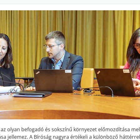
 az olyan befogadó és sokszínű környezet előmozdítása mell
 jellemez. A Bíróság nagyra értékeli a különböző háttérre