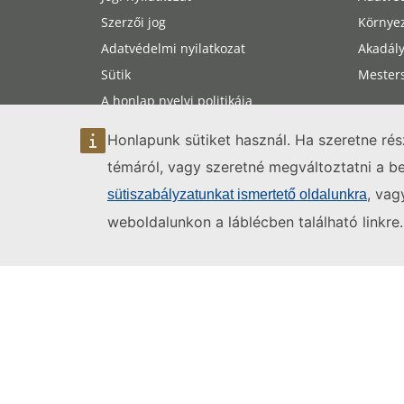
Szerzői jog
Környe
Adatvédelmi nyilatkozat
Akadál
Sütik
Mesters
A honlap nyelvi politikája
A honlap akadálymentessége
Honlapunk sütiket használ. Ha szeretne ré
Oldaltérkép
témáról, vagy szeretné megváltoztatni a beá
, vag
sütiszabályzatunkat ismertető oldalunkra
weboldalunkon a láblécben található linkre.