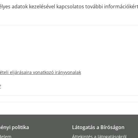
lyes adatok kezelésével kapcsolatos további információkért
ételi eljárásaira vonatkozó irányvonalak
?
ényi politika
Látogatás a Bíróságon
delem
Áttekintés a látogatásokról