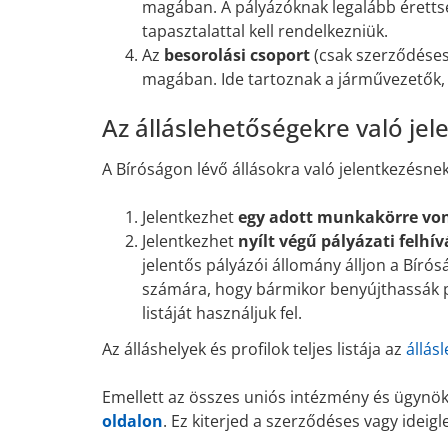
magában. A pályázóknak legalább éretts
tapasztalattal kell rendelkezniük.
Az
besorolási csoport
(csak szerződéses 
magában. Ide tartoznak a járművezetők, 
Az álláslehetőségekre való jel
A Bíróságon lévő állásokra való jelentkezésne
Jelentkezhet
egy adott munkakörre vona
Jelentkezhet
nyílt végű pályázati felhí
jelentős pályázói állomány álljon a Bírós
számára, hogy bármikor benyújthassák pál
listáját használjuk fel.
Az álláshelyek és profilok teljes listája az
állás
Emellett az összes uniós intézmény és ügynök
oldalon
. Ez kiterjed a szerződéses vagy idei