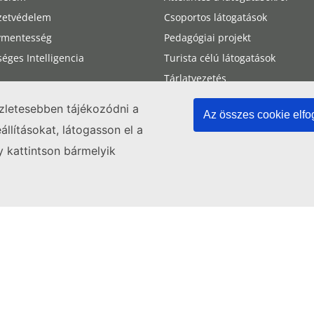
zetvédelem
Csoportos látogatások
ymentesség
Pedagógiai projekt
éges Intelligencia
Turista célú látogatások
Tárlatvezetés
A Bíróság megközelítése
szletesebben tájékozódni a
Az összes cookie elf
Részvétel a tárgyalásokon
llításokat, látogasson el a
y kattintson bármelyik