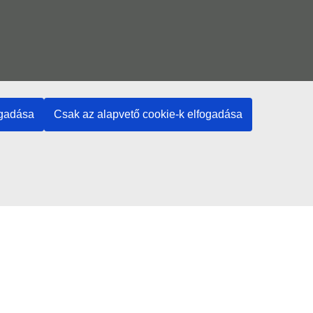
ogadása
Csak az alapvető cookie-k elfogadása