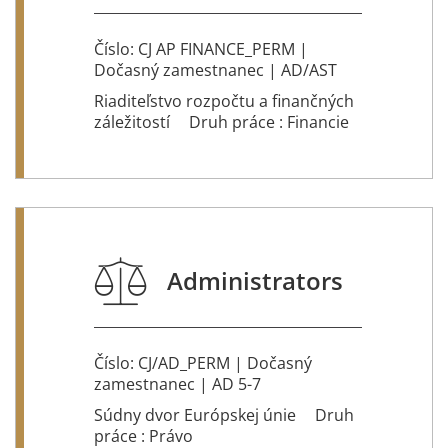
and internal
control
Číslo: CJ AP FINANCE_PERM |
Dočasný zamestnanec | AD/AST
Riaditeľstvo rozpočtu a finančných
záležitostí
Druh práce : Financie
Administrators
Číslo: CJ/AD_PERM | Dočasný
zamestnanec | AD 5-7
Súdny dvor Európskej únie
Druh
práce : Právo