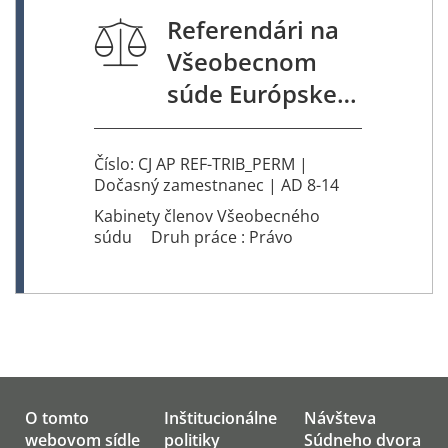
Referendári na
Všeobecnom
súde Európskej
únie
Číslo: CJ AP REF-TRIB_PERM |
Dočasný zamestnanec | AD 8-14
Kabinety členov Všeobecného
súdu
Druh práce : Právo
O tomto
Inštitucionálne
Návšteva
webovom sídle
politiky
Súdneho dvora