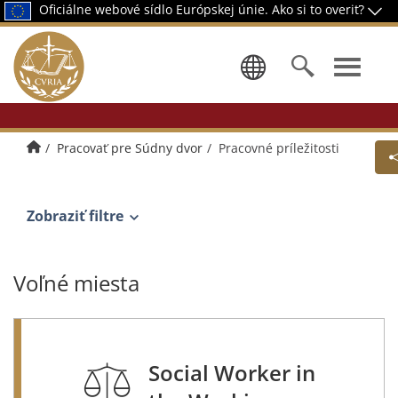
Oficiálne webové sídlo Európskej únie.
Ako si to overiť?
Výber jazy
Úvodná stránka
Pracovať pre Súdny dvor
Pracovné príležitosti
Zobraziť filtre
Voľné miesta
Social Worker in