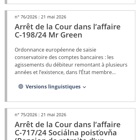
n° 76/2026 :
21 mai 2026
Arrêt de la Cour dans l’affaire
(document
PDF,
C-198/24 Mr Green
s’ouvrira
dans
Ordonnance européenne de saisie
un
nouvel
conservatoire des comptes bancaires : les
onglet)
agissements du débiteur remontant à plusieurs
années et l’existence, dans l’État membre
d’établissement du débiteur, d’une loi
Versions linguistiques
susceptible d’entraver le recouvrement de la
créance concernée peuvent être pris en
compte afin de déterminer l’urgence
n° 75/2026 :
21 mai 2026
Arrêt de la Cour dans l’affaire
(document
PDF,
C-717/24 Sociálna poisťovňa
s’ouvrira