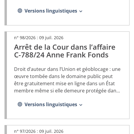
Versions linguistiques
n° 98/2026 :
09 juil. 2026
Arrêt de la Cour dans l’affaire
(document
PDF,
C-788/24 Anne Frank Fonds
s’ouvrira
dans
Droit d’auteur dans l’Union et géoblocage : une
un
nouvel
œuvre tombée dans le domaine public peut
onglet)
être gratuitement mise en ligne dans un État
membre même si elle demeure protégée dans
un autre État membre
Versions linguistiques
n° 97/2026 :
09 juil. 2026