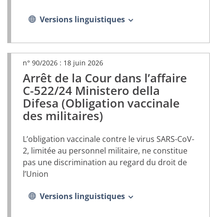
Versions linguistiques
n° 90/2026 :
18 juin 2026
Arrêt de la Cour dans l’affaire
(document
PDF,
C-522/24 Ministero della
s’ouvrira
Difesa (Obligation vaccinale
dans
des militaires)
un
nouvel
onglet)
L’obligation vaccinale contre le virus SARS-CoV-
2, limitée au personnel militaire, ne constitue
pas une discrimination au regard du droit de
l’Union
Versions linguistiques