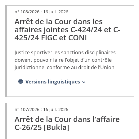
n° 108/2026 :
16 juil. 2026
Arrêt de la Cour dans les
(document
PDF,
affaires jointes C-424/24 et C-
s’ouvrira
425/24 FIGC et CONI
dans
un
nouvel
Justice sportive : les sanctions disciplinaires
onglet)
doivent pouvoir faire l’objet d’un contrôle
juridictionnel conforme au droit de l’Union
Versions linguistiques
n° 107/2026 :
16 juil. 2026
Arrêt de la Cour dans l’affaire
(document
PDF,
C-26/25 [Bukla]
s’ouvrira
dans