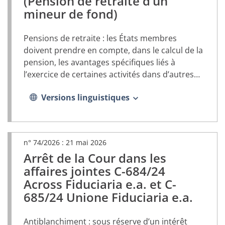
(Pension de retraite d’un
dans
mineur de fond)
un
nouvel
onglet)
Pensions de retraite : les États membres
doivent prendre en compte, dans le calcul de la
pension, les avantages spécifiques liés à
l’exercice de certaines activités dans d’autres
États membres
Versions linguistiques
n° 74/2026 :
21 mai 2026
Arrêt de la Cour dans les
(document
PDF,
affaires jointes C-684/24
s’ouvrira
Across Fiduciaria e.a. et C-
dans
685/24 Unione Fiduciaria e.a.
un
nouvel
onglet)
Antiblanchiment : sous réserve d’un intérêt