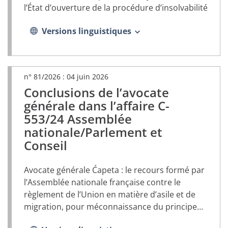
l’État d’ouverture de la procédure d’insolvabilité
Versions linguistiques
n° 81/2026 :
04 juin 2026
Conclusions de l’avocate
(document
PDF,
générale dans l’affaire C-
s’ouvrira
553/24 Assemblée
dans
nationale/Parlement et
un
nouvel
Conseil
onglet)
Avocate générale Ćapeta : le recours formé par
l’Assemblée nationale française contre le
règlement de l’Union en matière d’asile et de
migration, pour méconnaissance du principe
de subsidiarité, devrait être rejeté