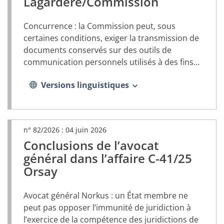
Lagardère/Commission
onglet)
Concurrence : la Commission peut, sous
certaines conditions, exiger la transmission de
documents conservés sur des outils de
communication personnels utilisés à des fins
professionnelles
Versions linguistiques
n° 82/2026 :
04 juin 2026
Conclusions de l’avocat
(document
PDF,
général dans l’affaire C-41/25
s’ouvrira
Orsay
dans
un
nouvel
Avocat général Norkus : un État membre ne
onglet)
peut pas opposer l’immunité de juridiction à
l’exercice de la compétence des juridictions de