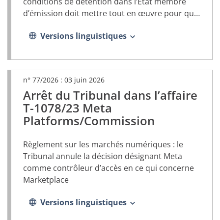
conditions de détention dans l’État membre
d’émission doit mettre tout en œuvre pour que
la peine d’emprisonnement soit exécutée sur
Versions linguistiques
son propre territoire
n° 77/2026 :
03 juin 2026
Arrêt du Tribunal dans l’affaire
(document
PDF,
T-1078/23 Meta
s’ouvrira
Platforms/Commission
dans
un
nouvel
Règlement sur les marchés numériques : le
onglet)
Tribunal annule la décision désignant Meta
comme contrôleur d’accès en ce qui concerne
Marketplace
Versions linguistiques