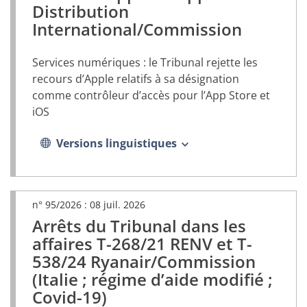
nouvel
Distribution
onglet)
International/Commission
Services numériques : le Tribunal rejette les
recours d’Apple relatifs à sa désignation
comme contrôleur d’accès pour l’App Store et
iOS
Versions linguistiques
n° 95/2026 :
08 juil. 2026
Arrêts du Tribunal dans les
(document
PDF,
affaires T-268/21 RENV et T-
s’ouvrira
538/24 Ryanair/Commission
dans
(Italie ; régime d’aide modifié ;
un
nouvel
Covid-19)
onglet)