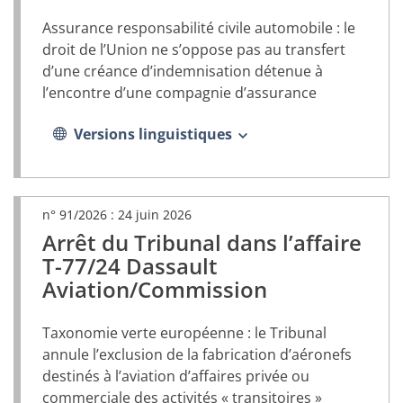
dans
Assurance responsabilité civile automobile : le
un
nouvel
droit de l’Union ne s’oppose pas au transfert
onglet)
d’une créance d’indemnisation détenue à
l’encontre d’une compagnie d’assurance
Versions linguistiques
n° 91/2026 :
24 juin 2026
Arrêt du Tribunal dans l’affaire
(document
PDF,
T-77/24 Dassault
s’ouvrira
Aviation/Commission
dans
un
nouvel
Taxonomie verte européenne : le Tribunal
onglet)
annule l’exclusion de la fabrication d’aéronefs
destinés à l’aviation d’affaires privée ou
commerciale des activités « transitoires »