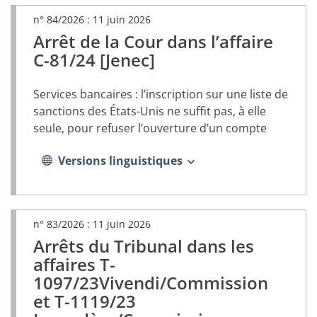
n° 84/2026 :
11 juin 2026
Arrêt de la Cour dans l’affaire
(document
PDF,
C-81/24 [Jenec]
s’ouvrira
dans
Services bancaires : l’inscription sur une liste de
un
nouvel
sanctions des États-Unis ne suffit pas, à elle
onglet)
seule, pour refuser l’ouverture d’un compte
Versions linguistiques
n° 83/2026 :
11 juin 2026
Arrêts du Tribunal dans les
(document
PDF,
affaires T-
s’ouvrira
1097/23Vivendi/Commission
dans
et T-1119/23
un
nouvel