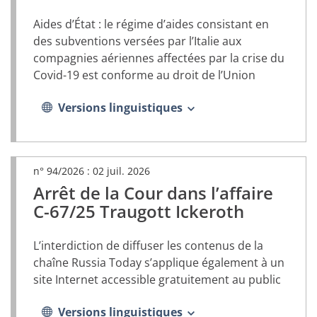
Aides d’État : le régime d’aides consistant en
des subventions versées par l’Italie aux
compagnies aériennes affectées par la crise du
Covid-19 est conforme au droit de l’Union
Versions linguistiques
n° 94/2026 :
02 juil. 2026
Arrêt de la Cour dans l’affaire
(document
PDF,
C-67/25 Traugott Ickeroth
s’ouvrira
dans
L’interdiction de diffuser les contenus de la
un
nouvel
chaîne Russia Today s’applique également à un
onglet)
site Internet accessible gratuitement au public
Versions linguistiques