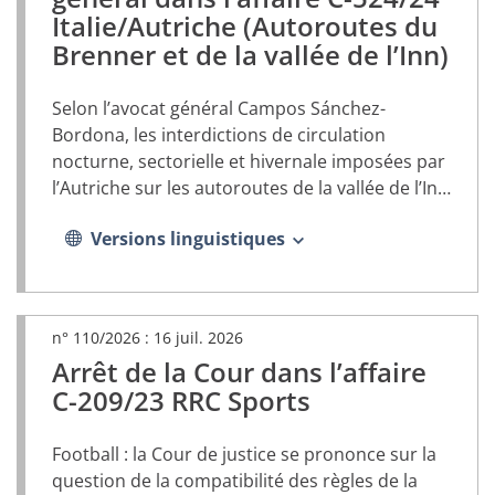
s’ouvrira
Italie/Autriche (Autoroutes du
dans
Brenner et de la vallée de l’Inn)
un
nouvel
onglet)
Selon l’avocat général Campos Sánchez-
Bordona, les interdictions de circulation
nocturne, sectorielle et hivernale imposées par
l’Autriche sur les autoroutes de la vallée de l’Inn
(A 12) et du Brenner (A 13) sont contraires au
Versions linguistiques
droit de l’Union
n° 110/2026 :
16 juil. 2026
Arrêt de la Cour dans l’affaire
(document
PDF,
C-209/23 RRC Sports
s’ouvrira
dans
Football : la Cour de justice se prononce sur la
un
nouvel
question de la compatibilité des règles de la