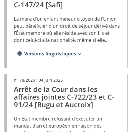
PDF,
C-147/24 [Safi]
s’ouvrira
dans
La mère d’un enfant mineur citoyen de l’Union
un
nouvel
peut bénéficier d'un droit de séjour dérivé dans
onglet)
l’État membre où elle réside avec son fils et
dont celui-ci a la nationalité, même si elle
dispose déjà d’un droit de séjour dans un autre
Versions linguistiques
État membre
n° 78/2026 :
04 juin 2026
Arrêt de la Cour dans les
(document
PDF,
affaires jointes C-722/23 et C-
s’ouvrira
91/24 [Rugu et Aucroix]
dans
un
nouvel
Un État membre refusant d’exécuter un
onglet)
mandat d’arrêt européen en raison des