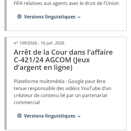
onglet)
FIFA relatives aux agents avec le droit de l’Union
Versions linguistiques
n° 109/2026 :
16 juil. 2026
Arrêt de la Cour dans l’affaire
(document
PDF,
C-421/24 AGCOM (Jeux
s’ouvrira
d’argent en ligne)
dans
un
nouvel
Plateforme multimédia : Google peut être
onglet)
tenue responsable des vidéos YouTube d’un
créateur de contenu lié par un partenariat
commercial
Versions linguistiques