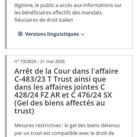
légitime, le public a accès aux informations sur
les bénéficiaires effectifs des mandats
fiduciaires de droit italien
Versions linguistiques
n° 73/2026 :
21 mai 2026
Arrêt de la Cour dans l'affaire
(document
PDF,
C-483/23 T Trust ainsi que
s’ouvrira
dans les affaires jointes C
dans
428/24 FZ AR et C 476/24 SX
un
nouvel
(Gel des biens affectés au
onglet)
trust)
Mesures restrictives
: le gel des biens détenus
par un trust est
compatible avec le droit de