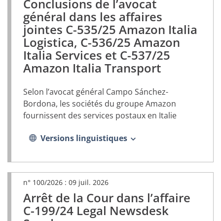
Conclusions de l’avocat
(document
PDF,
général dans les affaires
s’ouvrira
jointes C-535/25 Amazon Italia
dans
Logistica, C-536/25 Amazon
un
nouvel
Italia Services et C-537/25
onglet)
Amazon Italia Transport
Selon l’avocat général Campo Sánchez-
Bordona, les sociétés du groupe Amazon
fournissent des services postaux en Italie
Versions linguistiques
n° 100/2026 :
09 juil. 2026
Arrêt de la Cour dans l’affaire
(document
PDF,
C-199/24 Legal Newsdesk
s’ouvrira