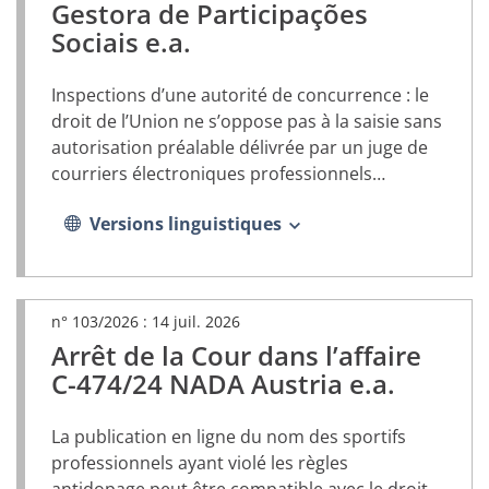
Gestora de Participações
Sociais e.a.
Inspections d’une autorité de concurrence : le
droit de l’Union ne s’oppose pas à la saisie sans
autorisation préalable délivrée par un juge de
courriers électroniques professionnels
échangés entre les employés et les dirigeants
Versions linguistiques
des entreprises visées par une enquête
n° 103/2026 :
14 juil. 2026
Arrêt de la Cour dans l’affaire
(document
PDF,
C-474/24 NADA Austria e.a.
s’ouvrira
dans
La publication en ligne du nom des sportifs
un
nouvel
professionnels ayant violé les règles
onglet)
antidopage peut être compatible avec le droit