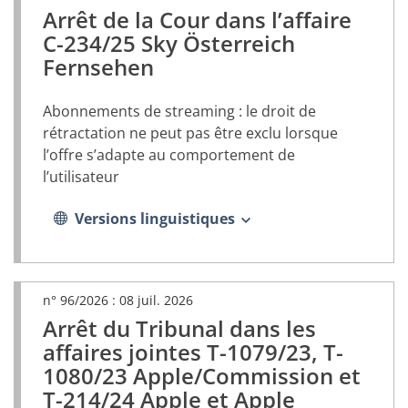
Arrêt de la Cour dans l’affaire
(document
PDF,
C-234/25 Sky Österreich
s’ouvrira
Fernsehen
dans
un
nouvel
Abonnements de streaming : le droit de
onglet)
rétractation ne peut pas être exclu lorsque
l’offre s’adapte au comportement de
l’utilisateur
Versions linguistiques
n° 96/2026 :
08 juil. 2026
Arrêt du Tribunal dans les
(document
PDF,
affaires jointes T-1079/23, T-
s’ouvrira
1080/23 Apple/Commission et
dans
T-214/24 Apple et Apple
un