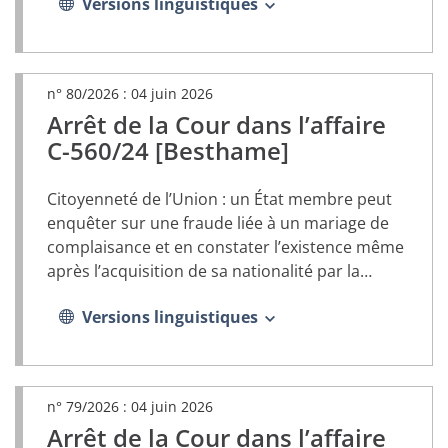
Versions linguistiques
n° 80/2026 :
04 juin 2026
Arrêt de la Cour dans l’affaire
(document
PDF,
C-560/24 [Besthame]
s’ouvrira
dans
Citoyenneté de l’Union : un État membre peut
un
nouvel
enquêter sur une fraude liée à un mariage de
onglet)
complaisance et en constater l’existence même
après l’acquisition de sa nationalité par la
personne concernée
Versions linguistiques
n° 79/2026 :
04 juin 2026
Arrêt de la Cour dans l’affaire
(document