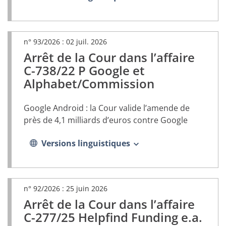
n° 93/2026 :
02 juil. 2026
Arrêt de la Cour dans l’affaire
(document
PDF,
C-738/22 P Google et
s’ouvrira
Alphabet/Commission
dans
un
nouvel
Google Android : la Cour valide l’amende de
onglet)
près de 4,1 milliards d’euros contre Google
Versions linguistiques
n° 92/2026 :
25 juin 2026
Arrêt de la Cour dans l’affaire
(document
PDF,
C-277/25 Helpfind Funding e.a.
s’ouvrira