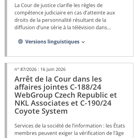
La Cour de justice clarifie les règles de
un
nouvel
compétence judiciaire en cas d’atteinte aux
onglet)
droits de la personnalité résultant de la
diffusion d’une série à la télévision dans
plusieurs États membres et sur Internet
Versions linguistiques
n° 87/2026 :
16 juin 2026
Arrêt de la Cour dans les
(document
PDF,
affaires jointes C-188/24
s’ouvrira
WebGroup Czech Republic et
dans
NKL Associates et C-190/24
un
nouvel
Coyote System
onglet)
Services de la société de l’information : les États
membres peuvent exiger la vérification de l’âge