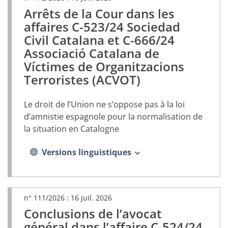
Arrêts de la Cour dans les
(document
PDF,
affaires C-523/24 Sociedad
s’ouvrira
Civil Catalana et C-666/24
dans
Associació Catalana de
un
nouvel
Víctimes de Organitzacions
onglet)
Terroristes (ACVOT)
Le droit de l’Union ne s’oppose pas à la loi
d’amnistie espagnole pour la normalisation de
la situation en Catalogne
Versions linguistiques
n° 111/2026 :
16 juil. 2026
Conclusions de l’avocat
(document
PDF,
général dans l’affaire C-524/24