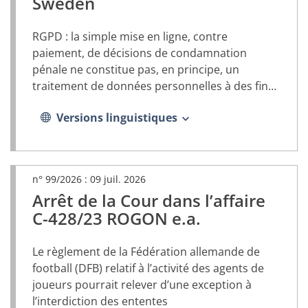
Sweden
dans
un
nouvel
RGPD : la simple mise en ligne, contre
onglet)
paiement, de décisions de condamnation
pénale ne constitue pas, en principe, un
traitement de données personnelles à des fins
journalistiques
Versions linguistiques
n° 99/2026 :
09 juil. 2026
Arrêt de la Cour dans l’affaire
(document
PDF,
C-428/23 ROGON e.a.
s’ouvrira
dans
Le règlement de la Fédération allemande de
un
nouvel
football (DFB) relatif à l’activité des agents de
onglet)
joueurs pourrait relever d’une exception à
l’interdiction des ententes