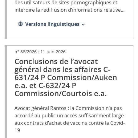
des utilisateurs de sites pornographiques et
interdire la rediffusion d’informations relatives
à certains contrôles routiers sur leur territoire
Versions linguistiques
n° 86/2026 :
11 juin 2026
Conclusions de l’avocat
(document
PDF,
général dans les affaires C-
s’ouvrira
631/24 P Commission/Auken
dans
e.a. et C-632/24 P
un
nouvel
Commission/Courtois e.a.
onglet)
Avocat général Rantos : la Commission n’a pas
accordé au public un accès suffisamment large
aux contrats d’achat de vaccins contre la Covid-
19