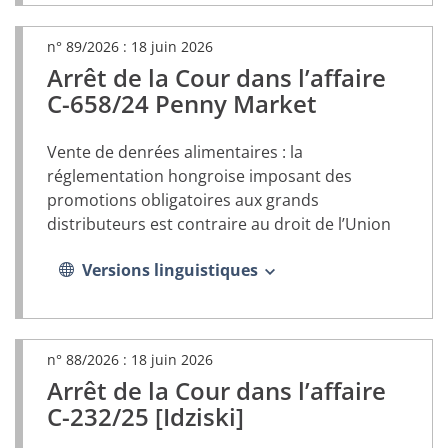
n° 89/2026 :
18 juin 2026
Arrêt de la Cour dans l’affaire
(document
PDF,
C-658/24 Penny Market
s’ouvrira
dans
Vente de denrées alimentaires : la
un
nouvel
réglementation hongroise imposant des
onglet)
promotions obligatoires aux grands
distributeurs est contraire au droit de l’Union
Versions linguistiques
n° 88/2026 :
18 juin 2026
Arrêt de la Cour dans l’affaire
(document
PDF,
C-232/25 [Idziski]
s’ouvrira
dans