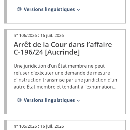
un
Versions linguistiques
nouvel
onglet)
n° 106/2026 :
16 juil. 2026
Arrêt de la Cour dans l’affaire
(document
PDF,
C-196/24 [Aucrinde]
s’ouvrira
dans
Une juridiction d’un État membre ne peut
un
nouvel
refuser d’exécuter une demande de mesure
onglet)
d’instruction transmise par une juridiction d’un
autre État membre et tendant à l’exhumation
du corps d’un parent présumé afin d’établir un
Versions linguistiques
lien de filiation, au seul motif que son droit
matériel national l’interdit
n° 105/2026 :
16 juil. 2026