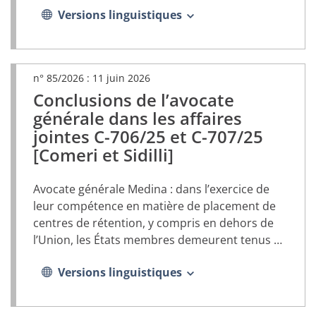
Versions linguistiques
n° 85/2026 :
11 juin 2026
Conclusions de l’avocate
(document
PDF,
générale dans les affaires
s’ouvrira
jointes C-706/25 et C-707/25
dans
[Comeri et Sidilli]
un
nouvel
onglet)
Avocate générale Medina : dans l’exercice de
leur compétence en matière de placement de
centres de rétention, y compris en dehors de
l’Union, les États membres demeurent tenus de
respecter les garanties prévues par le droit de
Versions linguistiques
l’Union en matière d’asile