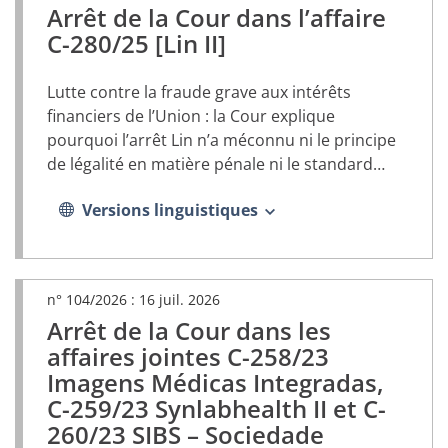
Arrêt de la Cour dans l’affaire
(document
PDF,
C-280/25 [Lin II]
s’ouvrira
dans
Lutte contre la fraude grave aux intérêts
un
nouvel
financiers de l’Union : la Cour explique
onglet)
pourquoi l’arrêt Lin n’a méconnu ni le principe
de légalité en matière pénale ni le standard
national de protection des droits
Versions linguistiques
fondamentaux interdisant au juge de combiner
diverses réglementations pour établir un
régime de prescription dans cette matière
n° 104/2026 :
16 juil. 2026
Arrêt de la Cour dans les
(document
PDF,
affaires jointes C-258/23
s’ouvrira
Imagens Médicas Integradas,
dans
C-259/23 Synlabhealth II et C-
un
nouvel
260/23 SIBS – Sociedade
onglet)