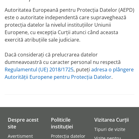
Autoritatea Europeană pentru Protecția Datelor (AEPD)
este o autoritate independentă care supraveghează
protecția datelor la nivelul instituțiilor Uniunii
Europene, cu excepția Curții atunci când aceasta
exercită atribuțiile sale judiciare.
Dacă considerați că prelucrarea datelor
dumneavoastră cu caracter personal nu respectă
Regulamentul (UE) 2018/1725
, puteți
adresa o plângere
Autorității Europene pentru Protecția Datelor
.
Despre acest
Politicile
Vizitarea Curții
site
instituției
Tipuri de vizite
Avertisment
Protecția datelor
Vizite pentru