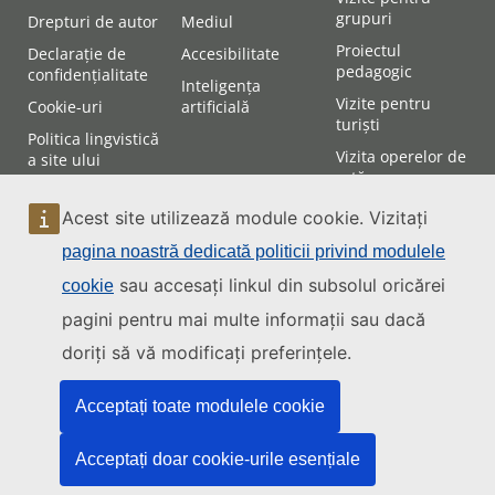
grupuri
Drepturi de autor
Mediul
Proiectul
Declarație de
Accesibilitate
pedagogic
confidențialitate
Inteligența
Vizite pentru
Cookie-uri
artificială
turiști
Politica lingvistică
Vizita operelor de
a site ului
artă
Accesibilitatea site
Cum se ajunge la
ului
Acest site utilizează module cookie. Vizitați
Curte
Planul site ului
pagina noastră dedicată politicii privind modulele
Cum puteți asista
la o ședință
sau accesați linkul din subsolul oricărei
cookie
pagini pentru mai multe informații sau dacă
Contact
doriți să vă modificați preferințele.
Acceptați toate modulele cookie
Acceptați doar cookie-urile esențiale