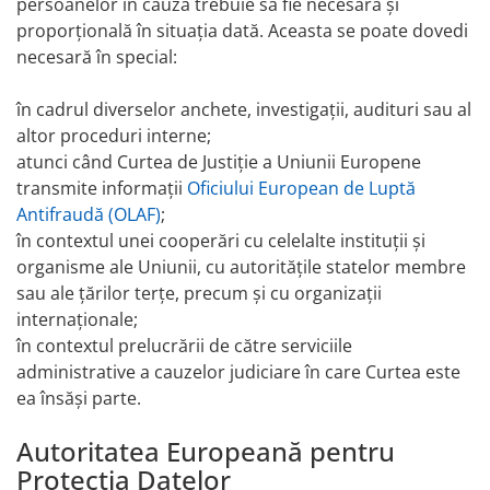
persoanelor în cauză trebuie să fie necesară și
proporțională în situația dată. Aceasta se poate dovedi
necesară în special:
în cadrul diverselor anchete, investigații, audituri sau al
altor proceduri interne;
atunci când Curtea de Justiție a Uniunii Europene
transmite informații
Oficiului European de Luptă
Antifraudă (OLAF)
;
în contextul unei cooperări cu celelalte instituții și
organisme ale Uniunii, cu autoritățile statelor membre
sau ale țărilor terțe, precum și cu organizații
internaționale;
în contextul prelucrării de către serviciile
administrative a cauzelor judiciare în care Curtea este
ea însăși parte.
Autoritatea Europeană pentru
Protecția Datelor