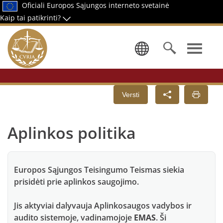
Oficiali Europos Sąjungos interneto svetainė
Kaip tai patikrinti?
Pasirinkti 
Versti
Aplinkos politika
Europos Sąjungos Teisingumo Teismas siekia
prisidėti prie aplinkos saugojimo.
Jis aktyviai dalyvauja Aplinkosaugos vadybos ir
audito sistemoje, vadinamojoje
EMAS
. Ši