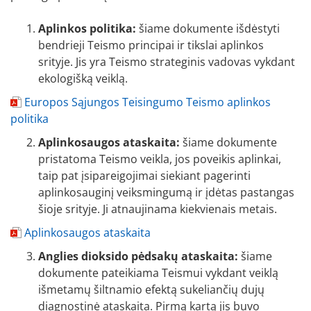
Aplinkos politika:
šiame dokumente išdėstyti
bendrieji Teismo principai ir tikslai aplinkos
srityje. Jis yra Teismo strateginis vadovas vykdant
ekologišką veiklą.
Europos Sąjungos Teisingumo Teismo aplinkos
politika
Aplinkosaugos ataskaita:
šiame dokumente
pristatoma Teismo veikla, jos poveikis aplinkai,
taip pat įsipareigojimai siekiant pagerinti
aplinkosauginį veiksmingumą ir įdėtas pastangas
šioje srityje. Ji atnaujinama kiekvienais metais.
Aplinkosaugos ataskaita
Anglies dioksido pėdsakų ataskaita:
šiame
dokumente pateikiama Teismui vykdant veiklą
išmetamų šiltnamio efektą sukeliančių dujų
diagnostinė ataskaita. Pirmą kartą jis buvo