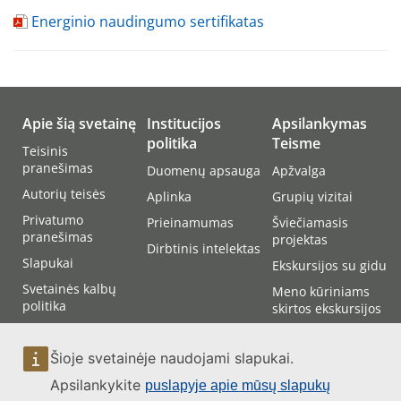
Energinio naudingumo sertifikatas
Apie šią svetainę
Institucijos
Apsilankymas
politika
Teisme
Teisinis
pranešimas
Duomenų apsauga
Apžvalga
Autorių teisės
Aplinka
Grupių vizitai
Privatumo
Prieinamumas
Šviečiamasis
pranešimas
projektas
Dirbtinis intelektas
Slapukai
Ekskursijos su gidu
Svetainės kalbų
Meno kūriniams
politika
skirtos ekskursijos
Svetainės
Kaip atvykti į
prieinamumas
Teismą
Šioje svetainėje naudojami slapukai.
Svetainės
Dalyvavimas
Apsilankykite
puslapyje apie mūsų slapukų
struktūra
teismo