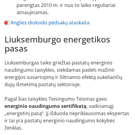
parengtas 2010 m. ir nuo to laiko reguliariai
atnaujinamas.
Anglies dioksido pėdsakų ataskaita
Liuksemburgo energetikos
pasas
Liuksemburgas taiko griežtas pastatų energinio
naudingumo taisykles, siekdamas padėti mažinti
energijos suvartojimą ir šiltnamio efektą sukeliančių
dujų išmetimą pastatų sektoriuje.
Pagal šias taisykles Teisingumo Teismas gavo
energinio naudingumo sertifikatą
, vadinamąjį
„energetinį pasą“. Jį išduoda nepriklausomas ekspertas
ir tai yra pastatų energinio naudingumo kokybės
ženklas.