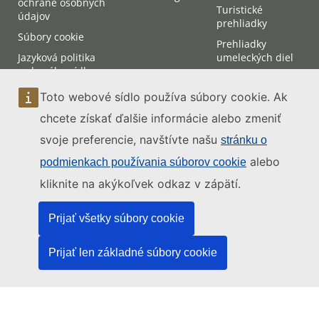
ochrane osobných
Turistické
údajov
prehliadky
Súbory cookie
Prehliadky
Jazyková politika
umeleckých diel
webového sídla
Prístup na Súdny
Prístupnosť
dvor
Toto webové sídlo používa súbory cookie. Ak
webového sídla
Účasť na
chcete získať ďalšie informácie alebo zmeniť
Mapa webového
pojednávaniach
sídla
svoje preferencie, navštívte našu
stránku o
alebo
podmienkach používania súborov cookie
Kontakt
kliknite na akýkoľvek odkaz v zápätí.
Prijať všetky súbory cookie
Prijať len základné súbory cookie