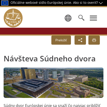
Oficiálne webové sídlo Európskej únie.
Ako si to overiť?
Výber jazy
Preložiť
Návšteva Súdneho dvora
Súdny dvor Európskej únie sa snaží čo najviac priblížiť