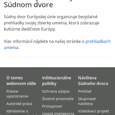
Súdnom dvore
Súdny dvor Európskej únie organizuje bezplatné
prehliadky svojej zbierky umenia, ktorá zobrazuje
kultúrne dedičstvo Európy.
Viac informácií nájdete na našej stránke o
prehliadkach
umenia
.
O tomto
Inštitucionálne
Návšteva
webovom sídle
politiky
Súdneho dvora
Právne
Ochrana údajov
Prehľad
upozornenie
Životné prostredie
Skupinové
Autorské práva
návštevy
Prístupnosť
Vyhlásenie o
Vzdelávací projekt
Umelá inteligencia