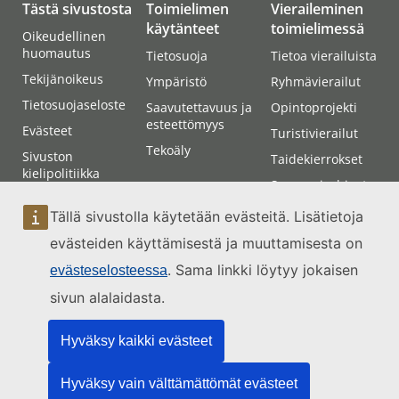
Tästä sivustosta
Toimielimen
Vieraileminen
käytänteet
toimielimessä
Oikeudellinen
huomautus
Tietosuoja
Tietoa vierailuista
Tekijänoikeus
Ympäristö
Ryhmävierailut
Tietosuojaseloste
Saavutettavuus ja
Opintoprojekti
esteettömyys
Evästeet
Turistivierailut
Tekoäly
Sivuston
Taidekierrokset
kielipolitiikka
Saapumisohjeet
Sivuston
Osallistuminen
saavutettavuus
Tällä sivustolla käytetään evästeitä. Lisätietoja
istuntoihin
Sivustokartta
evästeiden käyttämisestä ja muuttamisesta on
. Sama linkki löytyy jokaisen
evästeselosteessa
Yhteydenotto
sivun alalaidasta.
Hyväksy kaikki evästeet
Hyväksy vain välttämättömät evästeet