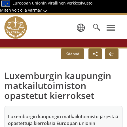
Euroopan unionin virallinen verkkosivusto
Miten voit olla varma?
Valitse kieli
Käännä
Luxemburgin kaupungin
matkailutoimiston
opastetut kierrokset
Luxemburgin kaupungin matkailutoimisto järjestää
opastettuja kierroksia Euroopan unionin