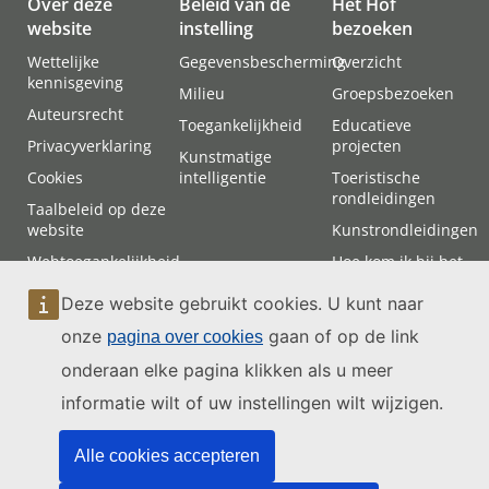
Over deze
Beleid van de
Het Hof
website
instelling
bezoeken
Wettelijke
Gegevensbescherming
Overzicht
kennisgeving
Milieu
Groepsbezoeken
Auteursrecht
Toegankelijkheid
Educatieve
Privacyverklaring
projecten
Kunstmatige
Cookies
intelligentie
Toeristische
rondleidingen
Taalbeleid op deze
website
Kunstrondleidingen
Webtoegankelijkheid
Hoe kom ik bij het
Hof?
Sitemap
Deze website gebruikt cookies. U kunt naar
Bijwonen van een
terechtzitting
onze
gaan of op de link
pagina over cookies
onderaan elke pagina klikken als u meer
Contact
informatie wilt of uw instellingen wilt wijzigen.
Alle cookies accepteren