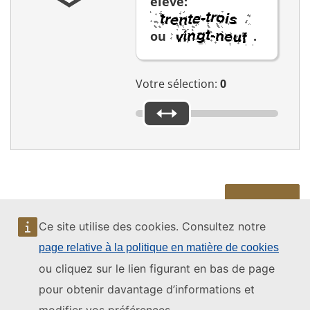
élevé:
ou
.
Votre sélection:
0
Envoi
Ce site utilise des cookies. Consultez notre
page relative à la politique en matière de cookies
ou cliquez sur le lien figurant en bas de page
À propos de ce
Politiques de
Visiter la Cour
pour obtenir davantage d’informations et
site
l'institution
Aperçu des types
de visites