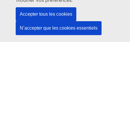
modifier vos préférences.
Avis juridique
Protection des
données
Visites pour
Droits d'auteur
groupes
Accepter tous les cookies
Environnement
Déclaration de
Projet
confidentialité
Accessibilité
pédagogique
N’accepter que les cookies essentiels
Cookies
Intelligence
Visites touristiques
artificielle
Politique
Art tours
linguistique du
site
Se rendre à la
Cour
Accessibilité du
site
Assister aux
audiences
Plan du site
Contact