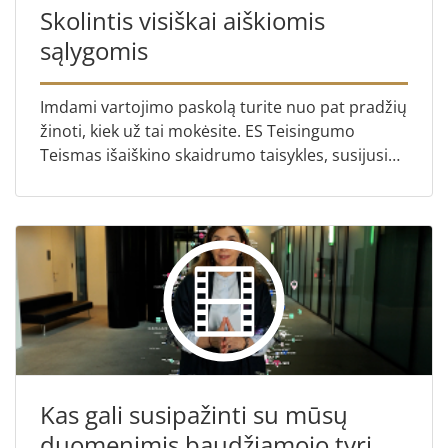
Skolintis visiškai aiškiomis
sąlygomis
Imdami vartojimo paskolą turite nuo pat pradžių
žinoti, kiek už tai mokėsite. ES Teisingumo
Teismas išaiškino skaidrumo taisykles, susijusias
su paslėptais mokesčiais.
Kas gali susipažinti su mūsų
duomenimis baudžiamojo tyrimo