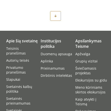
Apie šią svetainę
Institucijos
Apsilankymas
politika
Teisme
Teisinis
pranešimas
Duomenų apsauga
Apžvalga
Autorių teisės
Aplinka
Grupių vizitai
Privatumo
Prieinamumas
Šviečiamasis
pranešimas
projektas
Dirbtinis intelektas
Slapukai
Ekskursijos su gidu
Svetainės kalbų
Meno kūriniams
politika
skirtos ekskursijos
Svetainės
Kaip atvykti į
prieinamumas
Teismą
Svetainės