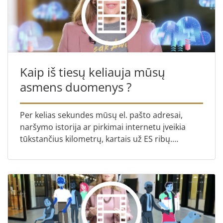
Kaip iš tiesų keliauja mūsų
asmens duomenys ?
Per kelias sekundes mūsų el. pašto adresai,
naršymo istorija ar pirkimai internetu įveikia
tūkstančius kilometrų, kartais už ES ribų.
Teisingumo Teismas patikslino taisykles: bet
koks duomenų perdavim...