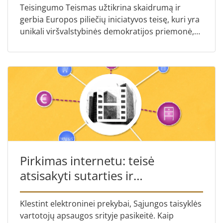
Teisingumo Teismas užtikrina skaidrumą ir
gerbia Europos piliečių iniciatyvos teisę, kuri yra
unikali viršvalstybinės demokratijos priemonė,
leidžianti piliečiams prašyti Komisijos pateikti
teisės akt...
Pirkimas internetu: teisė
atsisakyti sutarties ir
nesąžiningos sąlygos
Klestint elektroninei prekybai, Sąjungos taisyklės
vartotojų apsaugos srityje pasikeitė. Kaip