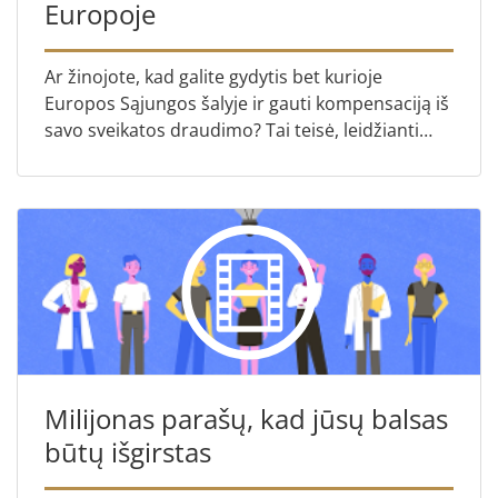
Europoje
Ar žinojote, kad galite gydytis bet kurioje
Europos Sąjungos šalyje ir gauti kompensaciją iš
savo sveikatos draudimo? Tai teisė, leidžianti
kiekvienam piliečiui gauti sveikatos priežiūros
paslaugas be...
Milijonas parašų, kad jūsų balsas
būtų išgirstas