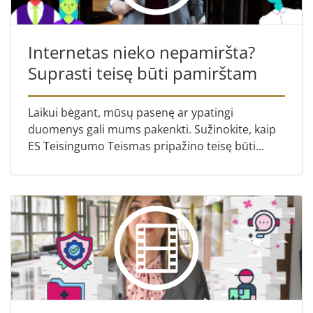
Internetas nieko nepamiršta?
Suprasti teisę būti pamirštam
Laikui bėgant, mūsų pasenę ar ypatingi
duomenys gali mums pakenkti. Sužinokite, kaip
ES Teisingumo Teismas pripažino teisę būti
pamirštam, siekdamas apsaugoti mūsų
privatumą ir kartu užtikrinti teisę ...