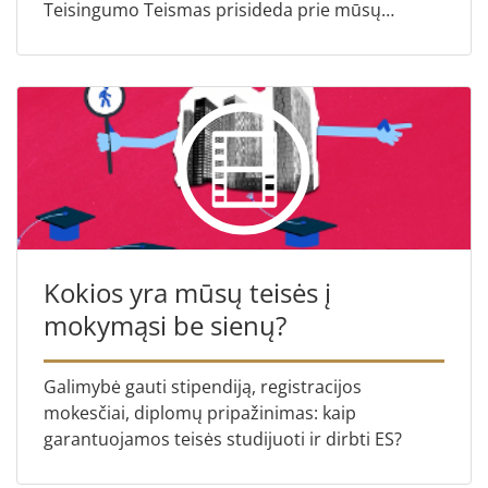
Teisingumo Teismas prisideda prie mūsų
apsipirkimo internetu skaidrumo didinimo?
Kokios yra mūsų teisės į
mokymąsi be sienų?
Galimybė gauti stipendiją, registracijos
mokesčiai, diplomų pripažinimas: kaip
garantuojamos teisės studijuoti ir dirbti ES?