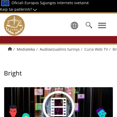
Oficiali Europos Sąjungos interneto svetainė
Kaip tai patikrinti?
Pasirinkti 
Pradžios puslapis
Mediateka
Audiovizualinis turinys
Curia Web TV
Br
Bright