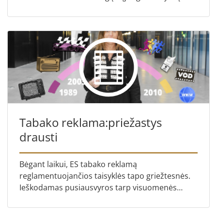
taikymą
Tabako reklama:priežastys
drausti
Bėgant laikui, ES tabako reklamą
reglamentuojančios taisyklės tapo griežtesnės.
Ieškodamas pusiausvyros tarp visuomenės
sveikatos apsaugos ir bendrosios rinkos
taisyklių, Teisingumo Teismas buvo parag...