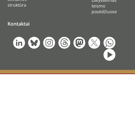
Dalyvavimas
struktūra
teismo
posėdžiuose
Kontaktai