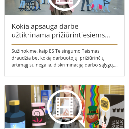
Kokia apsauga darbe
užtikrinama prižiūrintiesiems
asmenims?
Sužinokime, kaip ES Teisingumo Teismas
draudžia bet kokią darbuotojų, prižiūrinčių
artimąjį su negalia, diskriminaciją darbo sąlygų,
paaukštinimo ar užduočių atžvilgiu