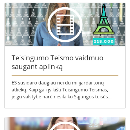
Teisingumo Teismo vaidmuo
saugant aplinką
ES susidaro daugiau nei du milijardai tonų
atliekų. Kaip gali įsikišti Teisingumo Teismas,
jeigu valstybė narė nesilaiko Sąjungos teisės
aktų?