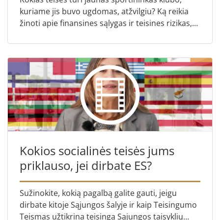
kuriame jis buvo ugdomas, atžvilgiu? Ką reikia
žinoti apie finansines sąlygas ir teisines rizikas,
kurios gali turėti įtakos profesionalaus
sportininko ka...
Kokios socialinės teisės jums
priklauso, jei dirbate ES?
Sužinokite, kokią pagalbą galite gauti, jeigu
dirbate kitoje Sąjungos šalyje ir kaip Teisingumo
Teismas užtikrina teisingą Sąjungos taisyklių