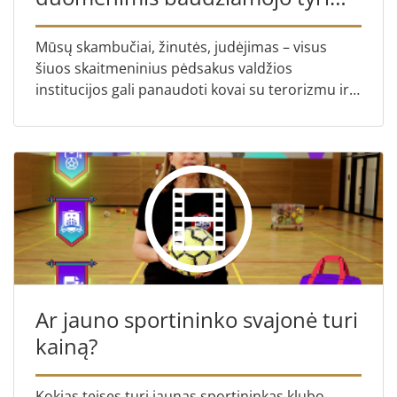
metu?
Mūsų skambučiai, žinutės, judėjimas – visus
šiuos skaitmeninius pėdsakus valdžios
institucijos gali panaudoti kovai su terorizmu ir
nusikalstamumu. Bet kiek toli jos gali eiti?
Sužinokite apie Teising...
Ar jauno sportininko svajonė turi
kainą?
Kokias teises turi jaunas sportininkas klubo,