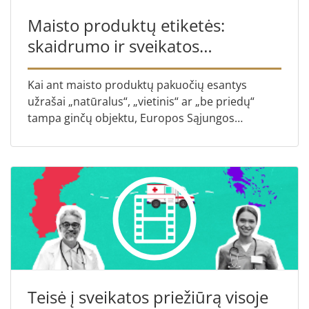
Maisto produktų etiketės:
skaidrumo ir sveikatos
klausimas.
Kai ant maisto produktų pakuočių esantys
užrašai „natūralus“, „vietinis“ ar „be priedų“
tampa ginčų objektu, Europos Sąjungos
Teisingumo Teismas priima sprendimą,
siekdamas užtikrinti skaidrumą, sąžin...
Teisė į sveikatos priežiūrą visoje