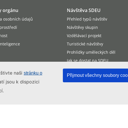
ky orgánu
Návštěva SDEU
a osobních údajů
Přehled typů návštěv
 prostředí
Návštěvy skupin
nost
Vzdělávací projekt
nteligence
Turistické návštěvy
Prohlídky uměleckých děl
Jak se dostat na SDEU
Účast veřejnosti na jednání
štivte naši
stránku o
Přijmout všechny soubory coo
tí jsou k dispozici
í.