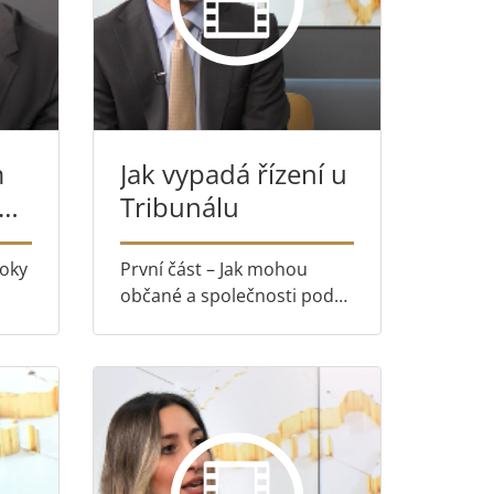
m
Jak vypadá řízení u
Tribunálu
e
roky
První část – Jak mohou
občané a společnosti podat
uhá
žalobu k Tribunálu a
sali
sledovat průběh řízení
ou
Druhá část – Náměstek
vedoucího soudní kanceláře
Thomas Henze vysvětluje,
co se děje po podání
žaloby, a p...