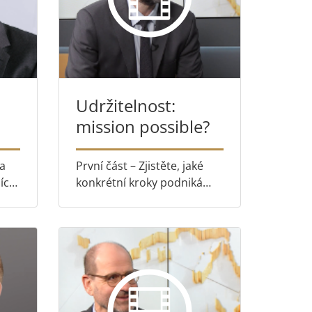
Udržitelnost:
mission possible?
v
ra
První část – Zjistěte, jaké
ící
konkrétní kroky podniká
Soudní dvůr pro snížení své
environmentální stopy
rání
Druhá část – Společně s
í?
poradcem pro udržitelnost
včí
u Soudního dvora,
Yorgosem Lappasem, se
podíváme...