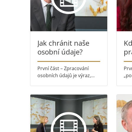
Jak chránit naše
Kd
osobní údaje?
pr
me
d
První část – Zpracování
Prvn
osobních údajů je výraz,
„po
který slýcháme čím dál
ově
častěji. O jaké údaje vlastně
obč
jde? Co přesně znamená
doh
jejich „zpracování“? Druhá
Rad
část – Joris Plingers,
Kam
pověřenec Soudního dvora
Sou
...
přib