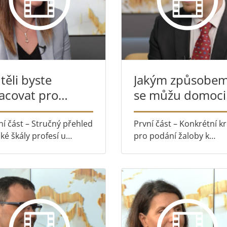
těli byste
Jakým způsobe
acovat pro
se můžu domoci
udní dvůr?
svých práv podl
práva EU?
ní část – Stručný přehled
První část – Konkrétní k
oké škály profesí u
pro podání žaloby k
dního dvora, kde
Soudnímu dvoru EU. Dr
orníci spolupracují na
část – Jak běžní občané p
ištění hladkého chodu
dějiny práva EU, s Matij
opské justice Druhá část
Longarem.
aše personalistka
lina Demian
dstavuje p...