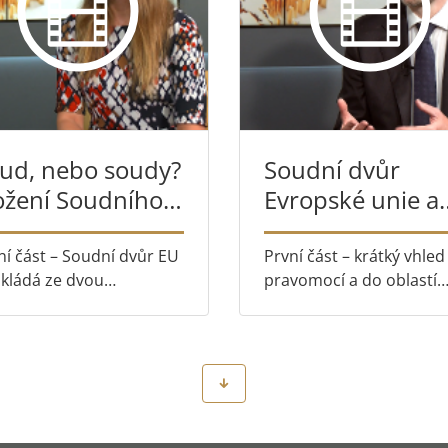
ud, nebo soudy?
Soudní dvůr
ožení Soudního
Evropské unie a
ora EU pod
Evropský soud p
obnohledem
lidská práva: čí
ní část – Soudní dvůr EU
První část – krátký vhled
skládá ze dvou
pravomocí a do oblastí
se liší?
ostatných soudů:
působnosti lucembursk
dního dvora a Tribunálu
a štrasburského soudu.
há část – Úloha
Druhá část – jak lze sklo
bunálu v každodenním
právo být zapomenut s
otě občana EU: několik
právem na informace, s
čových případů
Arnaudem Bohlerem.
stavuje Giulia P...