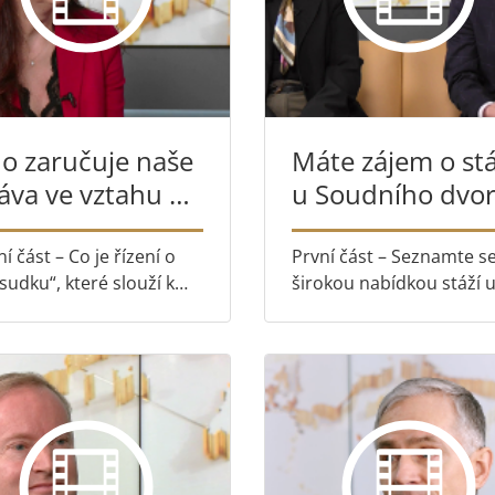
o zaručuje naše
Máte zájem o st
áva ve vztahu k
u Soudního dvo
zinárodním
EU?
ohodám?
í část – Co je řízení o
První část – Seznamte se
sudku“, které slouží k
širokou nabídkou stáží 
ření souladu mezi právy
Soudního dvora v obor
anů a mezinárodními
od práva přes komunikac
odami Druhá část –
IT, lidské zdroje až po
ostina Stefanova
knihovnické služby, přek
isheva z kanceláře
a analýzu Druhá část –
dního dvora nám
Bývalí stážisté Xanthi...
líží konk...