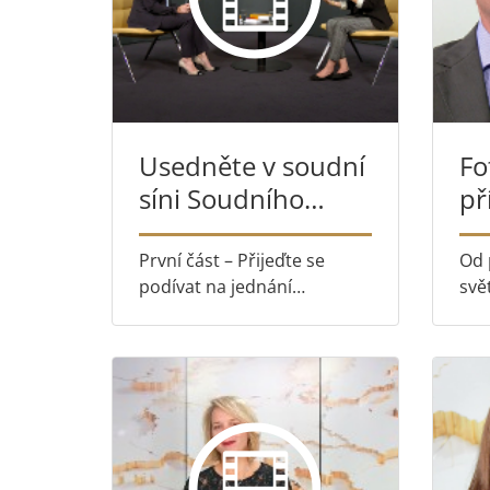
Usedněte v soudní
Fo
síni Soudního
př
dvora
zm
První část – Přijeďte se
Od 
podívat na jednání
svě
Soudního dvora do
kan
Lucemburku – nebo je
klí
sledujte on-line Druhá část
práv
– Nahlédněte do zákulisí s
Sou
Leticií Carrasco Marco
spr
pro
fa...