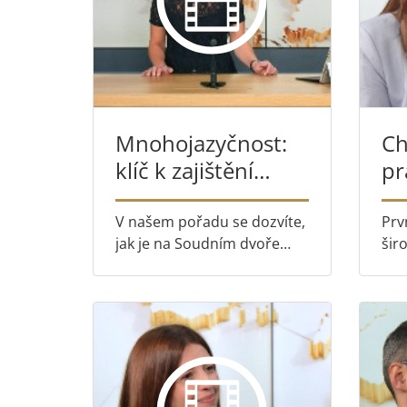
Mnohojazyčnost:
Ch
klíč k zajištění
pr
rovného přístupu
So
ke spravedlnosti
V našem pořadu se dozvíte,
Prv
jak je na Soudním dvoře
šir
prostřednictvím systému 24
Sou
jazyků zaručeno Vaše právo
odb
být slyšen a právo
zaj
porozumět rozhodnutí – s
evr
postřehy od
– N
Macieje Markiewicze,
Ade
ředitele na Generá...
pře