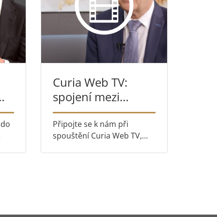
Curia Web TV:
spojení mezi
ro
občany a
m
evropskou justicí
 do
Připojte se k nám při
spouštění Curia Web TV,
ého
nového videokanálu
Soudního dvora Evropské
ubit
unie. V tomto zahajovacím
pořadu diskutuje předseda
Koen Lenaerts na téma
významu transparentnosti,
poslání Sou...