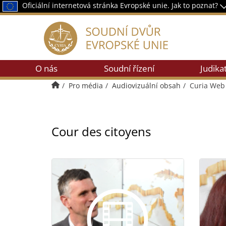
Oficiální internetová stránka Evropské unie.
Jak to poznat?
O nás
Soudní řízení
Judika
Úvodní stránka
Pro média
Audiovizuální obsah
Curia Web
Cour des citoyens