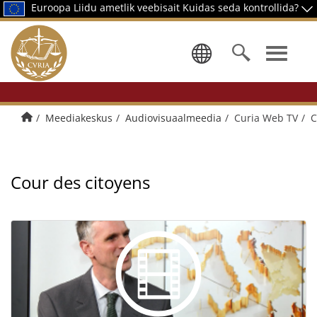
Euroopa Liidu ametlik veebisait
Kuidas seda kontrollida?
Keele valik
Avalehele
Meediakeskus
Audiovisuaalmeedia
Curia Web TV
C
Cour des citoyens