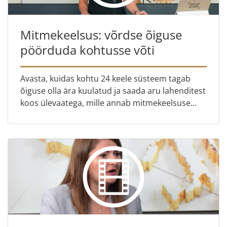
Mitmekeelsus: võrdse õiguse
pöörduda kohtusse võti
Avasta, kuidas kohtu 24 keele süsteem tagab
õiguse olla ära kuulatud ja saada aru lahenditest
koos ülevaatega, mille annab mitmekeelsuse
peadirektoraadi direktor Maciej Markiewic