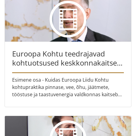
Euroopa Kohtu teedrajavad
kohtuotsused keskkonnakaitse
valdkonnas
Esimene osa - Kuidas Euroopa Liidu Kohtu
kohtupraktika pinnase, vee, õhu, jäätmete,
tööstuse ja taastuvenergia valdkonnas kaitseb
tervist ja keskkonda? Teine osa – Pressiametnik
Hartmut Ost aitab anal...