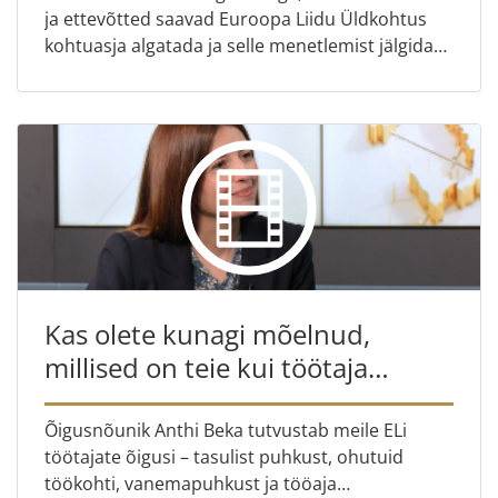
ja ettevõtted saavad Euroopa Liidu Üldkohtus
kohtuasja algatada ja selle menetlemist jälgida
Teine osa – asekohtusekretär Thomas Henze
selgitab, mis juh...
Kas olete kunagi mõelnud,
millised on teie kui töötaja
tegelikud õigused?
Õigusnõunik Anthi Beka tutvustab meile ELi
töötajate õigusi – tasulist puhkust, ohutuid
töökohti, vanemapuhkust ja tööaja