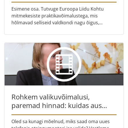
Esimene osa. Tutvuge Euroopa Liidu Kohtu
mitmekesiste praktikavõimalustega, mis
hõlmavad selliseid valdkondi nagu õigus,
kommunikatsioon, infotehnoloogia,
personalihaldus, raamatukoguteenused,
tõlkimi...
Rohkem valikuvõimalusi,
paremad hinnad: kuidas aus
konkurents tarbijatele kasuks
tuleb?
Oled sa kunagi mõelnud, miks saad oma uues