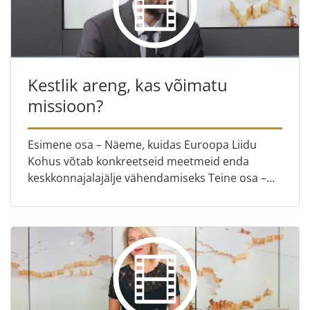
Kestlik areng, kas võimatu
missioon?
Esimene osa – Näeme, kuidas Euroopa Liidu
Kohus võtab konkreetseid meetmeid enda
keskkonnajalajälje vähendamiseks Teine osa –
Euroopa Liidu Kohtu kestliku arengu nõunik
Yorgos Lappas tutvustab meile k...