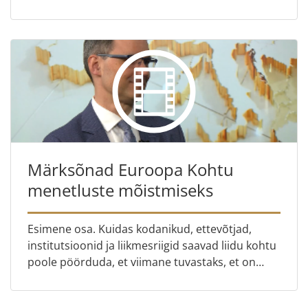
registreerimise nõudeid – Euroopa Kohtu
märgiliste lahendite kaudu
Märksõnad Euroopa Kohtu
menetluste mõistmiseks
Esimene osa. Kuidas kodanikud, ettevõtjad,
institutsioonid ja liikmesriigid saavad liidu kohtu
poole pöörduda, et viimane tuvastaks, et on
rikutud Euroopa õigust Teine osa. Balázs
Lehóczki kirjeldab m...