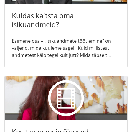
Kuidas kaitsta oma
isikuandmeid?
Esimene osa – „Isikuandmete töötlemine“ on
väljend, mida kuuleme sageli. Kuid millistest
andmetest käib tegelikult jutt? Mida täpselt
tähendab nende „töötlemine“? Teine osa –
Euroopa Kohtu andmekaitse...
Kes tagab meie õigused