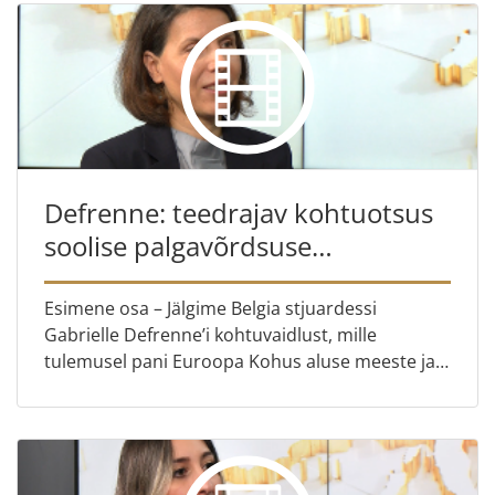
Defrenne: teedrajav kohtuotsus
soolise palgavõrdsuse
valdkonnas
Esimene osa – Jälgime Belgia stjuardessi
Gabrielle Defrenne’i kohtuvaidlust, mille
tulemusel pani Euroopa Kohus aluse meeste ja
naiste võrdsele tasustamisele Euroopa Liidus
Teine osa – Koos meie ekspe...