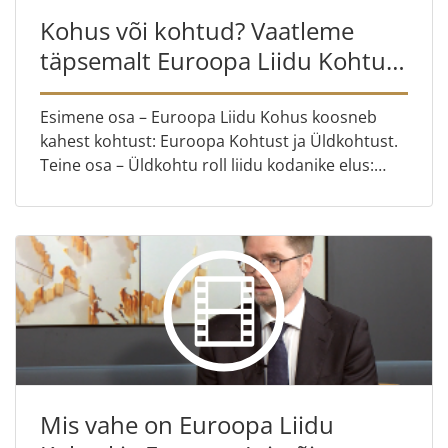
Kohus või kohtud? Vaatleme
täpsemalt Euroopa Liidu Kohtu
ülesehitust
Esimene osa – Euroopa Liidu Kohus koosneb
kahest kohtust: Euroopa Kohtust ja Üldkohtust.
Teine osa – Üldkohtu roll liidu kodanike elus:
mõned märgilise tähtsusega kohtuasjad, koos
Giulia Predonzaniga.
Mis vahe on Euroopa Liidu