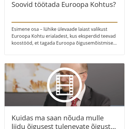
Soovid töötada Euroopa Kohtus?
Esimene osa – lühike ülevaade laiast valikust
Euroopa Kohtu erialadest, kus eksperdid teevad
koostööd, et tagada Euroopa õigusemõistmise
sujuv toimimine Teine osa – Meie
personalispetsialist Adelina D...
Kuidas ma saan nõuda mulle
liidu õigusest tulenevate õiguste