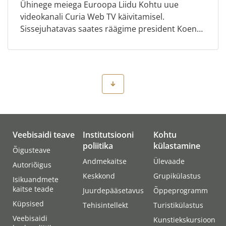
Ühinege meiega Euroopa Liidu Kohtu uue
videokanali Curia Web TV käivitamisel.
Sissejuhatavas saates räägime president Koen
Lenaertsiga läbipaistvuse olulisusest, Euroopa
Liidu Kohtu ülesandest ning se...
Veebisaidi teave
Institutsiooni
Kohtu
poliitika
külastamine
Õigusteave
Andmekaitse
Ülevaade
Autoriõigus
Keskkond
Grupikülastus
Isikuandmete
kaitse teade
Juurdepääsetavus
Õppeprogramm
Küpsised
Tehisintellekt
Turistikülastus
Veebisaidi
Kunstiekskursioon