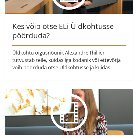
Kes võib otse ELi Üldkohtusse
pöörduda?
Üldkohtu õigusnõunik Alexandre Thillier
tutvustab teile, kuidas iga kodanik või ettevõtja
võib pöörduda otse Üldkohtusse ja kuidas
põhjapanevad kohtuasjad on tugevdanud ELi
läbipaistvust.