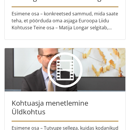
järgimist?
Esimene osa – konkreetsed sammud, mida saate
teha, et pöörduda oma asjaga Euroopa Liidu
Kohtusse Teine osa – Matija Longar selgitab,
kuidas on tavakodanikud liidu õigust
kujundanud ja selles ajalugu t...
Kohtuasja menetlemine
Üldkohtus
Esimene osa – Tutvuge sellega, kuidas kodanikud