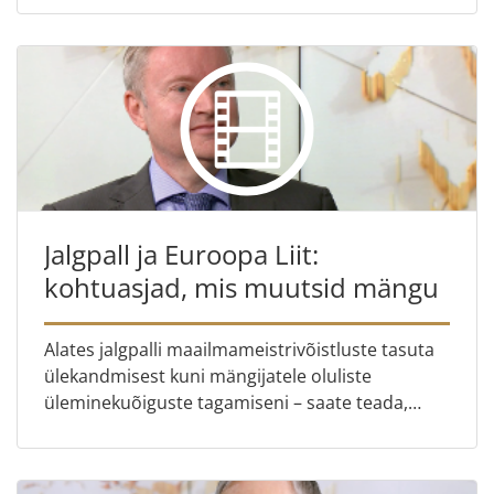
Jalgpall ja Euroopa Liit:
kohtuasjad, mis muutsid mängu
Alates jalgpalli maailmameistrivõistluste tasuta
ülekandmisest kuni mängijatele oluliste
üleminekuõiguste tagamiseni – saate teada,
kuidas Euroopa Liidu Kohus tagab jalgpallis
õigluse ja miks peaksid ...