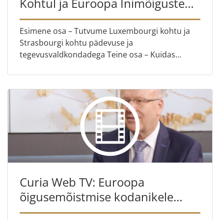
Kohtul ja Euroopa Inimõiguste
Kohtul ?
Esimene osa – Tutvume Luxembourgi kohtu ja
Strasbourgi kohtu pädevuse ja
tegevusvaldkondadega Teine osa – Kuidas
ühitada õigust olla unustatud õigusega teabele,
koos Arnaud Bohleriga
Curia Web TV: Euroopa
õigusemõistmise kodanikele
lähemale toomine