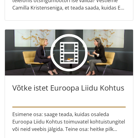
telefonis otsingumootori ise valida? Vestleme
Camilla Kristenseniga, et teada saada, kuidas ELi
konkurentsiõigus ja kohtu pöördelised
kohtuotsused tagavad tu...
Võtke istet Euroopa Liidu Kohtus
Esimene osa: saage teada, kuidas osaleda
Euroopa Liidu Kohtus toimuvatel kohtuistungitel
või neid veebis jälgida. Teine osa: heitke pilk
kulisside taha koos Leticia Carrasco Marcoga.