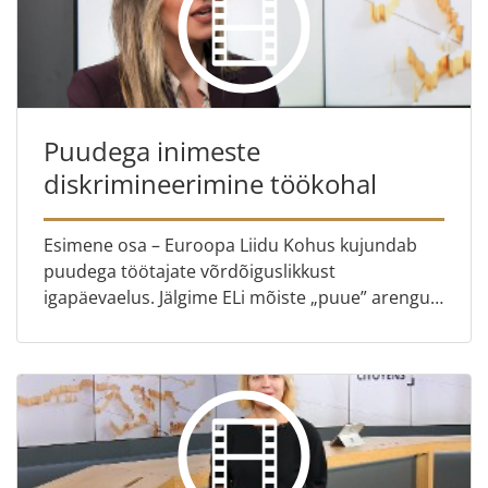
Puudega inimeste
diskrimineerimine töökohal
Esimene osa – Euroopa Liidu Kohus kujundab
puudega töötajate võrdõiguslikkust
igapäevaelus. Jälgime ELi mõiste „puue” arengut
ja uurime, mida „mõistlikud abinõud” tegelikult
tähendavad. Teine osa – Ko...