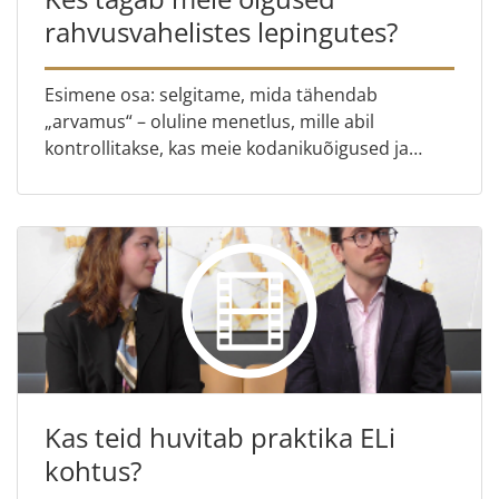
rahvusvahelistes lepingutes?
Esimene osa: selgitame, mida tähendab
„arvamus“ – oluline menetlus, mille abil
kontrollitakse, kas meie kodanikuõigused ja
rahvusvahelised lepingud on omavahel
kooskõlas Teine osa: Radostina Stefanova...
Kas teid huvitab praktika ELi
kohtus?