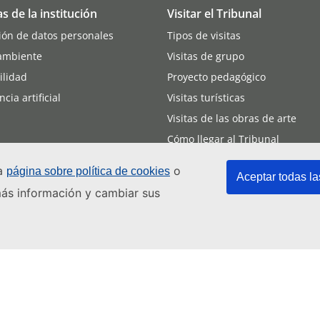
as de la institución
Visitar el Tribunal
ión de datos personales
Tipos de visitas
ambiente
Visitas de grupo
ilidad
Proyecto pedagógico
ncia artificial
Visitas turísticas
Visitas de las obras de arte
Cómo llegar al Tribunal
Asistencia a las vistas
ra
o
página sobre política de cookies
Aceptar todas la
 más información y cambiar sus