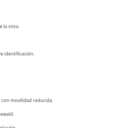
 la vista.
 identificación.
y con movilidad reducida.
newald.
elación.