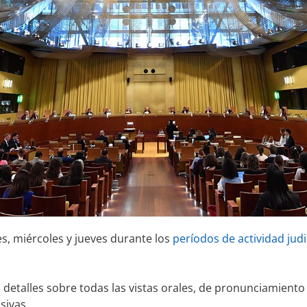
es, miércoles y jueves durante los
períodos de actividad judi
 detalles sobre todas las vistas orales, de pronunciamiento
sivas.