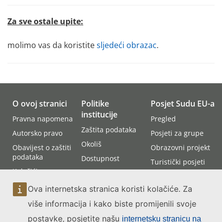
Za sve ostale upite:
molimo vas da koristite
sljedeći obrazac
.
O ovoj stranici
Politike
Posjet Sudu EU-a
institucije
Pravna napomena
Pregled
Zaštita podataka
Autorsko pravo
Posjeti za grupe
Okoliš
Obavijest o zaštiti
Obrazovni projekt
podataka
Dostupnost
Turistički posjeti
Kolačići
Umjetna
Razgledavanje
inteligencija
Jezična politika
umjetničkih djela
Ova internetska stranica koristi kolačiće. Za
stranice
Kako doći do Suda
više informacija i kako biste promijenili svoje
Dostupnost
Prisustvovanje
postavke, posjetite našu
stranice
internetsku stranicu na