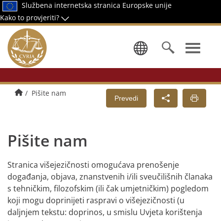
Službena internetska stranica Europske unije
Kako to provjeriti?
Odaberi jez
Početna stranica
Pišite nam
Prevedi
Pišite nam
Stranica višejezičnosti omogućava prenošenje
događanja, objava, znanstvenih i/ili sveučilišnih članaka
s tehničkim, filozofskim (ili čak umjetničkim) pogledom
koji mogu doprinijeti raspravi o višejezičnosti (u
daljnjem tekstu: doprinos, u smislu Uvjeta korištenja