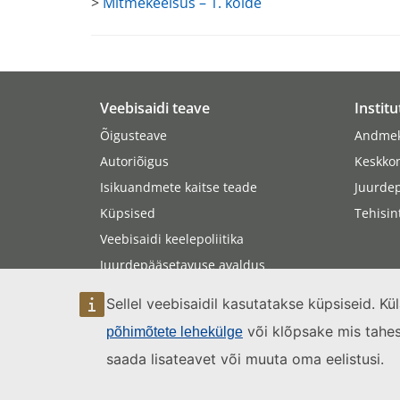
>
Mitmekeelsus – 1. köide
Veebisaidi teave
Institu
Õigusteave
Andmek
Autoriõigus
Keskko
Isikuandmete kaitse teade
Juurde
Küpsised
Tehisin
Veebisaidi keelepoliitika
Juurdepääsetavuse avaldus
Sisukaart
Sellel veebisaidil kasutatakse küpsiseid. K
või klõpsake mis tahes l
põhimõtete lehekülge
saada lisateavet või muuta oma eelistusi.