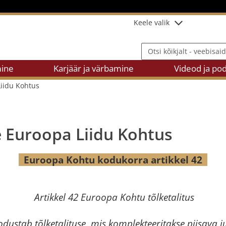
Keele valik
Otsi kõikjalt - veebisaidilt
ine
Karjäär ja värbamine
Videod ja pod
Liidu Kohtus
ge Euroopa Liidu Kohtus
Euroopa Kohtu kodukorra artikkel 42
Artikkel 42 Euroopa Kohtu tõlketalitus
stab tõlketalituse, mis komplekteeritakse piisava ju