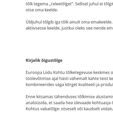
tõlk tegema „releetõlget“. Sellisel juhul ei tõlg
otse oma keelde.
Üldjuhul tõlgib iga tõlk ainult oma emakeelde
aktiivsesse keelde, justkui oleks see nende em
Kirjalik õigustõlge
Euroopa Liidu Kohtu tõlketegevuse keskmes on 
töölevõtmise ajal hästi vähemalt kahte teist ke
kombineerides väga kõrget kvaliteeti ja produk
Enne kitsamas tähenduses tõlkimise alustamist
analüüsida, et saada hea ülevaade kohtuasja õi
Kohtus vabatõlge: otseselt või kaudselt viid