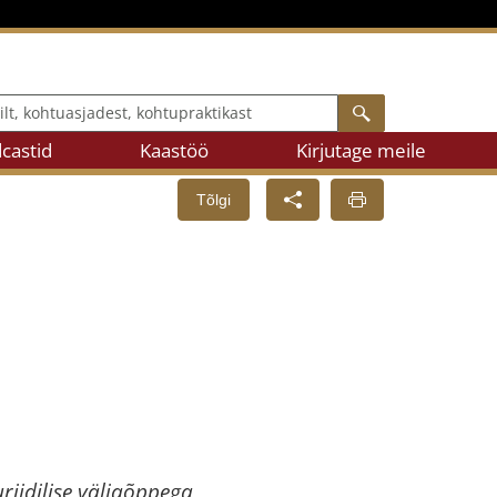
, kohtuasjadest, kohtupraktikast
Search
castid
Kaastöö
Kirjutage meile
Tõlgi
riidilise väljaõppega