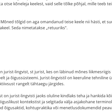
ita otse kõneleja keelest, vaid selle tõlke põhjal, mille teeb t
. Mõned tõlgid on aga omandanud teise keele nii hästi, et s
akeel. Seda nimetatakse „retuuriks“.
jurist-lingvist, st jurist, kes on läbinud mõnes liikmesrii
elt ja õigussüsteemi. Jurist-lingvistil on keeruline tehniline
tiivsust rangelt tähtaegu järgides.
 on jurist-lingvisti jaoks oluline kindlaks teha ja hankida
guslikust kontekstist ja selgitada välja asjakohane terminol
atud õigusaktid, kohtupraktika või menetlusdokumendid peav