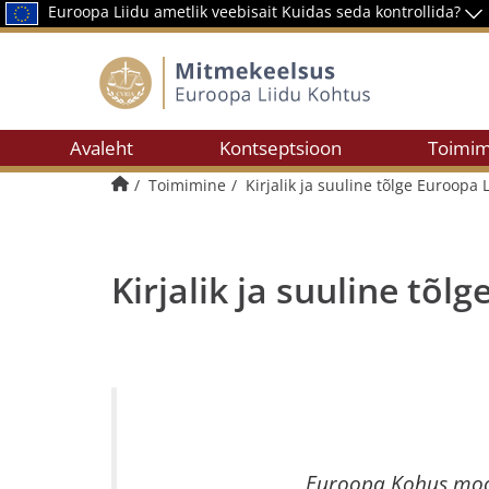
Euroopa Liidu ametlik veebisait
Kuidas seda kontrollida?
Avaleht
Kontseptsioon
Toimim
Avalehele
Toimimine
Kirjalik ja suuline tõlge Euroopa 
Kirjalik ja suuline tõl
Euroopa Kohus moodu