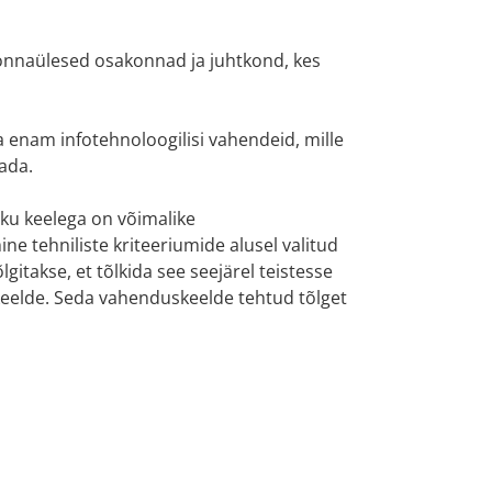
dkonnaülesed osakonnad ja juhtkond, kes
ha enam infotehnoloogilisi vahendeid, mille
tada.
iku keelega on võimalike
ne tehniliste kriteeriumide alusel valitud
itakse, et tõlkida see seejärel teistesse
keelde. Seda vahenduskeelde tehtud tõlget