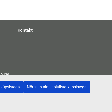
Kontakt
 jõuda
 küpsistega
Nõustun ainult oluliste küpsistega