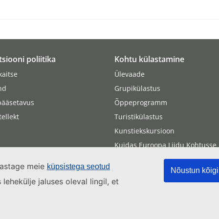
tsiooni poliitika
Kohtu külastamine
aitse
Ülevaade
nd
Grupikülastus
pääsetavus
Õppeprogramm
tellekt
Turistikülastus
Kunstiekskursioon
Kuidas Euroopa Liidu Kohtusse
Kohtuistungil osalemine
ülastage meie
küpsistega seotud
Nõustun kõigi
ehekülje jaluses oleval lingil, et