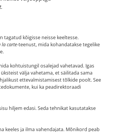
t.
on tagatud kõigisse neisse keeltesse.
 la carte
-teenust, mida kohandatakse tegelike
e.
mida kohtuistungil osalejad vahetavad. Igas
 üksteist välja vahetama, et säilitada sama
hjalikust ettevalmistamisest tõlkide poolt. See
htedokumente, kui ka peadirektoraadi
 sisu hiljem edasi. Seda tehnikat kasutatakse
ema keeles ja ilma vahendajata. Mõnikord peab