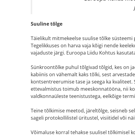
Suuline tõlge
Täielikult mitmekeelse suulise tõlke süsteemi 
Tegelikkuses on harva vaja kõigi nende keele
vajaduste järgi. Euroopa Liidu Kohtus kasutata
Sünkroontõlke puhul tõlgivad tõlgid, kes on ja
kabiinis on vähemalt kaks tõlki, sest arvestad
kontsentreerumise tase ja seega ka kvaliteet. 
ettevalmistus toimub meeskonnatööna, nii koo
valdkonnaüleste teenistustega, eelkõige termi
Teine tõlkimise meetod, järeltõlge, seisneb se
sageli protokollilistel üritustel, visiitidel või n
Võimaluse korral tehakse suulisel tõlkimisel 