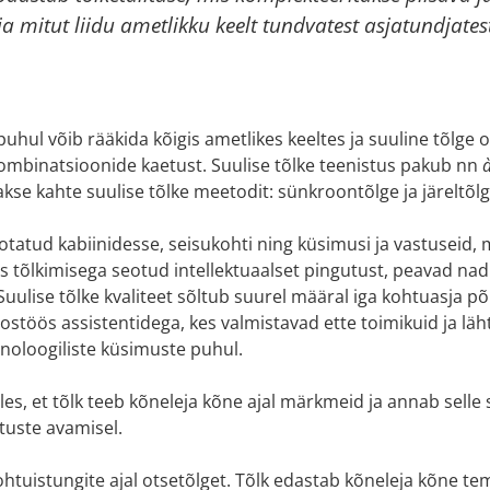
ja mitut liidu ametlikku keelt tundvatest asjatundjates
puhul võib rääkida kõigis ametlikes keeltes ja suuline tõlge 
kombinatsioonide kaetust. Suulise tõlke teenistus pakub nn
à
kse kahte suulise tõlke meetodit: sünkroontõlge ja järeltõlg
otatud kabiinidesse, seisukohti ning küsimusi ja vastuseid, 
es tõlkimisega seotud intellektuaalset pingutust, peavad nad
Suulise tõlke kvaliteet sõltub suurel määral iga kohtuasja põ
stöös assistentidega, kes valmistavad ette toimikuid ja lä
noloogiliste küsimuste puhul.
lles, et tõlk teeb kõneleja kõne ajal märkmeid ja annab selle
äituste avamisel.
kohtuistungite ajal otsetõlget. Tõlk edastab kõneleja kõne t