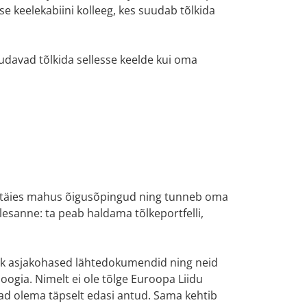
eise keelekabiini kolleeg, kes suudab tõlkida
uudavad tõlkida sellesse keelde kui oma
gis täies mahus õigusõpingud ning tunneb oma
 ülesanne: ta peab haldama tõlkeportfelli,
 kõik asjakohased lähtedokumendid ning neid
oogia. Nimelt ei ole tõlge Euroopa Liidu
ad olema täpselt edasi antud. Sama kehtib