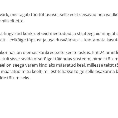
avärk, mis tagab töö tõhususe. Selle eest seisavad hea val
iliselt ette.
ist-lingvistid konkreetseid meetodeid ja strateegiaid ning ü
eeti – eelkõige täpsust ja usaldusväärsust – kaotamata kasu
eosakonnas on olemas konkreetsete keelte oskus. Ent 24 ametl
uli sisse seada otsetõlget täiendav süsteem, nimelt tõlkimi
l on seega varem kindlaks määratud keel, millesse tekst tõlg
 määratud mitu keelt, millest tehakse tõlge selle osakonna 
de tõlkimiseks.