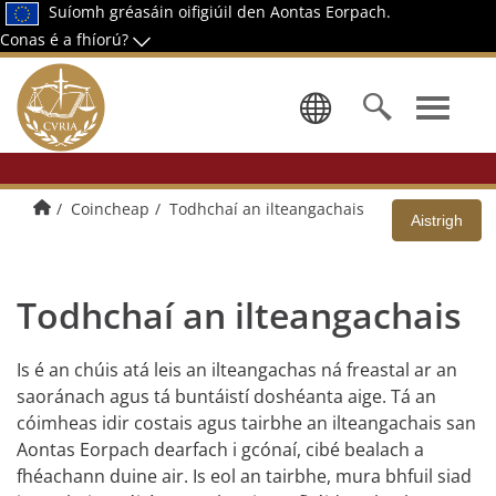
Suíomh gréasáin oifigiúil den Aontas Eorpach.
Conas é a fhíorú?
Roghnaigh 
Baile
Coincheap
Todhchaí an ilteangachais
Aistrigh
Todhchaí an ilteangachais
Is é an chúis atá leis an ilteangachas ná freastal ar an
saoránach agus tá buntáistí doshéanta aige. Tá an
cóimheas idir costais agus tairbhe an ilteangachais san
Aontas Eorpach dearfach i gcónaí, cibé bealach a
fhéachann duine air. Is eol an tairbhe, mura bhfuil siad