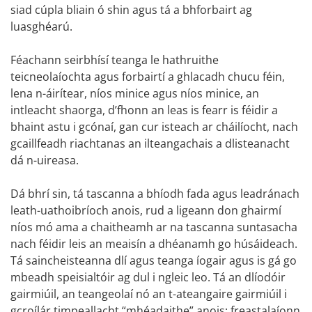
siad cúpla bliain ó shin agus tá a bhforbairt ag
luasghéarú.
Féachann seirbhísí teanga le hathruithe
teicneolaíochta agus forbairtí a ghlacadh chucu féin,
lena n-áirítear, níos minice agus níos minice, an
intleacht shaorga, d’fhonn an leas is fearr is féidir a
bhaint astu i gcónaí, gan cur isteach ar cháilíocht, nach
gcaillfeadh riachtanas an ilteangachais a dlisteanacht
dá n-uireasa.
Dá bhrí sin, tá tascanna a bhíodh fada agus leadránach
leath-uathoibríoch anois, rud a ligeann don ghairmí
níos mó ama a chaitheamh ar na tascanna suntasacha
nach féidir leis an meaisín a dhéanamh go húsáideach.
Tá saincheisteanna dlí agus teanga íogair agus is gá go
mbeadh speisialtóir ag dul i ngleic leo. Tá an dlíodóir
gairmiúil, an teangeolaí nó an t-ateangaire gairmiúil i
gcroílár timpeallacht “mhéadaithe” anois: freastalaíonn