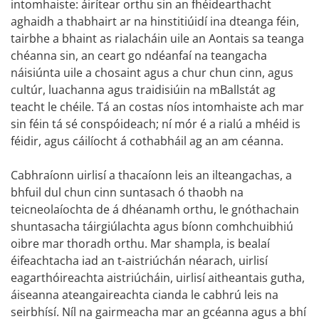
intomhaiste: áirítear orthu sin an fhéidearthacht
aghaidh a thabhairt ar na hinstitiúidí ina dteanga féin,
tairbhe a bhaint as rialacháin uile an Aontais sa teanga
chéanna sin, an ceart go ndéanfaí na teangacha
náisiúnta uile a chosaint agus a chur chun cinn, agus
cultúr, luachanna agus traidisiúin na mBallstát ag
teacht le chéile. Tá an costas níos intomhaiste ach mar
sin féin tá sé conspóideach; ní mór é a rialú a mhéid is
féidir, agus cáilíocht á cothabháil ag an am céanna.
Cabhraíonn uirlisí a thacaíonn leis an ilteangachas, a
bhfuil dul chun cinn suntasach ó thaobh na
teicneolaíochta de á dhéanamh orthu, le gnóthachain
shuntasacha táirgiúlachta agus bíonn comhchuibhiú
oibre mar thoradh orthu. Mar shampla, is bealaí
éifeachtacha iad an t-aistriúchán néarach, uirlisí
eagarthóireachta aistriúcháin, uirlisí aitheantais gutha,
áiseanna ateangaireachta cianda le cabhrú leis na
seirbhísí. Níl na gairmeacha mar an gcéanna agus a bhí