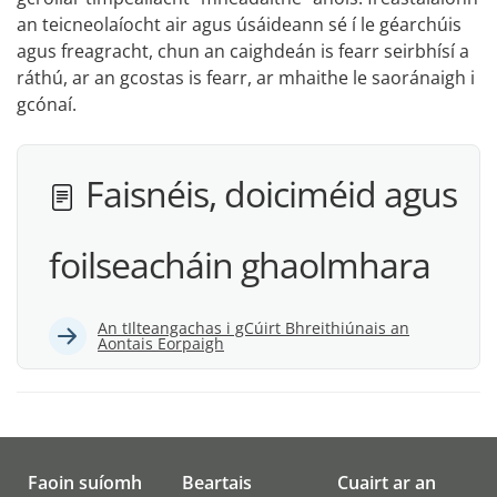
an teicneolaíocht air agus úsáideann sé í le géarchúis
agus freagracht, chun an caighdeán is fearr seirbhísí a
ráthú, ar an gcostas is fearr, ar mhaithe le saoránaigh i
gcónaí.
Faisnéis, doiciméid agus
foilseacháin ghaolmhara
An tIlteangachas i gCúirt Bhreithiúnais an
Aontais Eorpaigh
Faoin suíomh
Beartais
Cuairt ar an