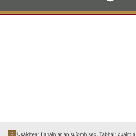
Úsáidtear fianáin ar an suíomh seo. Tabhair cuairt a