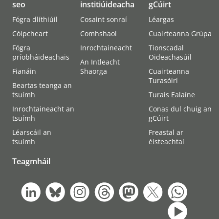
seo
institiúideacha
gCúirt
Fógra dlíthiúil
Cosaint sonraí
Léargas
Cóipcheart
Comhshaol
Cuairteanna Grúpa
Fógra
Inrochtaineacht
Tionscadal
príobháideachais
Oideachasúil
An Intleacht
Fianáin
Shaorga
Cuairteanna
Turasóirí
Beartas teanga an
tsuímh
Turais Ealaíne
Inrochtaineacht an
Conas dul chuig an
tsuímh
gCúirt
Léarscáil an
Freastal ar
tsuímh
éisteachtaí
Teagmháil