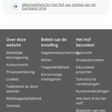
Meertaligheid bij het Hof van Justitie van de
Europese Unie
Over deze
Beleid van de
Het Hof
website
instelling
bezoeken
Wettelijke
Gegevensbescherming
Overzicht
kennisgeving
Milieu
Groepsbezoeken
Auteursrecht
Toegankelijkheid
Educatieve
Privacyverklaring
projecten
Kunstmatige
Cookies
intelligentie
Toeristische
rondleidingen
Taalbeleid op deze
website
Kunstrondleidingen
Webtoegankelijkheid
Hoe kom ik bij het
Hof?
Sitemap
Bijwonen van een