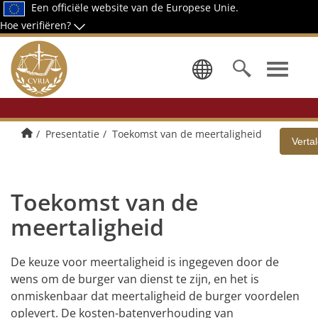
Een officiële website van de Europese Unie.
Hoe verifiëren?
Kies een ta
Startpagina
Presentatie
Toekomst van de meertaligheid
Verta
Toekomst van de
meertaligheid
De keuze voor meertaligheid is ingegeven door de
wens om de burger van dienst te zijn, en het is
onmiskenbaar dat meertaligheid de burger voordelen
oplevert. De kosten-batenverhouding van