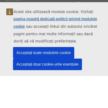
artă
Accesibilitatea site
Cum se ajunge la
ului
Acest site utilizează module cookie. Vizitați
Curte
Planul site ului
pagina noastră dedicată politicii privind modulele
Cum puteți asista
la o ședință
sau accesați linkul din subsolul oricărei
cookie
pagini pentru mai multe informații sau dacă
Contact
doriți să vă modificați preferințele.
Acceptați toate modulele cookie
Acceptați doar cookie-urile esențiale