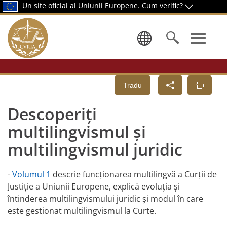
Un site oficial al Uniunii Europene.
Cum verific?
Selectați o
Tradu
Descoperiți
multilingvismul și
multilingvismul juridic
-
Volumul 1
descrie funcționarea multilingvă a Curții de
Justiție a Uniunii Europene, explică evoluția și
întinderea multilingvismului juridic și modul în care
este gestionat multilingvismul la Curte.