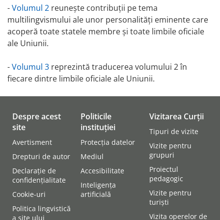
-
Volumul 2
reunește contribuții pe tema
multilingvismului ale unor personalități eminente care
acoperă toate statele membre și toate limbile oficiale
ale Uniunii.
-
Volumul 3
reprezintă traducerea volumului 2 în
fiecare dintre limbile oficiale ale Uniunii.
Despre acest
Politicile
Vizitarea Curții
site
instituției
Tipuri de vizite
Avertisment
Protecția datelor
Vizite pentru
grupuri
Drepturi de autor
Mediul
Proiectul
Declarație de
Accesibilitate
pedagogic
confidențialitate
Inteligența
Vizite pentru
Cookie-uri
artificială
turiști
Politica lingvistică
Vizita operelor de
a site ului