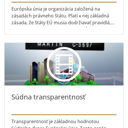
Európska únia je organizácia založená na
zásadách právneho štátu. Platí v nej základná
zásada, že štáty EÚ musia dodržiavať pravidlá,
ktoré spoločne prijímajú v rámci EÚ. Väčšinou to
ide bez ťažkostí,...
Súdna transparentnosť
Transparentnosť je základnou hodnotou