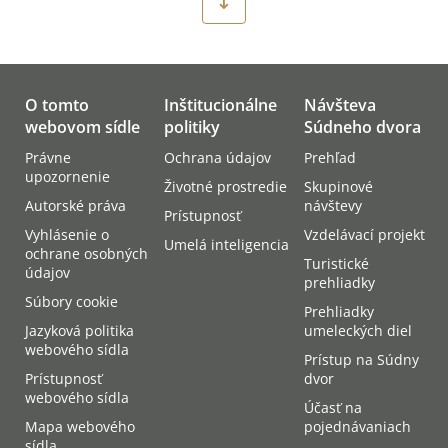
O tomto
Inštitucionálne
Návšteva
webovom sídle
politiky
Súdneho dvora
Právne
Ochrana údajov
Prehľad
upozornenie
Životné prostredie
Skupinové
Autorské práva
návštevy
Prístupnosť
Vyhlásenie o
Vzdelávací projekt
Umelá inteligencia
ochrane osobných
Turistické
údajov
prehliadky
Súbory cookie
Prehliadky
Jazyková politika
umeleckých diel
webového sídla
Prístup na Súdny
Prístupnosť
dvor
webového sídla
Účasť na
Mapa webového
pojednávaniach
sídla