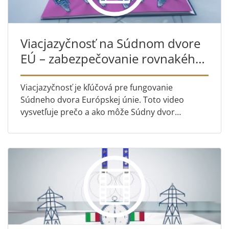
Viacjazyčnosť na Súdnom dvore
EÚ – zabezpečovanie rovnakého
prístupu k spravodlivosti
Viacjazyčnosť je kľúčová pre fungovanie
Súdneho dvora Európskej únie. Toto video
vysvetľuje prečo a ako môže Súdny dvor
efektívne fungovať v 24 jazykoch.