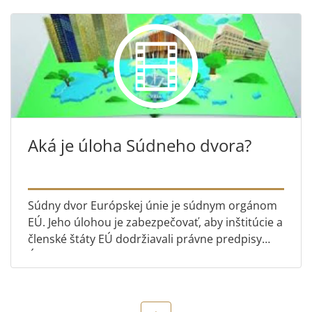
Aká je úloha Súdneho dvora?
Súdny dvor Európskej únie je súdnym orgánom
EÚ. Jeho úlohou je zabezpečovať, aby inštitúcie a
členské štáty EÚ dodržiavali právne predpisy
Únie a aby sa tieto predpisy uplatňovali v celej
Únii rovnako...