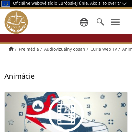
Oficiálne webové sídlo Európskej únie.
Ako si to overiť?
Výber jazy
Úvodná stránka
Pre médiá
Audiovizuálny obsah
Curia Web TV
Anim
Animácie