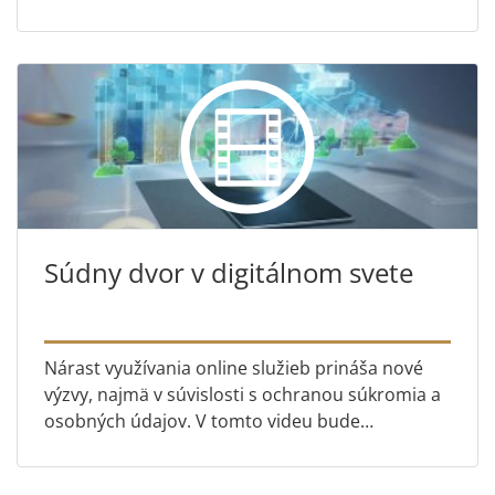
ovplyvnili práva športovcov na voľný pohyb v
Európskej únii a spôsob sl...
Súdny dvor v digitálnom svete
Nárast využívania online služieb prináša nové
výzvy, najmä v súvislosti s ochranou súkromia a
osobných údajov. V tomto videu bude
vysvetlené, ako sa vďaka rozhodnutiam Súdneho
dvora vytvárali naše prá...