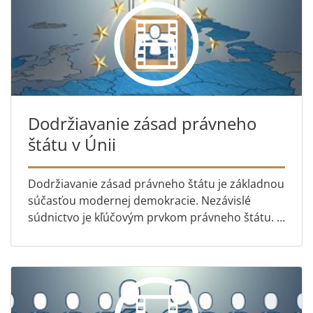
Dodržiavanie zásad právneho
štátu v Únii
Dodržiavanie zásad právneho štátu je základnou
súčasťou modernej demokracie. Nezávislé
súdnictvo je kľúčovým prvkom právneho štátu. V
posledných rokoch musel Súdny dvor
rozhodnúť niekoľko vecí týkajúc...