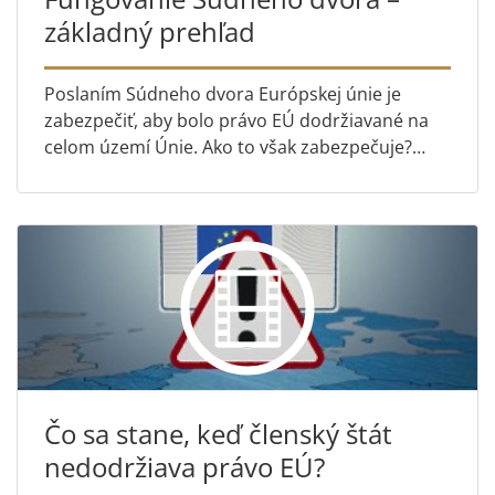
základný prehľad
Poslaním Súdneho dvora Európskej únie je
zabezpečiť, aby bolo právo EÚ dodržiavané na
celom území Únie. Ako to však zabezpečuje?
Toto video obsahuje krátky úvod do fungovania
Súdneho dvora.
Čo sa stane, keď členský štát
nedodržiava právo EÚ?