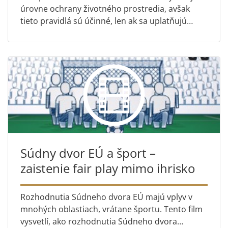
úrovne ochrany životného prostredia, avšak
tieto pravidlá sú účinné, len ak sa uplatňujú
rovnakým spôsobom v celej Európe. Toto krátke
video priblíži aspoň...
Súdny dvor EÚ a šport –
zaistenie fair play mimo ihrisko
Rozhodnutia Súdneho dvora EÚ majú vplyv v
mnohých oblastiach, vrátane športu. Tento film
vysvetlí, ako rozhodnutia Súdneho dvora