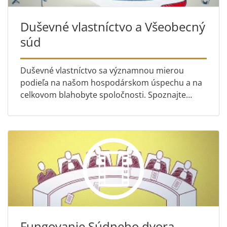
Duševné vlastníctvo a Všeobecný
súd
Duševné vlastníctvo sa významnou mierou
podieľa na našom hospodárskom úspechu a na
celkovom blahobyte spoločnosti. Spoznajte
úlohu Všeobecného súdu Európskej únie pri
rozhodovaní o tom, čo majú a čo n...
Fungovanie Súdneho dvora –