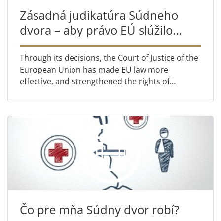
Zásadná judikatúra Súdneho
dvora – aby právo EÚ slúžilo
občanom
Through its decisions, the Court of Justice of the
European Union has made EU law more
effective, and strengthened the rights of
citizens. This short video explains how 3 of its
early rulings have hel...
Čo pre mňa Súdny dvor robí?