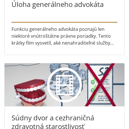
Úloha generálneho advokáta
Funkciu generálneho advokáta poznajú len
niektoré vnútroštátne právne poriadky. Tento
krátky film vysvetlí, aké nenahraditeľné služby
poskytuje Súdnemu dvoru jeho 11 generálnych
advokátov, vďaka ktorý...
Súdny dvor a cezhraničná
zdravotná starostlivosť