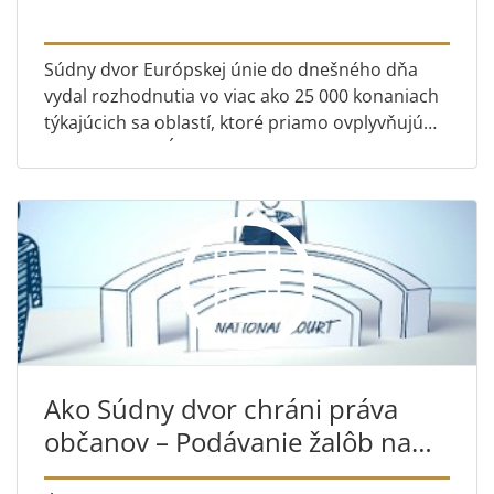
Súdny dvor Európskej únie do dnešného dňa
vydal rozhodnutia vo viac ako 25 000 konaniach
týkajúcich sa oblastí, ktoré priamo ovplyvňujú
život občanov Únie. Tu sa pozrieme len na zopár
príkladov toho, ...
Ako Súdny dvor chráni práva
občanov – Podávanie žalôb na
Súdny dvor EÚ