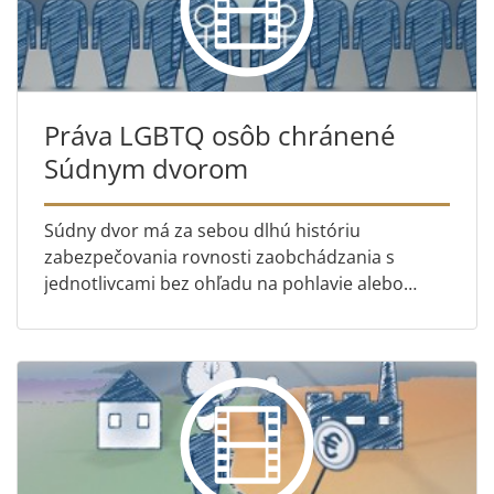
Práva LGBTQ osôb chránené
Súdnym dvorom
Súdny dvor má za sebou dlhú históriu
zabezpečovania rovnosti zaobchádzania s
jednotlivcami bez ohľadu na pohlavie alebo
sexuálnu orientáciu. Tento film sa zaoberá len
niekoľkými vecami, v ktorých Súdn...