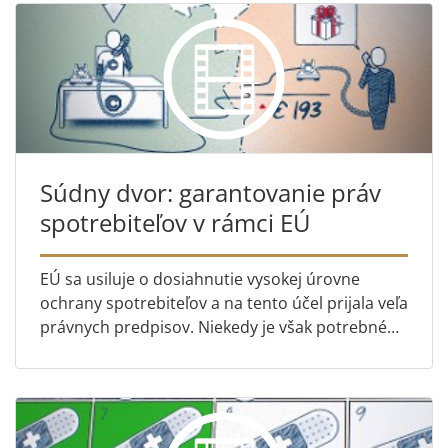
Súdny dvor: garantovanie práv
spotrebiteľov v rámci EÚ
EÚ sa usiluje o dosiahnutie vysokej úrovne
ochrany spotrebiteľov a na tento účel prijala veľa
právnych predpisov. Niekedy je však potrebné
tieto pravidlá objasniť. A to je práve úloha
Súdneho dvora Eu...