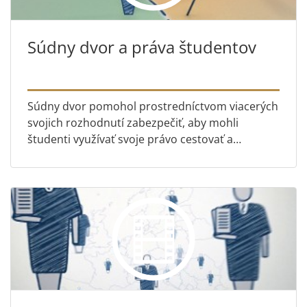
Súdny dvor a práva študentov
Súdny dvor pomohol prostredníctvom viacerých
svojich rozhodnutí zabezpečiť, aby mohli
študenti využívať svoje právo cestovať a
študovať v celej Európskej únii. Toto video
vysvetľuje niektoré z najdôle...