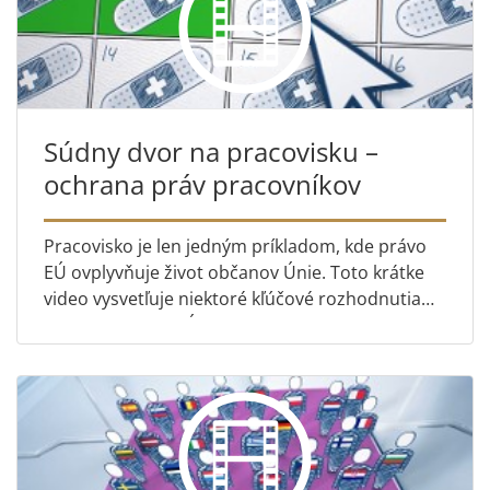
Súdny dvor na pracovisku –
ochrana práv pracovníkov
Pracovisko je len jedným príkladom, kde právo
EÚ ovplyvňuje život občanov Únie. Toto krátke
video vysvetľuje niektoré kľúčové rozhodnutia
Súdneho dvora EÚ v tejto oblasti, ktoré sa týkajú
napríklad ot...