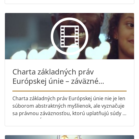
súdy, ktorými sú Súdny d...
Charta základných práv
Európskej únie – záväzné
pravidlá so skutočným dosahom
Charta základných práv Európskej únie nie je len
súborom abstraktných myšlienok, ale vyznačuje
sa právnou záväznosťou, ktorú uplatňujú súdy v
rámci celej Únie vrátane Súdneho dvora
Európskej únie na s...