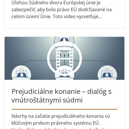
Úlohou Súdneho dvora Európskej únie je
zabezpečiť, aby bolo právo EÚ dodržiavané na
celom území Únie. Toto video vysvetľuje
jednotlivé spôsoby, ako možno podať vec na
Súdny dvor.
Prejudiciálne konanie – dialóg s
vnútroštátnymi súdmi
Návrhy na začatie prejudiciálneho konania sú
kľúčovým prvkom právneho systému EÚ.