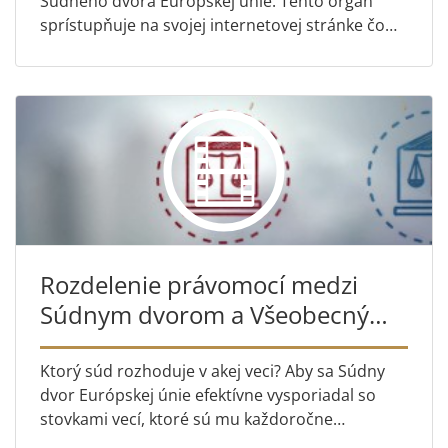
Súdneho dvora Európskej únie. Tento orgán
sprístupňuje na svojej internetovej stránke čo
najviac informácií vrátane rozsudkov, návrhov
generálnych advokátov a ďal...
Rozdelenie právomocí medzi
Súdnym dvorom a Všeobecným
súdom
Ktorý súd rozhoduje v akej veci? Aby sa Súdny
dvor Európskej únie efektívne vysporiadal so
stovkami vecí, ktoré sú mu každoročne
predkladané, jeho práca je rozdelená medzi dva