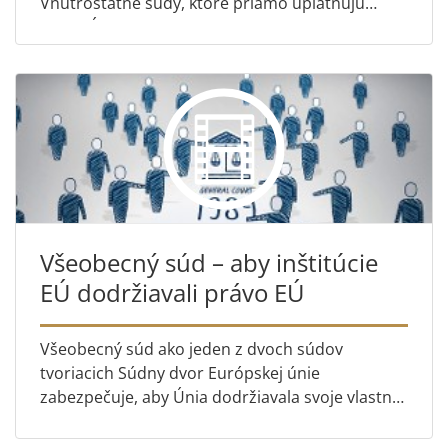
Vnútroštátne súdy, ktoré priamo uplatňujú
právo Únie, si vďaka tomuto konaniu môžu na
Súdnom dvore ešte pred rozhodnut...
Všeobecný súd – aby inštitúcie
EÚ dodržiavali právo EÚ
Všeobecný súd ako jeden z dvoch súdov
tvoriacich Súdny dvor Európskej únie
zabezpečuje, aby Únia dodržiavala svoje vlastné
pravidlá a aby bola naďalej organizáciou
založenou na zásade právneho štátu. ...