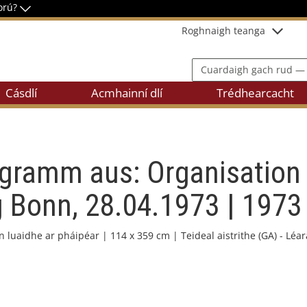
íorú?
Roghnaigh teanga
Cuardaigh gach rud — suío
Cásdlí
Acmhainní dlí
Trédhearcacht
gramm aus: Organisation 
g Bonn, 28.04.1973 | 1973
luaidhe ar pháipéar | 114 x 359 cm | Teideal aistrithe (GA) - Léa