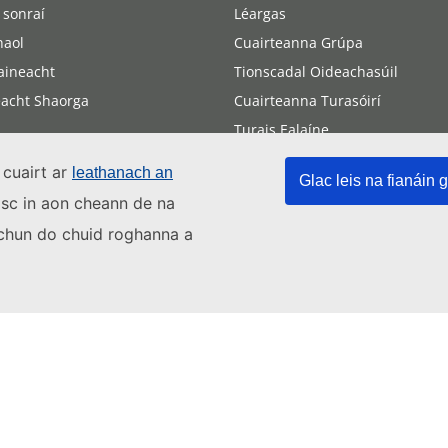
 sonraí
Léargas
aol
Cuairteanna Grúpa
aineacht
Tionscadal Oideachasúil
eacht Shaorga
Cuairteanna Turasóirí
Turais Ealaíne
Conas dul chuig an gCúirt
 cuairt ar
leathanach an
Glac leis na fianáin g
Freastal ar éisteachtaí
asc in aon cheann de na
s chun do chuid roghanna a