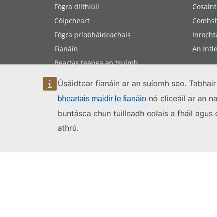
Fógra dlíthiúil
Cosaint
Cóipcheart
Comhsh
Fógra príobháideachais
Inrocht
Fianáin
An Intl
Beartas teanga an tsuímh
Inrochtaineacht an tsuímh
Úsáidtear fianáin ar an suíomh seo. Tabhair
Léarscáil an tsuímh
nó cliceáil ar an n
bheartais maidir le fianáin
buntásca chun tuilleadh eolais a fháil agu
athrú.