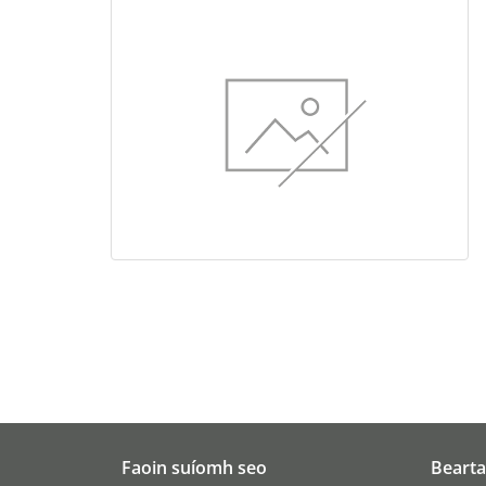
Faoin suíomh seo
Bearta