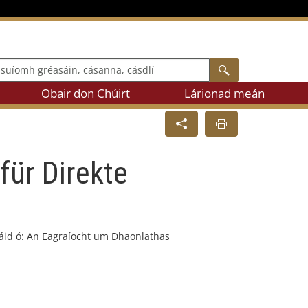
mh gréasáin, cásanna, cásdlí
Search
Obair don Chúirt
Lárionad meán
für Direkte
ráid ó: An Eagraíocht um Dhaonlathas