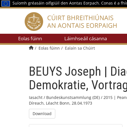
Suíomh gréasáin oifigiúil den Aontas Eorpach.
Conas é a fh
Eolas fúinn
Láimhseáil cásanna
Baile
Eolas fúinn
Ealaín sa Chúirt
BEUYS Joseph | Dia
Demokratie, Vortra
Iasacht / Bundeskunstsammlung (DE) / 2015 | Peann 
Díreach, Léacht Bonn, 28.04.1973
Download