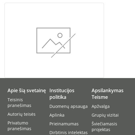
Apie šią svetainę
Institucijos
Apsilankymas
politika
Teisme
Teisinis
pranešimas
Duomenų apsauga
Apžvalga
Autorių teisės
Aplinka
Grupių vizitai
Privatumo
Prieinamumas
Šviečiamasis
pranešimas
projektas
Dirbtinis intelektas