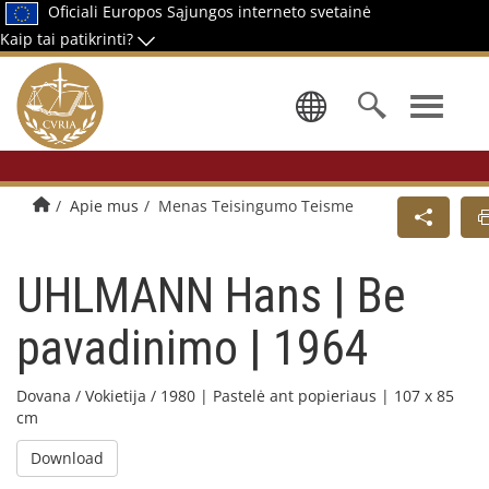
Oficiali Europos Sąjungos interneto svetainė
Kaip tai patikrinti?
Pasirinkti 
Pradžios puslapis
Apie mus
Menas Teisingumo Teisme
UHLMANN Hans | Be
pavadinimo | 1964
Dovana / Vokietija / 1980 | Pastelė ant popieriaus | 107 x 85
cm
Download