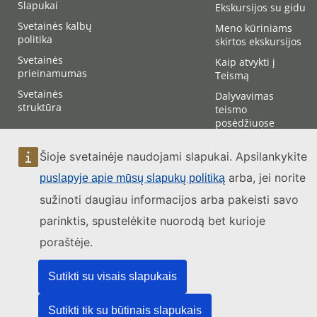
Slapukai
Ekskursijos su gidu
Svetainės kalbų
Meno kūriniams
politika
skirtos ekskursijos
Svetainės
Kaip atvykti į
prieinamumas
Teismą
Svetainės
Dalyvavimas
struktūra
teismo
posėdžiuose
Kontaktai
Šioje svetainėje naudojami slapukai. Apsilankykite
arba, jei norite
puslapyje apie mūsų slapukų politiką
sužinoti daugiau informacijos arba pakeisti savo
parinktis, spustelėkite nuorodą bet kurioje
poraštėje.
Sutikti su visais slapukais
Sutikti tik su būtinais slapukais