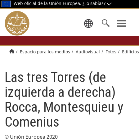
Web oficial de la Unión Europea.
¿Lo sabías?
Seleccione
Página principal
Espacio para los medios
Audiovisual
Fotos
Edificios
Las tres Torres (de
izquierda a derecha)
Rocca, Montesquieu y
Comenius
© Unión Europea 2020