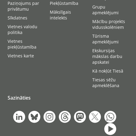
Paziņojums par
Piekļūstamība
Grupu
privātumu
Mākslīgais
apmeklējumi
Sīkdatnes
intelekts
Mācību projekts
Vietnes valodu
vidusskolēniem
politika
Tūrisma
Vietnes
apmeklējumi
piekļūstamība
Ekskursijas
Vietnes karte
mākslas darbu
apskatei
Kā nokļūt Tiesā
Tiesas sēžu
apmeklēšana
Sazināties