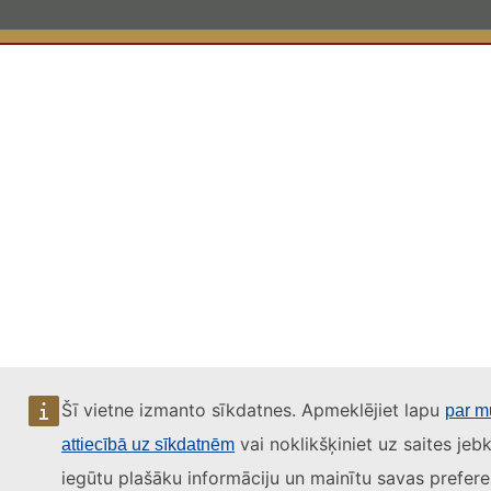
Šī vietne izmanto sīkdatnes. Apmeklējiet lapu
par m
vai noklikšķiniet uz saites jebk
attiecībā uz sīkdatnēm
iegūtu plašāku informāciju un mainītu savas prefere