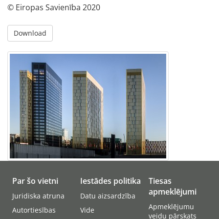
© Eiropas Savienība 2020
Download
Par šo vietni
Iestādes politika
Tiesas
apmeklējumi
Juridiska atruna
Datu aizsardzība
Apmeklējumu
Autortiesības
Vide
veidu pārskats