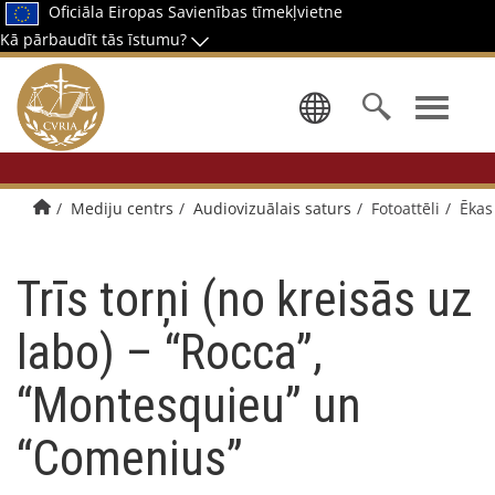
Oficiāla Eiropas Savienības tīmekļvietne
Kā pārbaudīt tās īstumu?
Izvēlēties 
Sākumlapa
Mediju centrs
Audiovizuālais saturs
Fotoattēli
Ēkas
Trīs torņi (no kreisās uz
labo) – “Rocca”,
“Montesquieu” un
“Comenius”