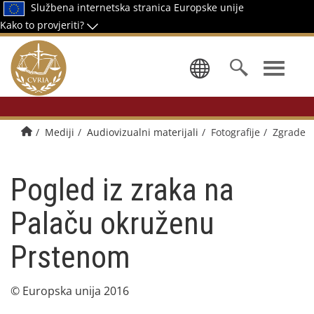
Službena internetska stranica Europske unije
Kako to provjeriti?
Odaberi jez
Početna stranica
Mediji
Audiovizualni materijali
Fotografije
Zgrade
Pogled iz zraka na
Palaču okruženu
Prstenom
© Europska unija 2016