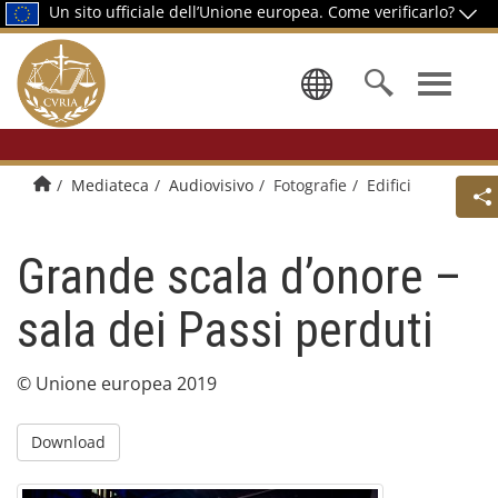
Un sito ufficiale dell’Unione europea.
Come verificarlo?
Selezionare
Pagina di presentazione
Mediateca
Audiovisivo
Fotografie
Edifici
Grande scala d’onore –
sala dei Passi perduti
© Unione europea 2019
Download