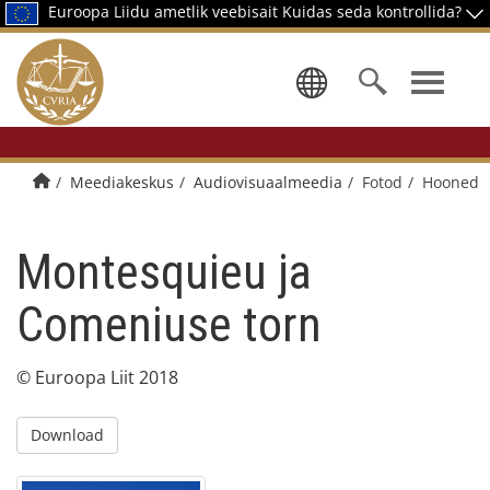
Euroopa Liidu ametlik veebisait
Kuidas seda kontrollida?
Keele valik
Avalehele
Meediakeskus
Audiovisuaalmeedia
Fotod
Hooned
Montesquieu ja
Comeniuse torn
© Euroopa Liit 2018
Download