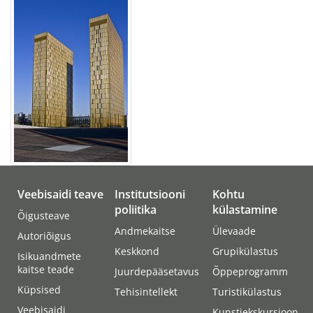
Veebisaidi teave
Institutsiooni
Kohtu
poliitika
külastamine
Õigusteave
Andmekaitse
Ülevaade
Autoriõigus
Keskkond
Grupikülastus
Isikuandmete
kaitse teade
Juurdepääsetavus
Õppeprogramm
Küpsised
Tehisintellekt
Turistikülastus
Veebisaidi
Kunstiekskursioon