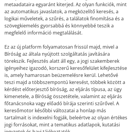
metaadataira egyaránt kiterjed. Az olyan funkciók, mint
az automatikus javaslatok, a megközelítő keresés, a
logikai műveletek, a szűrés, a találatok finomítása és a
szövegkiemelés gyorsabbá és könnyebbé teszik a
megfelelő információ megtalálását.
Ez az új platform folyamatosan frissül majd, mivel a
Bíróság az általa nyújtott szolgáltatás javítására
törekszik. Fejlesztés alatt áll egy, a jogi szakemberek
igényeihez igazodó, korszerű keresőfelület kifejlesztése
is, amely hamarosan beüzemelésre kerül. Lehetővé
teszi majd a többszempontú keresést, többek között a
kérdést előterjesztő bíróság, az eljárás típusa, az ügy
kimenetele, a Bíróság összetétele, valamint az eljárás
főtanácsnoka vagy előadó bírája szerinti szűrővel. A
keresőmotor későbbi változatai a honlap más
tartalmait is indexelni fogják, beleértve az olyan értékes
jogi forrásokat, mint a tematikus adatlapok, kutatási
jegyzetek és havi tájékoztatók.