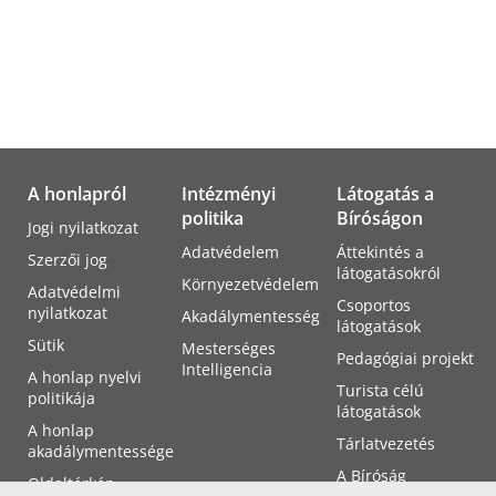
A honlapról
Intézményi
Látogatás a
politika
Bíróságon
Jogi nyilatkozat
Adatvédelem
Áttekintés a
Szerzői jog
látogatásokról
Környezetvédelem
Adatvédelmi
Csoportos
nyilatkozat
Akadálymentesség
látogatások
Sütik
Mesterséges
Pedagógiai projekt
Intelligencia
A honlap nyelvi
Turista célú
politikája
látogatások
A honlap
Tárlatvezetés
akadálymentessége
A Bíróság
Oldaltérkép