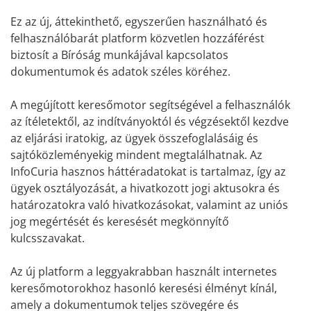
Ez az új, áttekinthető, egyszerűen használható és
felhasználóbarát platform közvetlen hozzáférést
biztosít a Bíróság munkájával kapcsolatos
dokumentumok és adatok széles köréhez.
A megújított keresőmotor segítségével a felhasználók
az ítéletektől, az indítványoktól és végzésektől kezdve
az eljárási iratokig, az ügyek összefoglalásáig és
sajtóközleményekig mindent megtalálhatnak. Az
InfoCuria hasznos háttéradatokat is tartalmaz, így az
ügyek osztályozását, a hivatkozott jogi aktusokra és
határozatokra való hivatkozásokat, valamint az uniós
jog megértését és keresését megkönnyítő
kulcsszavakat.
Az új platform a leggyakrabban használt internetes
keresőmotorokhoz hasonló keresési élményt kínál,
amely a dokumentumok teljes szövegére és