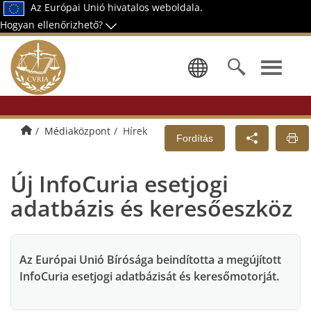
Az Európai Unió hivatalos weboldala.
Hogyan ellenőrizhető?
Nyelv kivál
Kezdőlap
Médiaközpont
Hírek
Fordítás
Új InfoCuria esetjogi
adatbázis és keresőeszköz
Az Európai Unió Bírósága beindította a megújított
InfoCuria esetjogi adatbázisát és keresőmotorját.