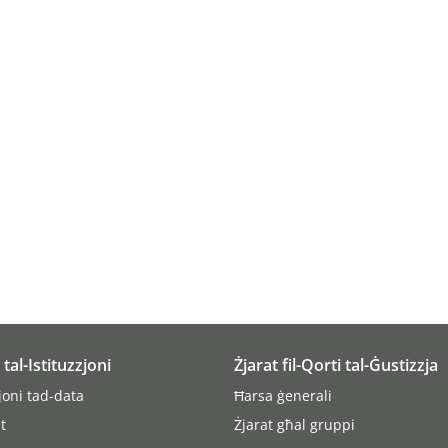
i tal-Istituzzjoni
Żjarat fil-Qorti tal-Ġustizzja
joni tad-data
Ħarsa ġenerali
t
Żjarat għal gruppi