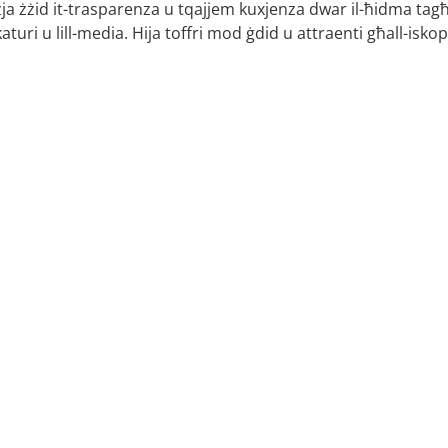
zzja żżid it-trasparenza u tqajjem kuxjenza dwar il-ħidma tagħ
dukaturi u lill-media. Hija toffri mod ġdid u attraenti għall-isko