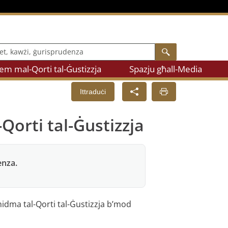
, kawżi, ġurisprudenza
Search
m mal-Qorti tal-Ġustizzja
Spazju għall-Media
Ittraduċi
Qorti tal-Ġustizzja
enza.
-ħidma tal-Qorti tal-Ġustizzja b’mod