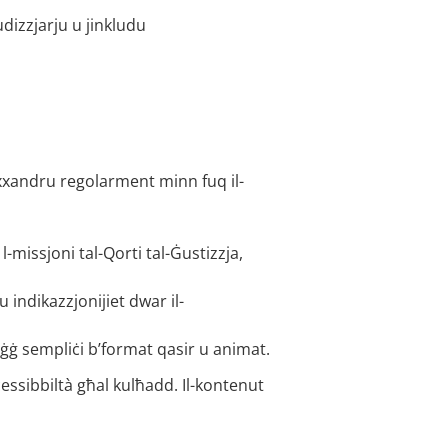
dizzjarju u jinkludu
jixxandru regolarment minn fuq il-
l-missjoni tal-Qorti tal-Ġustizzja,
u indikazzjonijiet dwar il-
waġġ sempliċi b’format qasir u animat.
aċċessibbiltà għal kulħadd. Il-kontenut