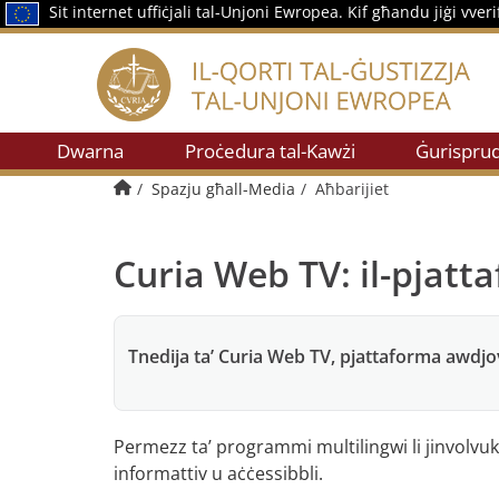
Sit internet uffiċjali tal-Unjoni Ewropea.
Kif għandu jiġi vveri
Dwarna
Proċedura tal-Kawżi
Ġurispru
Paġna prinċipali
Spazju għall-Media
Aħbarijiet
Curia Web TV: il-pjatta
Tnedija ta’ Curia Web TV, pjattaforma awdjo
Permezz ta’ programmi multilingwi li jinvolvuk,
informattiv u aċċessibbli.