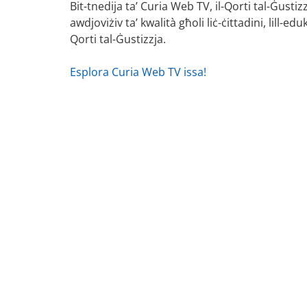
Bit-tnedija ta’ Curia Web TV, il-Qorti tal-Ġusti
awdjoviżiv ta’ kwalità għoli liċ-ċittadini, lill-e
Qorti tal-Ġustizzja.
Esplora Curia Web TV issa!