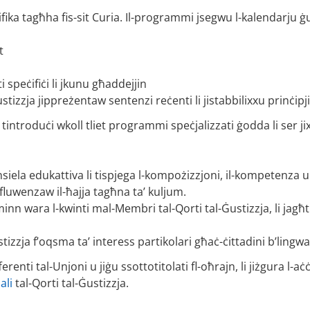
ika tagħha fis-sit Curia. Il-programmi jsegwu l-kalendarju ġu
t
ti speċifiċi li jkunu għaddejjin
stizzja jippreżentaw sentenzi reċenti li jistabbilixxu prinċipji
 tintroduċi wkoll tliet programmi speċjalizzati ġodda li ser 
ensiela edukattiva li tispjega l-kompożizzjoni, il-kompetenza u 
nfluwenzaw il-ħajja tagħna ta’ kuljum.
minn wara l-kwinti mal-Membri tal-Qorti tal-Ġustizzja, li jagħt
stizzja f’oqsma ta’ interess partikolari għaċ-ċittadini b’ling
fferenti tal-Unjoni u jiġu ssottotitolati fl-oħrajn, li jiżgura l-
ali
tal-Qorti tal-Ġustizzja.