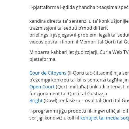
Il-pjattaforma l-ġdida għandha t-taqsima speċif
xandira diretta ta’ sentenzi u ta’ konklużjonijie
trażmissjoni ta’ seduti b’mod differit
briefings li jispjegaw il-problemi legali ta’ sedu
videos qosra li fihom il-Membri tal-Qorti tal-Ġu
Minbarra l-aħbarijiet ġudizzjarji, Curia Web TV
pjattaforma.
Cour de Citoyens
(Il-Qorti taċ-ċittadini) hija s
b’eżempji konkreti ta’ kif is-sentenzi tagħha ji
Open Court
(Qorti miftuħa) tinkludi intervisti 
funzjonament tal-Qorti tal-Ġustizzja.
Bright
(Dawl) tenfasizza r-rwol tal-Qorti tal-Ġu
Il-programmi jiġu prodotti fil-lingwi uffiċjali di
ser jiġi kondiviż ukoll fil-
kontijiet tal-media soċj