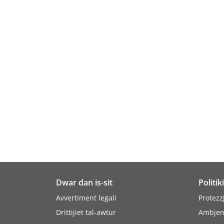
Dwar dan is-sit
Politik
Avvertiment legali
Protezz
Drittijiet tal-awtur
Ambjen