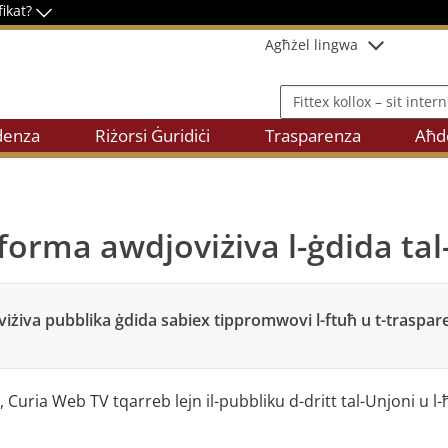
fikat?
Agħżel lingwa
Fittex kollox – sit internet
denza
Riżorsi Ġuridiċi
Trasparenza
Aħde
forma awdjoviżiva l-ġdida tal-
viżiva pubblika ġdida sabiex tippromwovi l-ftuħ u t-traspar
 Curia Web TV tqarreb lejn il-pubbliku d-dritt tal-Unjoni u l