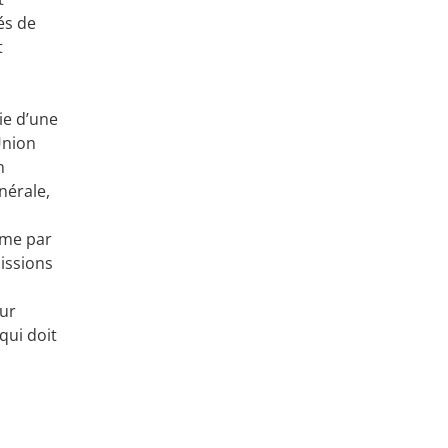
és de
t
ie d’une
Union
n
nérale,
rme par
issions
our
qui doit