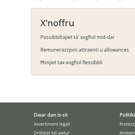
X’noffru
Possibbiltajiet ta’ xogħol mid-dar
Remunerazzjoni attraenti u allowances
Ħinijiet tax-xogħol flessibbli
Dwar dan is-sit
Politik
Avvertiment legali
Protezz
Drittijiet tal-awtur
Ambjen