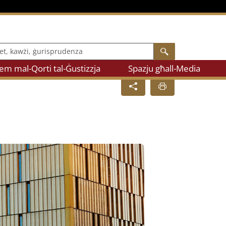
, kawżi, ġurisprudenza
Search
m mal-Qorti tal-Ġustizzja
Spazju għall-Media