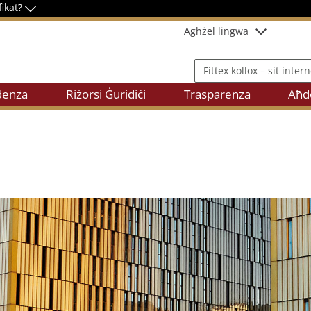
fikat?
Agħżel lingwa
Fittex kollox – sit internet
denza
Riżorsi Ġuridiċi
Trasparenza
Aħde