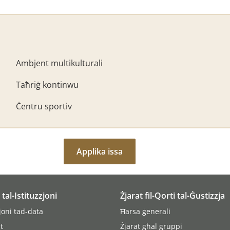
Ambjent multikulturali
Taħriġ kontinwu
Ċentru sportiv
Applika issa
i tal-Istituzzjoni
Żjarat fil-Qorti tal-Ġustizzja
joni tad-data
Ħarsa ġenerali
t
Żjarat għal gruppi