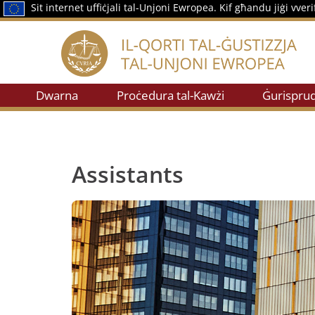
Sit internet uffiċjali tal-Unjoni Ewropea.
Kif għandu jiġi vveri
Dwarna
Proċedura tal-Kawżi
Ġurispru
Assistants