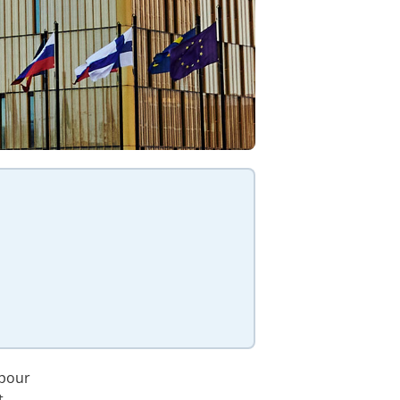
 pour
t