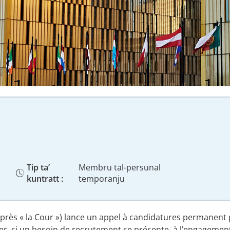
Tip ta’
Membru tal-persunal
kuntratt :
temporanju
après « la Cour ») lance un appel à candidatures permanent
er, si un besoin de recrutement se présente, à l’engagemen