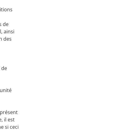
itions
s de
, ainsi
n des
 de
’unité
 présent
 il est
 si ceci