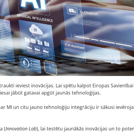
aukti ieviest inovācijas. Lai spētu kalpot Eiropas Savienība
esai jābūt gatavai apgūt jaunās tehnoloģijas.
r MI un citu jauno tehnoloģiju integrāciju ir sākusi ievēroj
a (
Innovation Lab
), lai testētu jaunākās inovācijas un to pot