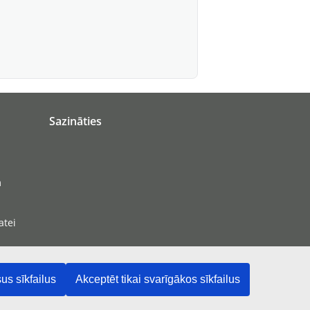
Sazināties
m
atei
us sīkfailus
Akceptēt tikai svarīgākos sīkfailus