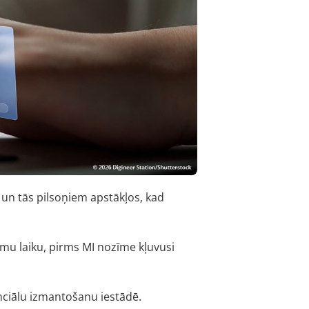
i un tās pilsoņiem apstākļos, kad
amu laiku, pirms MI nozīme kļuvusi
enciālu izmantošanu iestādē.