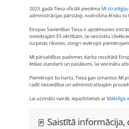
2023. gadā Tiesa oficiāli pieņēma
MI stratēģiju
administrācijas pārstāvji, nodrošina ētisku to 
Eiropas Savienības Tiesa ir apņēmusies izstrād
noteiktajām ES vērtībām, lai veicinātu cilvēkc
turpinās rīkoties, stingri ievērojot piemērojam
MI pārvaldības padomes darba rezultātā Eiro
ētikas standarti un pasākumi, lai veicinātu at
Piemērojot šo hartu, Tiesa gan izmantos MI p
radīt tiesvedībai un administratīvajām proce
Lai uzzinātu vairāk, iepazīstieties ar
Mākslīgā i
Saistītā informācija