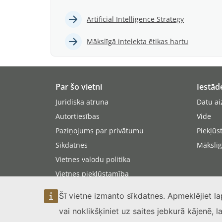
Artificial Intelligence Strategy
Mākslīgā intelekta ētikas hartu
Par šo vietni
Iestād
Juridiska atruna
Datu ai
Autortiesības
Vide
Paziņojums par privātumu
Piekļūs
Sīkdatnes
Mākslīg
Vietnes valodu politika
Vietnes piekļūstamība
Vietnes karte
Šī vietne izmanto sīkdatnes. Apmeklējiet l
vai noklikšķiniet uz saites jebkurā kājenē, 