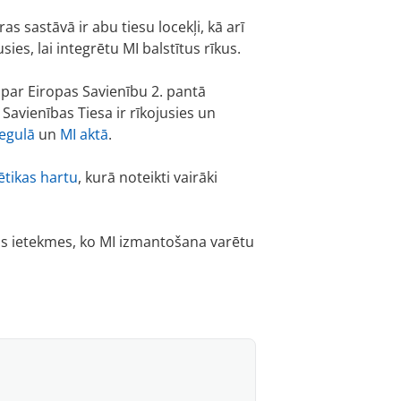
 sastāvā ir abu tiesu locekļi, kā arī
es, lai integrētu MI balstītus rīkus.
 par Eiropas Savienību 2. pantā
Savienības Tiesa ir rīkojusies un
regulā
un
MI aktā
.
ētikas hartu
, kurā noteikti vairāki
as ietekmes, ko MI izmantošana varētu