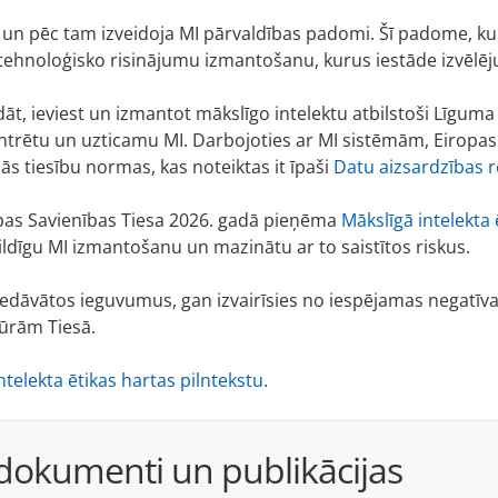
un pēc tam izveidoja MI pārvaldības padomi. Šī padome, kuras
tehnoloģisko risinājumu izmantošanu, kurus iestāde izvēlējusi
āt, ieviest un izmantot mākslīgo intelektu atbilstoši Līguma
entrētu un uzticamu MI. Darbojoties ar MI sistēmām, Eiropas 
ās tiesību normas, kas noteiktas it īpaši
Datu aizsardzības 
pas Savienības Tiesa 2026. gadā pieņēma
Mākslīgā intelekta 
bildīgu MI izmantošanu un mazinātu ar to saistītos riskus.
iedāvātos ieguvumus, gan izvairīsies no iespējamas negatīv
dūrām Tiesā.
ntelekta ētikas hartas pilntekstu
.
, dokumenti un publikācijas