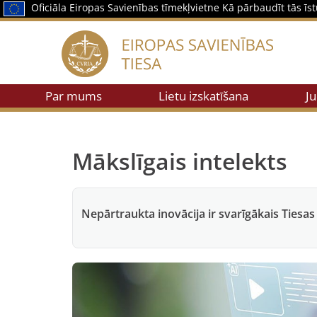
Oficiāla Eiropas Savienības tīmekļvietne
Kā pārbaudīt tās ī
Par mums
Lietu izskatīšana
Ju
Mākslīgais intelekts
Nepārtraukta inovācija ir svarīgākais Tiesas 