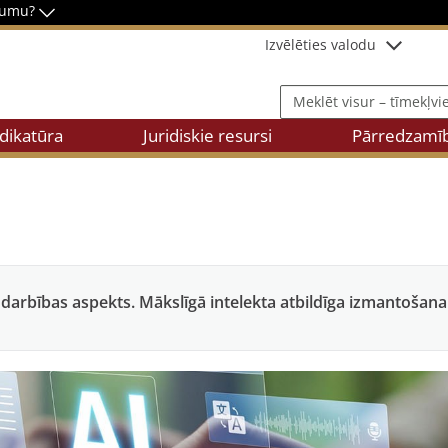
stumu?
Izvēlēties valodu
Meklēt visur – tīmekļvietnē,
dikatūra
Juridiskie resursi
Pārredzamī
darbības aspekts. Mākslīgā intelekta atbildīga izmantošana i