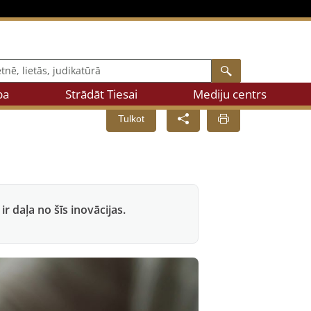
 lietās, judikatūrā
Search
ba
Strādāt Tiesai
Mediju centrs
Tulkot
r daļa no šīs inovācijas.