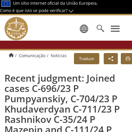
Um sítio Internet oficial da União Europeia.
Como é que isto se pode verificar?
Selecionar 
Página principal
Comunicação
Notícias
Traduzir
Recent judgment: Joined
cases C-696/23 P
Pumpyanskiy, C-704/23 P
Khudaverdyan C-711/23 P
Rashnikov C-35/24 P
Mazepin and C-111/24 P