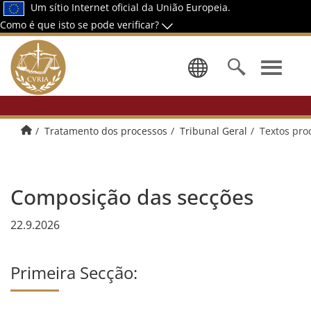
Um sítio Internet oficial da União Europeia.
Como é que isto se pode verificar?
Selecionar 
Página principal
Tratamento dos processos
Tribunal Geral
Textos pro
Composição das secções
22.9.2026
Primeira Secção: