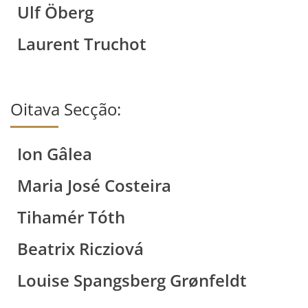
Ulf Öberg
Laurent Truchot
Oitava Secção:
Ion Gâlea
Maria José Costeira
Tihamér Tóth
Beatrix Ricziová
Louise Spangsberg Grønfeldt