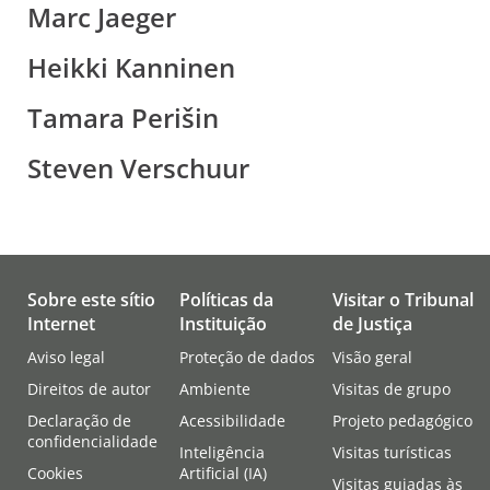
Marc Jaeger
Heikki Kanninen
Tamara Perišin
Steven Verschuur
Sobre este sítio
Políticas da
Visitar o Tribunal
Internet
Instituição
de Justiça
Aviso legal
Proteção de dados
Visão geral
Direitos de autor
Ambiente
Visitas de grupo
Declaração de
Acessibilidade
Projeto pedagógico
confidencialidade
Inteligência
Visitas turísticas
Cookies
Artificial (IA)
Visitas guiadas às