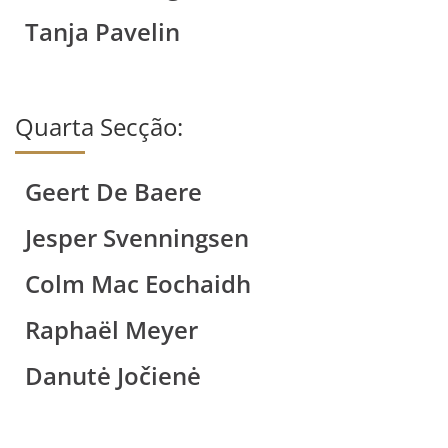
Tanja Pavelin
Quarta Secção:
Geert De Baere
Jesper Svenningsen
Colm Mac Eochaidh
Raphaël Meyer
Danutė Jočienė