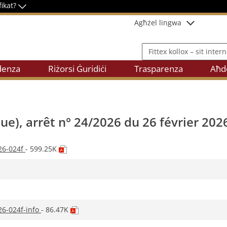
fikat?
Agħżel lingwa
Fittex kollox – sit internet
denza
Riżorsi Ġuridiċi
Trasparenza
Aħde
ue), arrêt n° 24/2026 du 26 février 202
(dokument
26-024f
- 599.25K
PDF,
jiftaħ
f’tab
ġdida
(dokument
26-024f-info
- 86.47K
PDF,