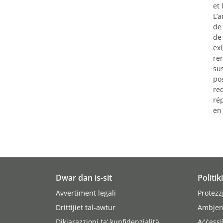
et 
L’a
de 
de
ex
re
su
po
re
ré
en
Dwar dan is-sit
Politik
Avvertiment legali
Protezz
Drittijiet tal-awtur
Ambjen
Dikjarazzjoni ta’ kunfidenzjalità
Aċċessi