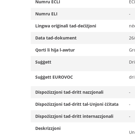
Numru ECLI
EC
Numru ELI
-
Lingwa oriġinali tad-deċiżjoni
né
Data tad-dokument
26
Qorti li hija l-awtur
Gr
Suġġett
Dri
Suġġett EUROVOC
dri
Dispożizzjoni tad-dritt nazzjonali
-
Dispożizzjoni tad-dritt tal-Unjoni ċċitata
-
Dispożizzjoni tad-dritt internazzjonali
-
Deskrizzjoni
Une