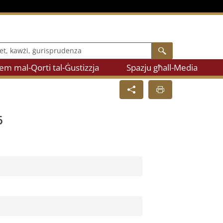
, kawżi, ġurisprudenza
Search
m mal-Qorti tal-Ġustizzja
Spazju għall-Media
6