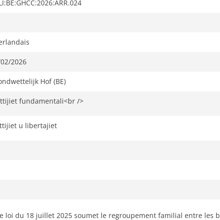
jiftaħ
LI:BE:GHCC:2026:ARR.024
f’tab
ġdida
erlandais
/02/2026
ondwettelijk Hof (BE)
ttijiet fundamentali<br />
ttijiet u libertajiet
 loi du 18 juillet 2025 soumet le regroupement familial entre les b