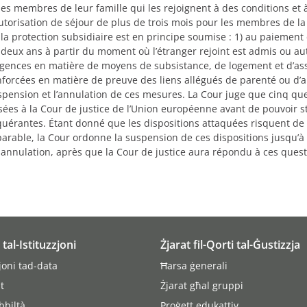
les membres de leur famille qui les rejoignent à des conditions et 
utorisation de séjour de plus de trois mois pour les membres de la 
la protection subsidiaire est en principe soumise : 1) au paiement 
 deux ans à partir du moment où l’étranger rejoint est admis ou aut
igences en matière de moyens de subsistance, de logement et d’ass
nforcées en matière de preuve des liens allégués de parenté ou d’a
spension et l’annulation de ces mesures. La Cour juge que cinq ques
sées à la Cour de justice de l’Union européenne avant de pouvoir st
quérantes. Étant donné que les dispositions attaquées risquent de 
parable, la Cour ordonne la suspension de ces dispositions jusqu’à 
 annulation, après que la Cour de justice aura répondu à ces quest
i tal-Istituzzjoni
Żjarat fil-Qorti tal-Ġustizzja
joni tad-data
Ħarsa ġenerali
t
Żjarat għal gruppi
bbiltà
Proġett edukattiv