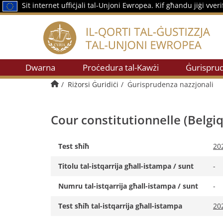
Sit internet uffiċjali tal-Unjoni Ewropea.
Kif għandu jiġi vveri
Dwarna
Proċedura tal-Kawżi
Ġurispru
Paġna prinċipali
Riżorsi Ġuridiċi
Ġurisprudenza nazzjonali
Cour constitutionnelle (Belgiq
Test sħiħ
20
Titolu tal-istqarrija għall-istampa / sunt
-
Numru tal-istqarrija għall-istampa / sunt
-
Test sħiħ tal-istqarrija għall-istampa
20