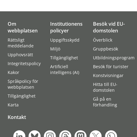
Om
Institutionens
Besök vid EU-
webbplatsen
policyer
domstolen
Rättsligt
Uppgiftsskydd
Överblick
meddelande
Miljö
Gruppbesök
Upphovsrätt
Tillgänglighet
Utbildningsprogram
Integritetspolicy
Artificiell
Besök för turister
Kakor
intelligens (AI)
Konstvisningar
Språkpolicy för
Hitta till EU-
webbplatsen
domstolen
Tillgänglighet
Gå på en
Karta
förhandling
Kontakt