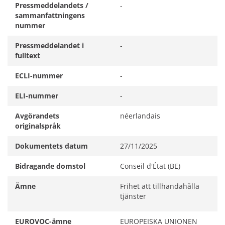
Pressmeddelandets /
-
sammanfattningens
nummer
Pressmeddelandet i
-
fulltext
ECLI-nummer
-
ELI-nummer
-
Avgörandets
néerlandais
originalspråk
Dokumentets datum
27/11/2025
Bidragande domstol
Conseil d'État (BE)
Ämne
Frihet att tillhandahålla
tjänster
EUROVOC-ämne
EUROPEISKA UNIONEN