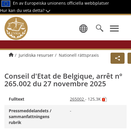
En av Europeiska unionens officiella webbplatser
Hur kan du veta detta?
Välj ett spr
Hem
Juridiska resurser
Nationell rättspraxis
Conseil d'Etat de Belgique, arrêt n°
265.002 du 27 novembre 2025
(pdf-
Fulltext
265002
- 125,3K
fil,
öppnas
Pressmeddelandets /
-
i
sammanfattningens
ny
rubrik
flik)