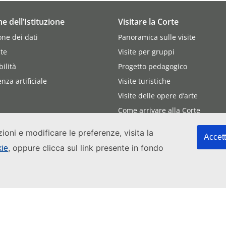
he dell’Istituzione
Visitare la Corte
one dei dati
Panoramica sulle visite
te
Visite per gruppi
bilità
Progetto pedagogico
enza artificiale
Visite turistiche
Visite delle opere d’arte
Come arrivare alla Corte
Assistere alle udienze
zioni e modificare le preferenze, visita la
Accett
, oppure clicca sul link presente in fondo
kie