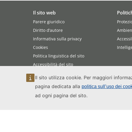
Il sito web
Politic
Parere giuridico
Protezi
Diritto d’autore
Ambien
Informativa sulla privacy
Accessi
Cookies
Intellig
Politica linguistica del sito
Accessibilità del sito
Mappa del sito web
Il sito utilizza cookie. Per maggiori informa
pagina dedicata alla
politica sull’uso dei coo
ad ogni pagina del sito.