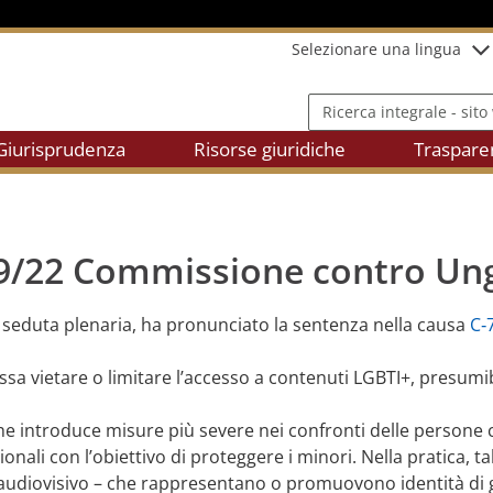
Selezionare una lingua
Ricerca integrale - sito we
Giurisprudenza
Risorse giuridiche
Traspare
69/22 Commissione contro Un
a in seduta plenaria, ha pronunciato la sentenza nella causa
C‑
a vietare o limitare l’accesso a contenuti LGBTI+, presumib
e introduce misure più severe nei confronti delle persone 
li con l’obiettivo di proteggere i minori. Nella pratica, ta
e audiovisivo – che rappresentano o promuovono identità di