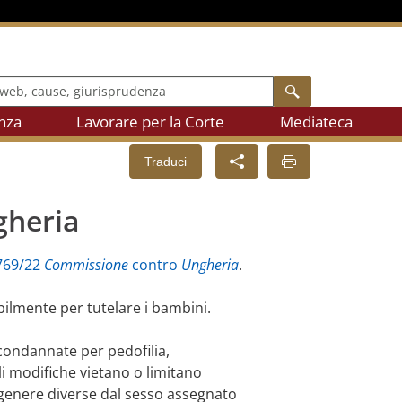
b, cause, giurisprudenza
Ricerca
nza
Lavorare per la Corte
Mediateca
Traduci
gheria
769/22
Commissione
contro
Ungheria
.
ilmente per tutelare i bambini.
condannate per pedofilia,
li modifiche vietano o limitano
 genere diverse dal sesso assegnato