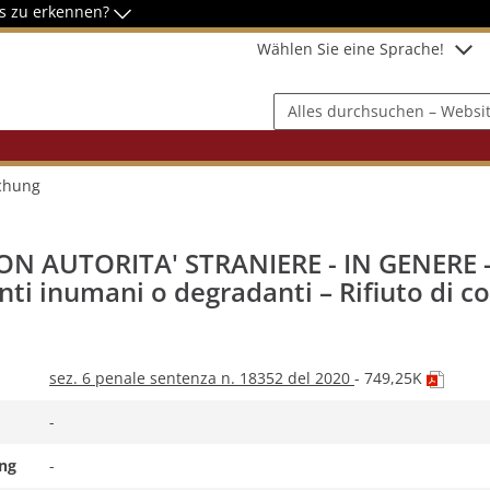
as zu erkennen?
Wählen Sie eine Sprache!
Alles durchsuchen – Website, 
chung
N AUTORITA' STRANIERE - IN GENERE -
ti inumani o degradanti – Rifiuto di c
(PDF-
sez. 6 penale sentenza n. 18352 del 2020
- 749,25K
Datei,
die
-
in
einem
ng
-
neuen