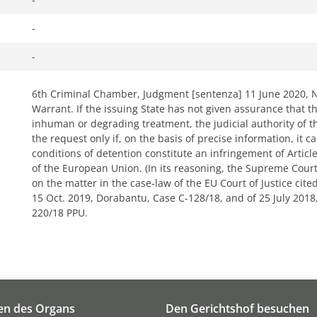
-
-
6th Criminal Chamber, Judgment [sentenza] 11 June 2020, 
Warrant. If the issuing State has not given assurance that t
inhuman or degrading treatment, the judicial authority of t
the request only if, on the basis of precise information, it ca
conditions of detention constitute an infringement of Articl
of the European Union. (In its reasoning, the Supreme Court 
on the matter in the case-law of the EU Court of Justice cit
15 Oct. 2019, Dorabantu, Case C-128/18, and of 25 July 2018
220/18 PPU.
ken des Organs
Den Gerichtshof besuchen