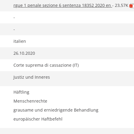
Tab
rgue 1 penale sezione 6 sentenza 18352 2020 en
- 23,57K
geöffn
wird)
-
-
italien
26.10.2020
Corte suprema di cassazione (IT)
Justiz und Inneres
Häftling
Menschenrechte
grausame und erniedrigende Behandlung
europäischer Haftbefehl
-