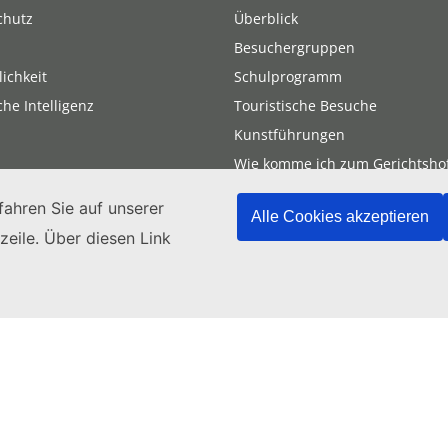
chutz
Überblick
Besuchergruppen
ichkeit
Schulprogramm
che Intelligenz
Touristische Besuche
Kunstführungen
Wie komme ich zum Gerichtsho
Besuch mündlicher Verhandlu
ahren Sie auf unserer
Alle Cookies akzeptieren
zeile. Über diesen Link